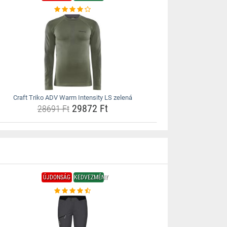
Craft Triko ADV Warm Intensity LS zelená
29872 Ft
28691 Ft
ÚJDONSÁG
KEDVEZMÉNY