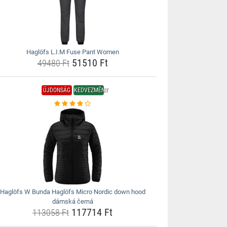
Haglöfs L.I.M Fuse Pant Women
51510 Ft
49480 Ft
ÚJDONSÁG
KEDVEZMÉNY
Haglöfs W Bunda Haglöfs Micro Nordic down hood
dámská černá
117714 Ft
113058 Ft