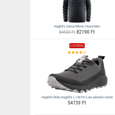
Haglöfs Särna Mimic Hood Men
82190 Ft
84500 Ft
ÚJDONSÁG
Haglöfs Boty Haglöfs L.I.M FH Low pánské černá
54739 Ft