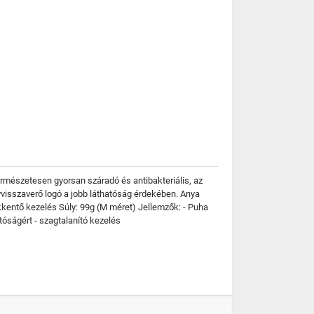
ermészetesen gyorsan száradó és antibakteriális, az
visszaverő logó a jobb láthatóság érdekében. Anya
kkentő kezelés Súly: 99g (M méret) Jellemzők: - Puha
tóságért - szagtalanító kezelés