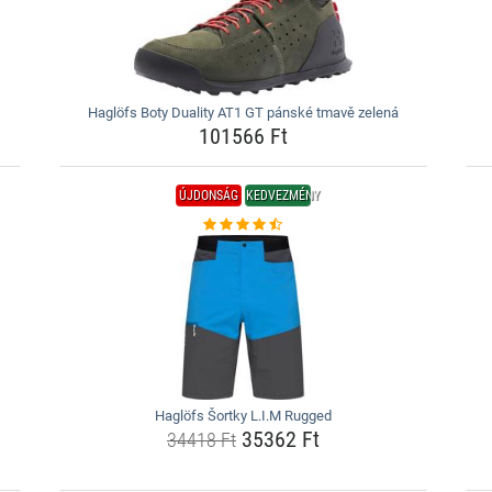
Haglöfs Boty Duality AT1 GT pánské tmavě zelená
101566 Ft
ÚJDONSÁG
KEDVEZMÉNY
Haglöfs Šortky L.I.M Rugged
35362 Ft
34418 Ft