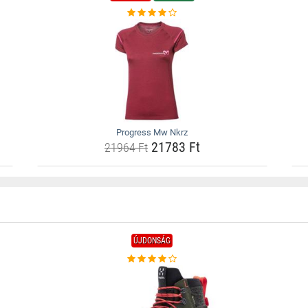
Progress Mw Nkrz
21783 Ft
21964 Ft
ÚJDONSÁG