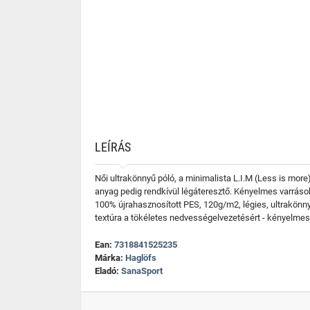
LEÍRÁS
Női ultrakönnyű póló, a minimalista L.I.M (Less is mor
anyag pedig rendkívül légáteresztő. Kényelmes varráso
100% újrahasznosított PES, 120g/m2, légies, ultrakönny
textúra a tökéletes nedvességelvezetésért - kényelmes 
Ean:
7318841525235
Márka:
Haglöfs
Eladó:
SanaSport