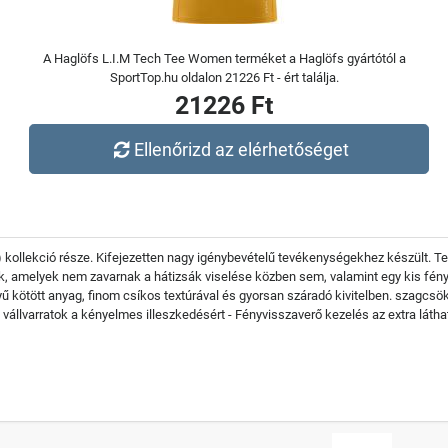
A Haglöfs L.I.M Tech Tee Women terméket a Haglöfs gyártótól a
SportTop.hu oldalon 21226 Ft - ért találja.
21226 Ft
Ellenőrizd az elérhetőséget
e) kollekció része. Kifejezetten nagy igénybevételű tevékenységekhez készült. T
k, amelyek nem zavarnak a hátizsák viselése közben sem, valamint egy kis fény
ű kötött anyag, finom csíkos textúrával és gyorsan száradó kivitelben. szagcsö
vállvarratok a kényelmes illeszkedésért - Fényvisszaverő kezelés az extra látha