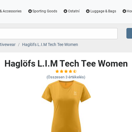
& Accessories
Sporting Goods
Ostatní
Luggage & Bags
Ho
tivewear
Haglöfs L.I.M Tech Tee Women
Haglöfs L.I.M Tech Tee Women
(Összesen
3
értékelés)