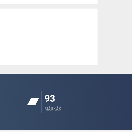
93
MÁRKÁK