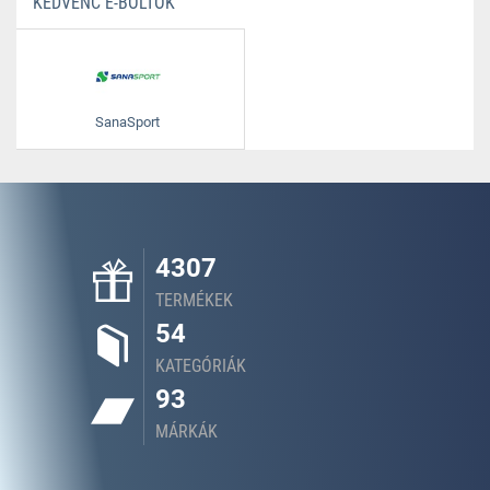
KEDVENC E-BOLTOK
SanaSport
4307
TERMÉKEK
54
KATEGÓRIÁK
93
MÁRKÁK