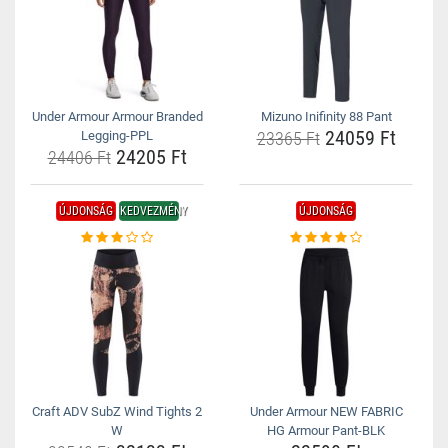
Under Armour Armour Branded
Mizuno Inifinity 88 Pant
24059 Ft
Legging-PPL
23365 Ft
24205 Ft
24406 Ft
ÚJDONSÁG
KEDVEZMÉNY
ÚJDONSÁG
Craft ADV SubZ Wind Tights 2
Under Armour NEW FABRIC
W
HG Armour Pant-BLK