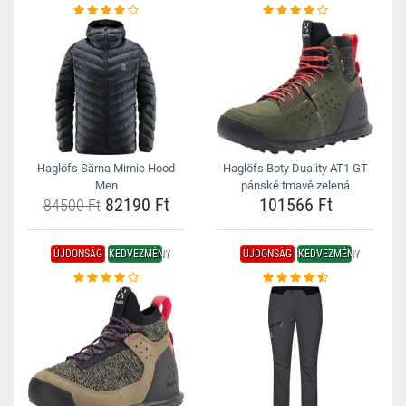
Haglöfs Särna Mimic Hood
Haglöfs Boty Duality AT1 GT
Men
pánské tmavě zelená
82190 Ft
101566 Ft
84500 Ft
ÚJDONSÁG
KEDVEZMÉNY
ÚJDONSÁG
KEDVEZMÉNY