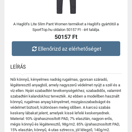
A Haglöfs Lite Slim Pant Women terméket a Haglöfs gyártótól a
SportTop.hu oldalon 50157 Ft - ért találja.
50157 Ft
Ellenőrizd az elérhetőséget
LEÍRÁS
Női könnyű, kényelmes nadrág rugalmas, gyorsan száradó,
légáteresztő anyagból, amely nagyszerű védelmet nyújt a szél és a
víz ellen. Nyári szabadtéri tevékenységekhez, szabadidős, valamint
szabadtéri kalandokhoz tervezték. Az ebben a modellben használt
könnyű, rugalmas anyag kényelmet, mozgásszabadságot és
védelmet biztosít, különösen meleg időben. A karcsú szabás
keskeny lábakat jelent, amelyek kissé lefelé keskenyednek.
Material: 93% újrahasznosított PAD, 7% elasztán, nagyon erős,
mégis könnyű és légáteresztő, 98g/m2. 85% újrahasznosított PAD,
15% elasztán, könnyű, 4-utas sztreccs, jól lélegző, 140g/m2.