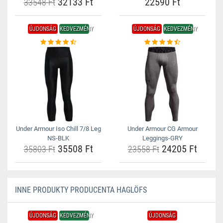
32133 Ft
22590 Ft
33548 Ft
ÚJDONSÁG
KEDVEZMÉNY
ÚJDONSÁG
KEDVEZMÉNY
Under Armour Iso Chill 7/8 Leg
Under Armour CG Armour
NS-BLK
Leggings-GRY
35508 Ft
24205 Ft
35803 Ft
23558 Ft
INNE PRODUKTY PRODUCENTA HAGLÖFS
ÚJDONSÁG
KEDVEZMÉNY
ÚJDONSÁG