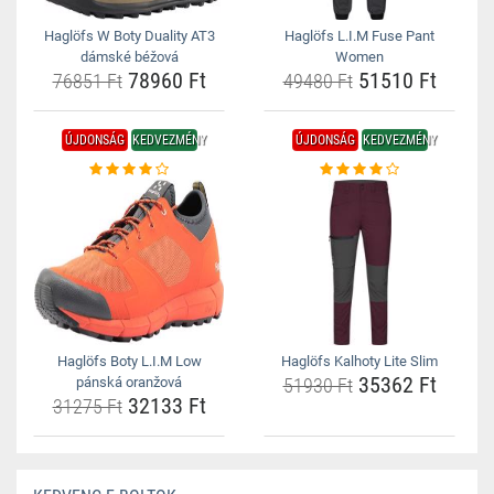
Haglöfs W Boty Duality AT3
Haglöfs L.I.M Fuse Pant
dámské béžová
Women
78960 Ft
51510 Ft
76851 Ft
49480 Ft
ÚJDONSÁG
KEDVEZMÉNY
ÚJDONSÁG
KEDVEZMÉNY
Haglöfs Boty L.I.M Low
Haglöfs Kalhoty Lite Slim
35362 Ft
pánská oranžová
51930 Ft
32133 Ft
31275 Ft