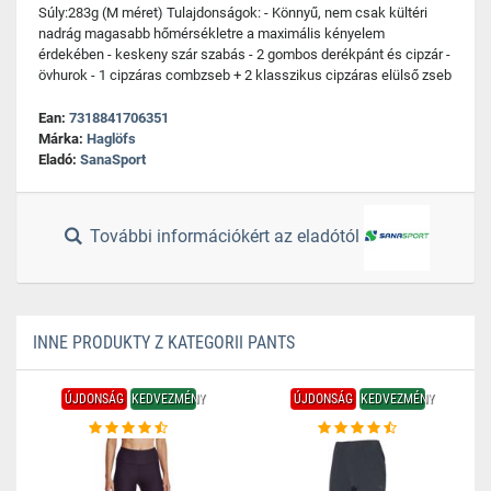
Súly:283g (M méret) Tulajdonságok: - Könnyű, nem csak kültéri
nadrág magasabb hőmérsékletre a maximális kényelem
érdekében - keskeny szár szabás - 2 gombos derékpánt és cipzár -
övhurok - 1 cipzáras combzseb + 2 klasszikus cipzáras elülső zseb
Ean:
7318841706351
Márka:
Haglöfs
Eladó:
SanaSport
További információkért az eladótól
INNE PRODUKTY Z KATEGORII PANTS
ÚJDONSÁG
KEDVEZMÉNY
ÚJDONSÁG
KEDVEZMÉNY