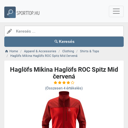
SPORTTOP.HU
Keresés
Home
Apparel & Accessories
Clothing
Shirts & Tops
Haglöfs Mikina Haglöfs ROC Spitz Mid červená
Haglöfs Mikina Haglöfs ROC Spitz Mid
červená
(Összesen
4
értékelés)