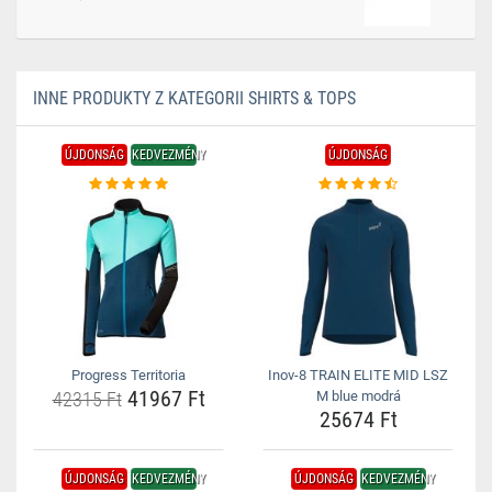
INNE PRODUKTY Z KATEGORII SHIRTS & TOPS
ÚJDONSÁG
KEDVEZMÉNY
ÚJDONSÁG
Progress Territoria
Inov-8 TRAIN ELITE MID LSZ
41967 Ft
42315 Ft
M blue modrá
25674 Ft
ÚJDONSÁG
KEDVEZMÉNY
ÚJDONSÁG
KEDVEZMÉNY