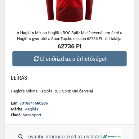
A Haglöfs Mikina Haglöfs ROC Spitz Mid červená terméket a
Haglöfs gyártótól a SportTop.hu oldalon 62736 Ft - ért találja.
62736 Ft
Ellenőrizd az elérhetőséget
LEÍRÁS
Haglöfs Mikina Haglöfs ROC Spitz Mid červená
Ean:
7318841680286
Márka:
Haglöfs
Eladó:
SanaSport
További információkért az eladótól