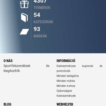
4307
TERMÉKEK
54
KATEGÓRIÁK
93
MÁRKÁK
O NÁS
INFORMÁCIÓ
Sportfelszerelések és
Kedvezményes kuponok és
kiegészítők
promóciók
Minden kategória
Minden márka
Minden e-shop
Újdonságok
Kedvezmények
BLOG
WEBHELYEK