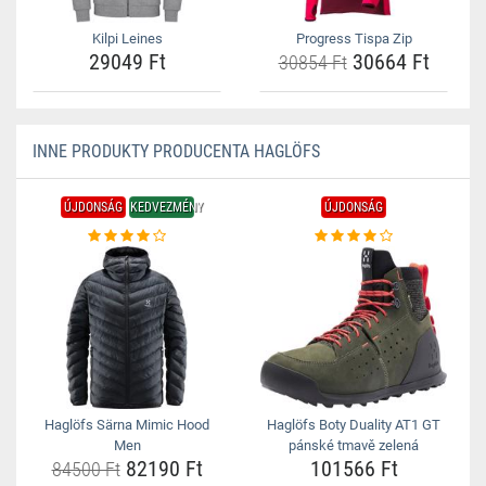
Kilpi Leines
Progress Tispa Zip
29049 Ft
30664 Ft
30854 Ft
INNE PRODUKTY PRODUCENTA HAGLÖFS
ÚJDONSÁG
KEDVEZMÉNY
ÚJDONSÁG
Haglöfs Särna Mimic Hood
Haglöfs Boty Duality AT1 GT
Men
pánské tmavě zelená
82190 Ft
101566 Ft
84500 Ft