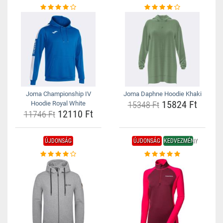
Joma Championship IV
Joma Daphne Hoodie Khaki
15824 Ft
Hoodie Royal White
15348 Ft
12110 Ft
11746 Ft
ÚJDONSÁG
ÚJDONSÁG
KEDVEZMÉNY