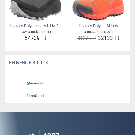
Haglöfs Boty Haglöfs L.I.M FH
Haglöfs Boty L.I.M Low
Low pánské černá
pánská oranžová
54739 Ft
32133 Ft
31275 Ft
KEDVENC E-BOLTOK
SanaSport