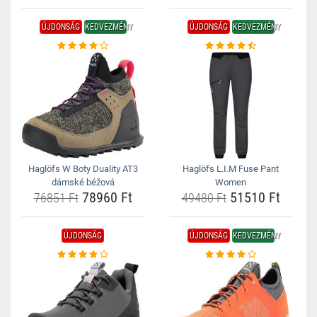
ÚJDONSÁG
KEDVEZMÉNY
ÚJDONSÁG
KEDVEZMÉNY
Haglöfs W Boty Duality AT3
Haglöfs L.I.M Fuse Pant
dámské béžová
Women
78960 Ft
51510 Ft
76851 Ft
49480 Ft
ÚJDONSÁG
ÚJDONSÁG
KEDVEZMÉNY