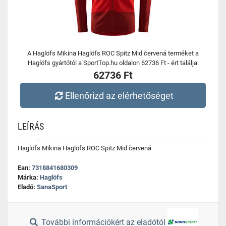
A Haglöfs Mikina Haglöfs ROC Spitz Mid červená terméket a
Haglöfs gyártótól a SportTop.hu oldalon 62736 Ft - ért találja.
62736 Ft
Ellenőrizd az elérhetőséget
LEÍRÁS
Haglöfs Mikina Haglöfs ROC Spitz Mid červená
Ean:
7318841680309
Márka:
Haglöfs
Eladó:
SanaSport
További információkért az eladótól