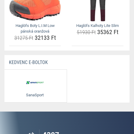
Haglöfs Boty L.I.M Low
Haglöfs Kalhoty Lite Slim
35362 Ft
pánská oranžová
51930 Ft
32133 Ft
31275 Ft
KEDVENC E-BOLTOK
SanaSport