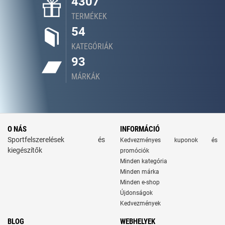
4307
TERMÉKEK
54
KATEGÓRIÁK
93
MÁRKÁK
O NÁS
INFORMÁCIÓ
Sportfelszerelések és
Kedvezményes kuponok és
kiegészítők
promóciók
Minden kategória
Minden márka
Minden e-shop
Újdonságok
Kedvezmények
BLOG
WEBHELYEK