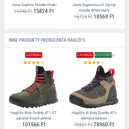
Joma Daphne Hoodie Khaki
Joma Supernova III Zip-Up
15824 Ft
15348 Ft
Hoodie White Navy
18569 Ft
18724 Ft
INNE PRODUKTY PRODUCENTA HAGLÖFS
ÚJDONSÁG
ÚJDONSÁG
KEDVEZMÉNY
Haglöfs Boty Duality AT1 GT
Haglöfs W Boty Duality AT3
pánské tmavě zelená
dámské béžová
101566 Ft
78960 Ft
76851 Ft