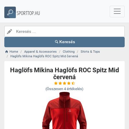
SPORTTOP.HU
Keresés
Home
Apparel & Accessories
Clothing
Shirts & Tops
Haglöfs Mikina Haglöfs ROC Spitz Mid červená
Haglöfs Mikina Haglöfs ROC Spitz Mid
červená
(Összesen
4
értékelés)