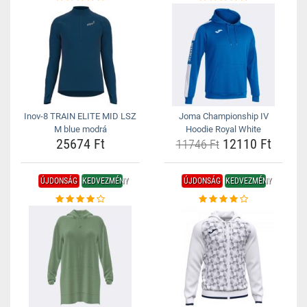
Inov-8 TRAIN ELITE MID LSZ
Joma Championship IV
M blue modrá
Hoodie Royal White
25674 Ft
12110 Ft
11746 Ft
ÚJDONSÁG
KEDVEZMÉNY
ÚJDONSÁG
KEDVEZMÉNY