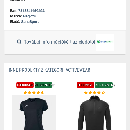
Ean:
7318841692623
Márka:
Haglöfs
Eladó:
SanaSport
További információkért az eladótól
INNE PRODUKTY Z KATEGORII ACTIVEWEAR
ÚJDONSÁG
KEDVEZMÉNY
ÚJDONSÁG
KEDVEZMÉNY