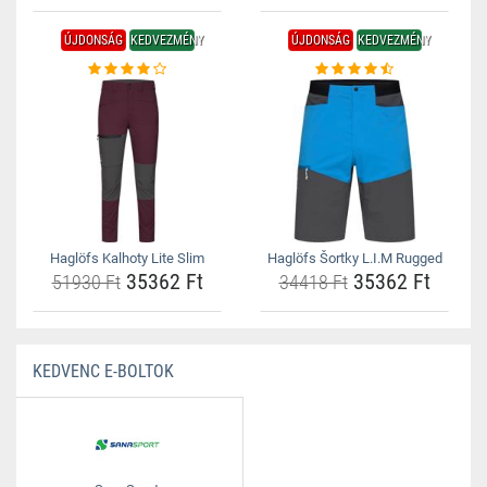
ÚJDONSÁG
KEDVEZMÉNY
ÚJDONSÁG
KEDVEZMÉNY
Haglöfs Kalhoty Lite Slim
Haglöfs Šortky L.I.M Rugged
35362 Ft
35362 Ft
51930 Ft
34418 Ft
KEDVENC E-BOLTOK