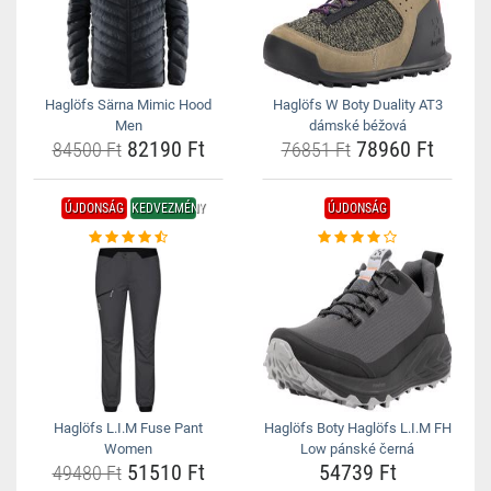
Haglöfs Särna Mimic Hood
Haglöfs W Boty Duality AT3
Men
dámské béžová
82190 Ft
78960 Ft
84500 Ft
76851 Ft
ÚJDONSÁG
KEDVEZMÉNY
ÚJDONSÁG
Haglöfs L.I.M Fuse Pant
Haglöfs Boty Haglöfs L.I.M FH
Women
Low pánské černá
51510 Ft
54739 Ft
49480 Ft