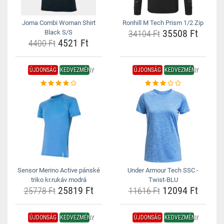
Joma Combi Woman Shirt
Ronhill M Tech Prism 1/2 Zip
35508 Ft
Black S/S
34104 Ft
4521 Ft
4400 Ft
ÚJDONSÁG
KEDVEZMÉNY
ÚJDONSÁG
KEDVEZMÉNY
Sensor Merino Active pánské
Under Armour Tech SSC -
triko kr.rukáv modrá
Twist-BLU
25819 Ft
12094 Ft
25778 Ft
11616 Ft
ÚJDONSÁG
KEDVEZMÉNY
ÚJDONSÁG
KEDVEZMÉNY