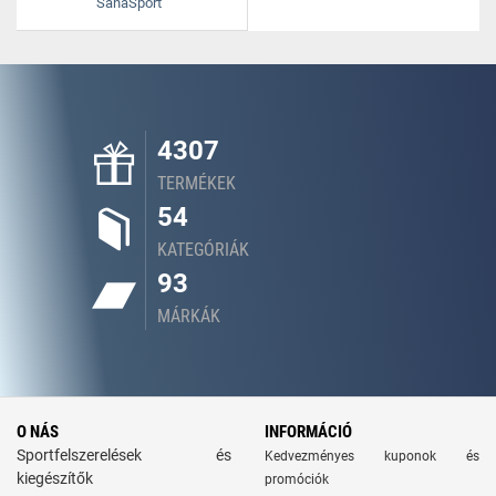
SanaSport
4307
TERMÉKEK
54
KATEGÓRIÁK
93
MÁRKÁK
O NÁS
INFORMÁCIÓ
Sportfelszerelések és
Kedvezményes kuponok és
kiegészítők
promóciók