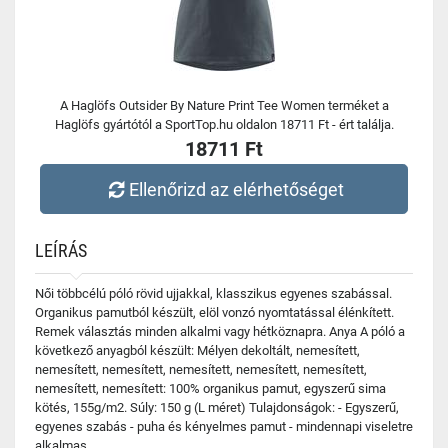
A Haglöfs Outsider By Nature Print Tee Women terméket a
Haglöfs gyártótól a SportTop.hu oldalon 18711 Ft - ért találja.
18711 Ft
Ellenőrizd az elérhetőséget
LEÍRÁS
Női többcélú póló rövid ujjakkal, klasszikus egyenes szabással.
Organikus pamutból készült, elöl vonzó nyomtatással élénkített.
Remek választás minden alkalmi vagy hétköznapra. Anya A póló a
következő anyagból készült: Mélyen dekoltált, nemesített,
nemesített, nemesített, nemesített, nemesített, nemesített,
nemesített, nemesített: 100% organikus pamut, egyszerű sima
kötés, 155g/m2. Súly: 150 g (L méret) Tulajdonságok: - Egyszerű,
egyenes szabás - puha és kényelmes pamut - mindennapi viseletre
alkalmas