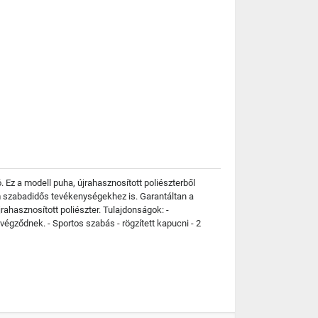
 Ez a modell puha, újrahasznosított poliészterből
m szabadidős tevékenységekhez is. Garantáltan a
rahasznosított poliészter. Tulajdonságok: -
égződnek. - Sportos szabás - rögzített kapucni - 2