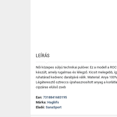
LEÍRÁS
Női közepes súlyú technikai pulóver. Ez a modell a ROC
készült, amely rugalmas és lélegző. Kicsit melegebb,
ruhatárad kedvenc darabjává válik. Material: Anya 100%
Légáteresztő sztreccs újrahasznosított anyag a korlátl
cipzáras elülső zseb
Ean:
7318841683195
Márka:
Haglöfs
Eladó:
SanaSport