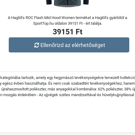
A Haglöfs ROC Flash Mid Hood Women terméket a Haglöfs gyártótól a
SportTop.hu oldalon 39151 Ft - ért találja.
39151 Ft
Ellenőrizd az elérhetőséget
 kategóriába tartozik, amely egy hegymászó tevékenységekre tervezett kollekció.
 így egész évben használhatja. És nem csak szabadtéri tevékenységekhez, hane
 újrahasznosított poliészter, más anyagokkal kombinálva: 62% poliészter, 38% új
an mozgás érdekében - Az ujjvégek széles mandzsettával és hüvelykujjnyílással v