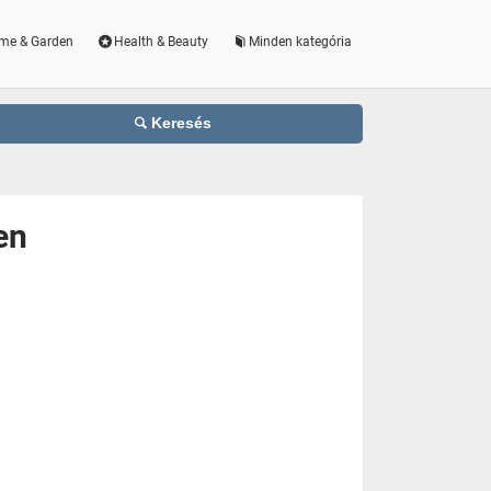
me & Garden
Health & Beauty
Minden kategória
Keresés
en