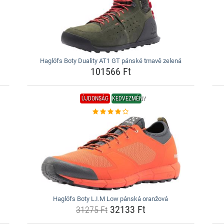
Haglöfs Boty Duality AT1 GT pánské tmavě zelená
101566 Ft
ÚJDONSÁG
KEDVEZMÉNY
Haglöfs Boty L.I.M Low pánská oranžová
32133 Ft
31275 Ft