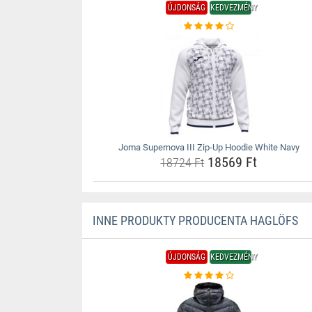
ÚJDONSÁG
KEDVEZMÉNY
Joma Supernova III Zip-Up Hoodie White Navy
18569 Ft
18724 Ft
INNE PRODUKTY PRODUCENTA HAGLÖFS
ÚJDONSÁG
KEDVEZMÉNY