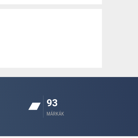
93
MÁRKÁK