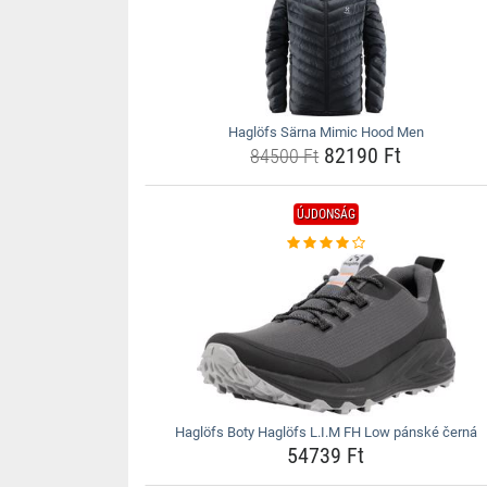
Haglöfs Särna Mimic Hood Men
82190 Ft
84500 Ft
ÚJDONSÁG
Haglöfs Boty Haglöfs L.I.M FH Low pánské černá
54739 Ft