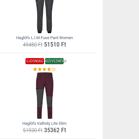
Haglöfs L.I.M Fuse Pant Women
51510 Ft
49480 Ft
ÚJDONSÁG
KEDVEZMÉNY
Haglöfs Kalhoty Lite Slim
35362 Ft
51930 Ft