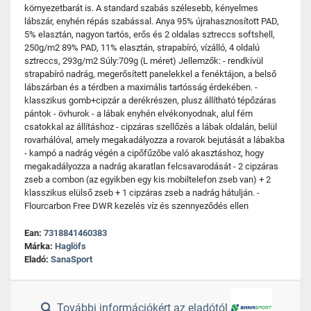
környezetbarát is. A standard szabás szélesebb, kényelmes
lábszár, enyhén répás szabással. Anya 95% újrahasznosított PAD,
5% elasztán, nagyon tartós, erős és 2 oldalas sztreccs softshell,
250g/m2 89% PAD, 11% elasztán, strapabíró, vízálló, 4 oldalú
sztreccs, 293g/m2 Súly:709g (L méret) Jellemzők: - rendkívül
strapabíró nadrág, megerősített panelekkel a fenéktájon, a belső
lábszárban és a térdben a maximális tartósság érdekében. -
klasszikus gomb+cipzár a derékrészen, plusz állítható tépőzáras
pántok - övhurok - a lábak enyhén elvékonyodnak, alul fém
csatokkal az állításhoz - cipzáras szellőzés a lábak oldalán, belül
rovarhálóval, amely megakadályozza a rovarok bejutását a lábakba
- kampó a nadrág végén a cipőfűzőbe való akasztáshoz, hogy
megakadályozza a nadrág akaratlan felcsavarodását - 2 cipzáras
zseb a combon (az egyikben egy kis mobiltelefon zseb van) + 2
klasszikus elülső zseb + 1 cipzáras zseb a nadrág hátulján. -
Flourcarbon Free DWR kezelés víz és szennyeződés ellen
Ean:
7318841460383
Márka:
Haglöfs
Eladó:
SanaSport
További információkért az eladótól