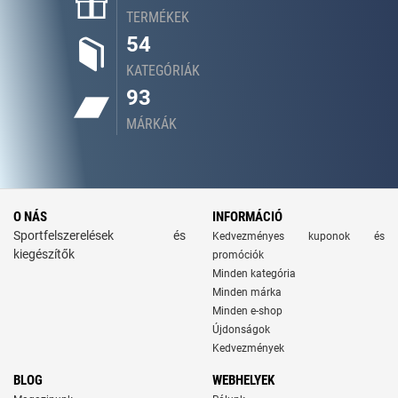
TERMÉKEK
54
KATEGÓRIÁK
93
MÁRKÁK
O NÁS
INFORMÁCIÓ
Sportfelszerelések és
Kedvezményes kuponok és
kiegészítők
promóciók
Minden kategória
Minden márka
Minden e-shop
Újdonságok
Kedvezmények
BLOG
WEBHELYEK