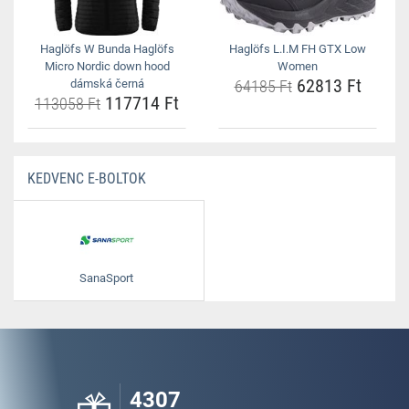
Haglöfs W Bunda Haglöfs
Haglöfs L.I.M FH GTX Low
Micro Nordic down hood
Women
62813 Ft
dámská černá
64185 Ft
117714 Ft
113058 Ft
KEDVENC E-BOLTOK
SanaSport
4307