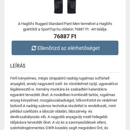
A Haglöfs Rugged Standard Pant Men terméket a Haglöfs
gyártótól a SportTop.hu oldalon 76887 Ft - ért találja.
76887 Ft
Ellenőrizd az elérhetőséget
LEÍRÁS
Férfi kényelmes, mégis strapabíró nadrág rugalmas softshell
anyagból, amely nagyszerű szél- és vízvédelmet nyújt, ugyanakkor
légáteresztő is. Kemény munkára és szabadtéri kalandokra
egyaránt tervezték őket. A modellben kombinált tartós, rugalmas
anyag kényelmet, mozgásszabadságot, hőkomfortot és védelmet
biztosít.A nadrág számos technikai részlettel is rendelkezik, mint
például szellőzés a lábszár oldalán, lábszárvég- és
derékszabályozás stb. A nagyobb anyagsúly miatt hidegebb
időjárásra tervezték őket. A víz és a szennyeződések elleni,
szénhidrogénmentes DWR-kezelés segít megvédeni Önt, és