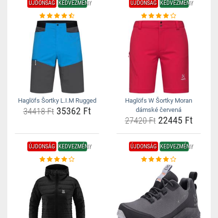
ÚJDONSÁG
KEDVEZMÉNY
ÚJDONSÁG
KEDVEZMÉNY
Haglöfs Šortky L.I.M Rugged
Haglöfs W Šortky Moran
35362 Ft
34418 Ft
dámské červená
22445 Ft
27420 Ft
ÚJDONSÁG
KEDVEZMÉNY
ÚJDONSÁG
KEDVEZMÉNY