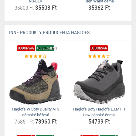
NS-BLK
High Waist černá
35508 Ft
35362 Ft
35803 Ft
INNE PRODUKTY PRODUCENTA HAGLÖFS
ÚJDONSÁG
KEDVEZMÉNY
ÚJDONSÁG
Haglöfs W Boty Duality AT3
Haglöfs Boty Haglöfs L.I.M FH
dámské béžová
Low pánské černá
78960 Ft
54739 Ft
76851 Ft