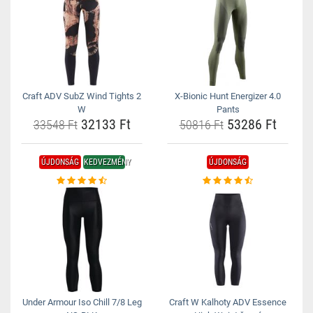
Craft ADV SubZ Wind Tights 2
X-Bionic Hunt Energizer 4.0
W
Pants
32133 Ft
53286 Ft
33548 Ft
50816 Ft
ÚJDONSÁG
KEDVEZMÉNY
ÚJDONSÁG
Under Armour Iso Chill 7/8 Leg
Craft W Kalhoty ADV Essence