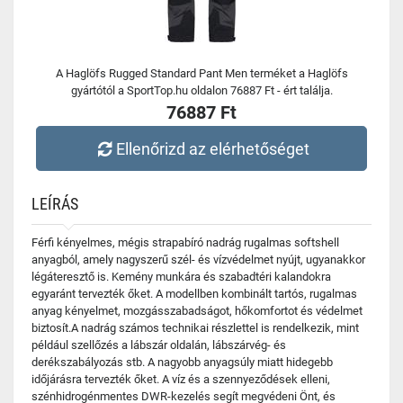
A Haglöfs Rugged Standard Pant Men terméket a Haglöfs
gyártótól a SportTop.hu oldalon 76887 Ft - ért találja.
76887 Ft
Ellenőrizd az elérhetőséget
LEÍRÁS
Férfi kényelmes, mégis strapabíró nadrág rugalmas softshell
anyagból, amely nagyszerű szél- és vízvédelmet nyújt, ugyanakkor
légáteresztő is. Kemény munkára és szabadtéri kalandokra
egyaránt tervezték őket. A modellben kombinált tartós, rugalmas
anyag kényelmet, mozgásszabadságot, hőkomfortot és védelmet
biztosít.A nadrág számos technikai részlettel is rendelkezik, mint
például szellőzés a lábszár oldalán, lábszárvég- és
derékszabályozás stb. A nagyobb anyagsúly miatt hidegebb
időjárásra tervezték őket. A víz és a szennyeződések elleni,
szénhidrogénmentes DWR-kezelés segít megvédeni Önt, és