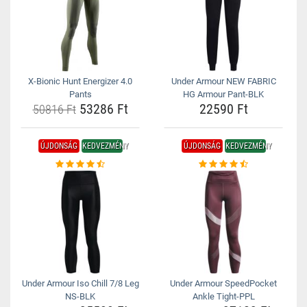
X-Bionic Hunt Energizer 4.0
Under Armour NEW FABRIC
Pants
HG Armour Pant-BLK
53286 Ft
22590 Ft
50816 Ft
ÚJDONSÁG
KEDVEZMÉNY
ÚJDONSÁG
KEDVEZMÉNY
Under Armour Iso Chill 7/8 Leg
Under Armour SpeedPocket
NS-BLK
Ankle Tight-PPL