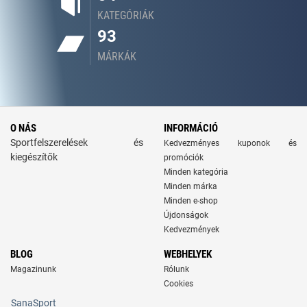
KATEGÓRIÁK
93
MÁRKÁK
O NÁS
INFORMÁCIÓ
Sportfelszerelések és
Kedvezményes kuponok és
kiegészítők
promóciók
Minden kategória
Minden márka
Minden e-shop
Újdonságok
Kedvezmények
BLOG
WEBHELYEK
Magazinunk
Rólunk
Cookies
SanaSport