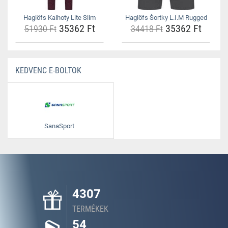
Haglöfs Kalhoty Lite Slim
Haglöfs Šortky L.I.M Rugged
35362 Ft
35362 Ft
51930 Ft
34418 Ft
KEDVENC E-BOLTOK
SanaSport
4307
TERMÉKEK
54