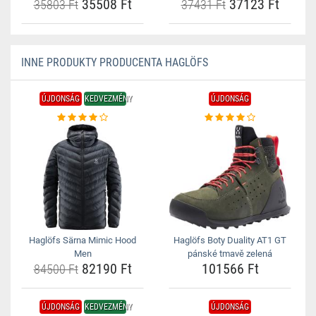
35508 Ft
37123 Ft
35803 Ft
37431 Ft
INNE PRODUKTY PRODUCENTA HAGLÖFS
ÚJDONSÁG
KEDVEZMÉNY
ÚJDONSÁG
Haglöfs Särna Mimic Hood
Haglöfs Boty Duality AT1 GT
Men
pánské tmavě zelená
82190 Ft
101566 Ft
84500 Ft
ÚJDONSÁG
KEDVEZMÉNY
ÚJDONSÁG