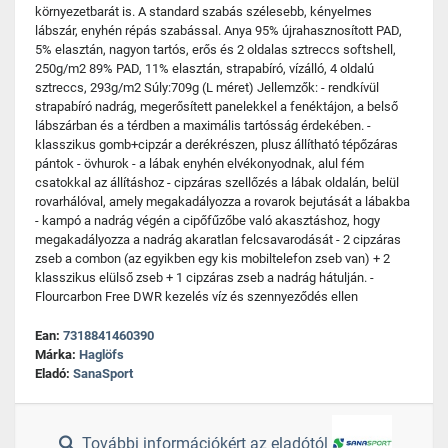
környezetbarát is. A standard szabás szélesebb, kényelmes
lábszár, enyhén répás szabással. Anya 95% újrahasznosított PAD,
5% elasztán, nagyon tartós, erős és 2 oldalas sztreccs softshell,
250g/m2 89% PAD, 11% elasztán, strapabíró, vízálló, 4 oldalú
sztreccs, 293g/m2 Súly:709g (L méret) Jellemzők: - rendkívül
strapabíró nadrág, megerősített panelekkel a fenéktájon, a belső
lábszárban és a térdben a maximális tartósság érdekében. -
klasszikus gomb+cipzár a derékrészen, plusz állítható tépőzáras
pántok - övhurok - a lábak enyhén elvékonyodnak, alul fém
csatokkal az állításhoz - cipzáras szellőzés a lábak oldalán, belül
rovarhálóval, amely megakadályozza a rovarok bejutását a lábakba
- kampó a nadrág végén a cipőfűzőbe való akasztáshoz, hogy
megakadályozza a nadrág akaratlan felcsavarodását - 2 cipzáras
zseb a combon (az egyikben egy kis mobiltelefon zseb van) + 2
klasszikus elülső zseb + 1 cipzáras zseb a nadrág hátulján. -
Flourcarbon Free DWR kezelés víz és szennyeződés ellen
Ean:
7318841460390
Márka:
Haglöfs
Eladó:
SanaSport
További információkért az eladótól