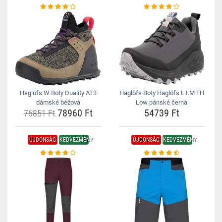
Haglöfs W Boty Duality AT3
Haglöfs Boty Haglöfs L.I.M FH
dámské béžová
Low pánské černá
78960 Ft
54739 Ft
76851 Ft
ÚJDONSÁG
KEDVEZMÉNY
ÚJDONSÁG
KEDVEZMÉNY