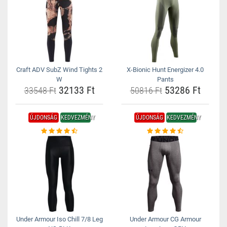
Craft ADV SubZ Wind Tights 2
X-Bionic Hunt Energizer 4.0
W
Pants
32133 Ft
53286 Ft
33548 Ft
50816 Ft
ÚJDONSÁG
KEDVEZMÉNY
ÚJDONSÁG
KEDVEZMÉNY
Under Armour Iso Chill 7/8 Leg
Under Armour CG Armour