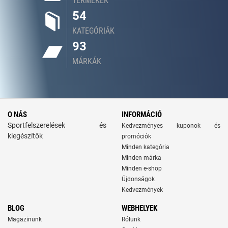
TERMÉKEK
54
KATEGÓRIÁK
93
MÁRKÁK
O NÁS
INFORMÁCIÓ
Sportfelszerelések és
Kedvezményes kuponok és
kiegészítők
promóciók
Minden kategória
Minden márka
Minden e-shop
Újdonságok
Kedvezmények
BLOG
WEBHELYEK
Magazinunk
Rólunk