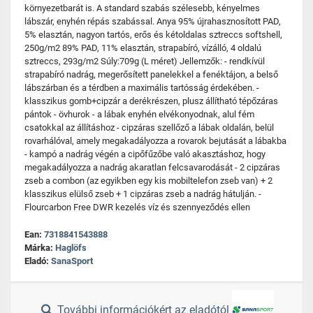
környezetbarát is. A standard szabás szélesebb, kényelmes
lábszár, enyhén répás szabással. Anya 95% újrahasznosított PAD,
5% elasztán, nagyon tartós, erős és kétoldalas sztreccs softshell,
250g/m2 89% PAD, 11% elasztán, strapabíró, vízálló, 4 oldalú
sztreccs, 293g/m2 Súly:709g (L méret) Jellemzők: - rendkívül
strapabíró nadrág, megerősített panelekkel a fenéktájon, a belső
lábszárban és a térdben a maximális tartósság érdekében. -
klasszikus gomb+cipzár a derékrészen, plusz állítható tépőzáras
pántok - övhurok - a lábak enyhén elvékonyodnak, alul fém
csatokkal az állításhoz - cipzáras szellőző a lábak oldalán, belül
rovarhálóval, amely megakadályozza a rovarok bejutását a lábakba
- kampó a nadrág végén a cipőfűzőbe való akasztáshoz, hogy
megakadályozza a nadrág akaratlan felcsavarodását - 2 cipzáras
zseb a combon (az egyikben egy kis mobiltelefon zseb van) + 2
klasszikus elülső zseb + 1 cipzáras zseb a nadrág hátulján. -
Flourcarbon Free DWR kezelés víz és szennyeződés ellen
Ean:
7318841543888
Márka:
Haglöfs
Eladó:
SanaSport
További információkért az eladótól