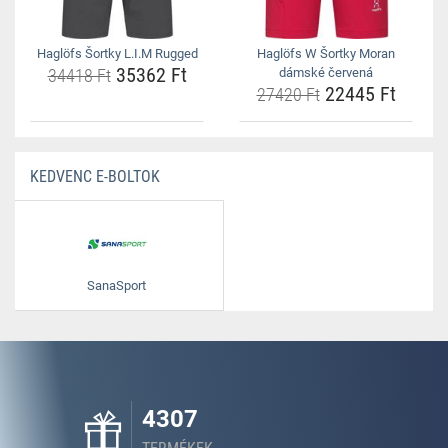
Haglöfs Šortky L.I.M Rugged
Haglöfs W Šortky Moran
35362 Ft
34418 Ft
dámské červená
22445 Ft
27420 Ft
KEDVENC E-BOLTOK
SanaSport
4307