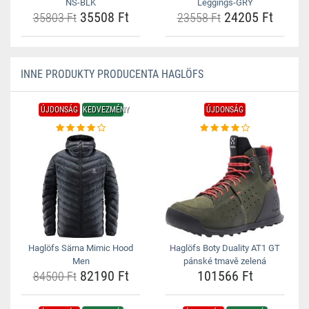
NS-BLK
Leggings-GRY
35508 Ft
24205 Ft
35803 Ft
23558 Ft
INNE PRODUKTY PRODUCENTA HAGLÖFS
ÚJDONSÁG
KEDVEZMÉNY
ÚJDONSÁG
Haglöfs Särna Mimic Hood
Haglöfs Boty Duality AT1 GT
Men
pánské tmavě zelená
82190 Ft
101566 Ft
84500 Ft