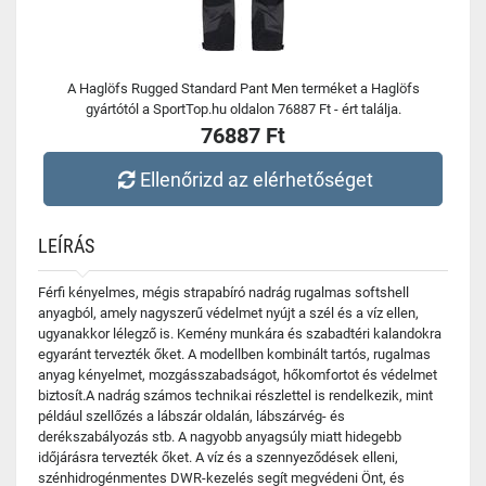
A Haglöfs Rugged Standard Pant Men terméket a Haglöfs
gyártótól a SportTop.hu oldalon 76887 Ft - ért találja.
76887 Ft
Ellenőrizd az elérhetőséget
LEÍRÁS
Férfi kényelmes, mégis strapabíró nadrág rugalmas softshell
anyagból, amely nagyszerű védelmet nyújt a szél és a víz ellen,
ugyanakkor lélegző is. Kemény munkára és szabadtéri kalandokra
egyaránt tervezték őket. A modellben kombinált tartós, rugalmas
anyag kényelmet, mozgásszabadságot, hőkomfortot és védelmet
biztosít.A nadrág számos technikai részlettel is rendelkezik, mint
például szellőzés a lábszár oldalán, lábszárvég- és
derékszabályozás stb. A nagyobb anyagsúly miatt hidegebb
időjárásra tervezték őket. A víz és a szennyeződések elleni,
szénhidrogénmentes DWR-kezelés segít megvédeni Önt, és