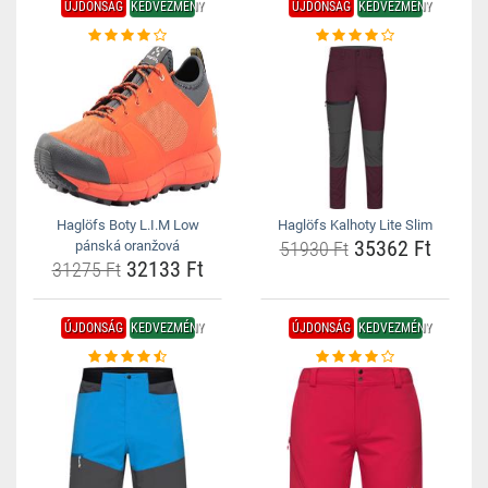
ÚJDONSÁG
KEDVEZMÉNY
ÚJDONSÁG
KEDVEZMÉNY
Haglöfs Boty L.I.M Low
Haglöfs Kalhoty Lite Slim
35362 Ft
pánská oranžová
51930 Ft
32133 Ft
31275 Ft
ÚJDONSÁG
KEDVEZMÉNY
ÚJDONSÁG
KEDVEZMÉNY