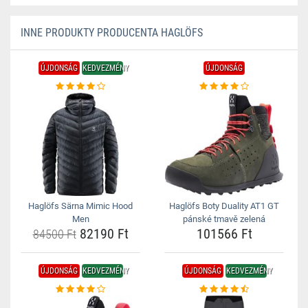
INNE PRODUKTY PRODUCENTA HAGLÖFS
ÚJDONSÁG
KEDVEZMÉNY
ÚJDONSÁG
Haglöfs Särna Mimic Hood
Haglöfs Boty Duality AT1 GT
Men
pánské tmavě zelená
82190 Ft
101566 Ft
84500 Ft
ÚJDONSÁG
KEDVEZMÉNY
ÚJDONSÁG
KEDVEZMÉNY