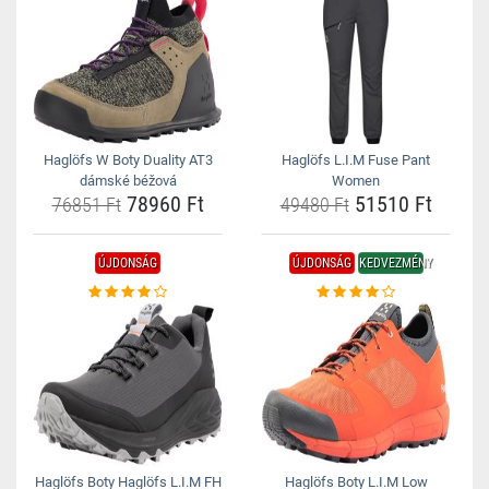
Haglöfs W Boty Duality AT3
Haglöfs L.I.M Fuse Pant
dámské béžová
Women
78960 Ft
51510 Ft
76851 Ft
49480 Ft
ÚJDONSÁG
ÚJDONSÁG
KEDVEZMÉNY
Haglöfs Boty Haglöfs L.I.M FH
Haglöfs Boty L.I.M Low