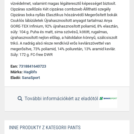
vízvédelmet, valamint magas légáteresztő képességet biztosít.
Cipzáras szellőzés Két cipzáras combzseb Állítható szegély
Cipzáras boka nyílás Elasztikus hószárvédő Megerősített bokák
Csuklós lábízületek Újrahasznosított anyagot tartalmaz Anya
GORE-TEX Infinium, 92% újrahasznosított poliamid, 8% elasztán,
súly: 104 g. Puha és matt, sima szövésű, kötött, rugalmas,
újrahasznosított nejlon előlap, a hátoldalon könnyű, szálcsiszolt
trikó. A nadrág alsó része rendkívül erős kevlárszövettel van
megerősítve, 73% poliamid, 14% poliuretán, 13% aramid kevlár.
Súly: 172 g. FC-free DWR
Ean:
7318841640723
Márka:
Haglöfs
Eladó:
SanaSport
További információkért az eladótól
INNE PRODUKTY Z KATEGORII PANTS