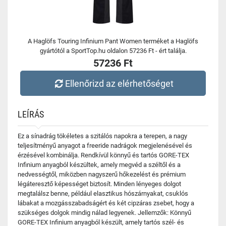
A Haglöfs Touring Infinium Pant Women terméket a Haglöfs
gyártótól a SportTop.hu oldalon 57236 Ft - ért találja.
57236 Ft
Ellenőrizd az elérhetőséget
LEÍRÁS
Ez a sínadrág tökéletes a szitálós napokra a terepen, a nagy
teljesítményű anyagot a freeride nadrágok megjelenésével és
érzésével kombinálja. Rendkívül könnyű és tartós GORE-TEX
Infinium anyagból készültek, amely megvéd a széltől és a
nedvességtől, miközben nagyszerű hőkezelést és prémium
légáteresztő képességet biztosít. Minden lényeges dolgot
megtalálsz benne, például elasztikus hószárnyakat, csuklós
lábakat a mozgásszabadságért és két cipzáras zsebet, hogy a
szükséges dolgok mindig nálad legyenek. Jellemzők: Könnyű
GORE-TEX Infinium anyagból készült, amely tartós szél- és