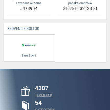
Low pánské černá
pánská oranžová
54739 Ft
32133 Ft
31275 Ft
KEDVENC E-BOLTOK
SanaSport
4307
TERMÉKEK
54