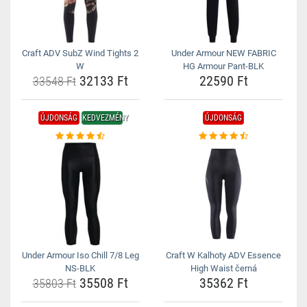
Craft ADV SubZ Wind Tights 2
Under Armour NEW FABRIC
W
HG Armour Pant-BLK
32133 Ft
22590 Ft
33548 Ft
ÚJDONSÁG
KEDVEZMÉNY
ÚJDONSÁG
Under Armour Iso Chill 7/8 Leg
Craft W Kalhoty ADV Essence
NS-BLK
High Waist černá
35508 Ft
35362 Ft
35803 Ft