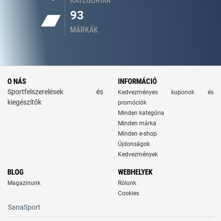
KATEGÓRIÁK
93
MÁRKÁK
O NÁS
INFORMÁCIÓ
Sportfelszerelések és
Kedvezményes kuponok és
kiegészítők
promóciók
Minden kategória
Minden márka
Minden e-shop
Újdonságok
Kedvezmények
BLOG
WEBHELYEK
Magazinunk
Rólunk
Cookies
SanaSport