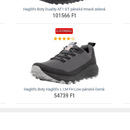
Haglöfs Boty Duality AT1 GT pánské tmavě zelená
101566 Ft
ÚJDONSÁG
Haglöfs Boty Haglöfs L.I.M FH Low pánské černá
54739 Ft