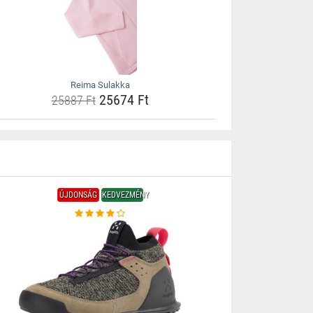
Reima Sulakka
25674 Ft
25887 Ft
ÚJDONSÁG
KEDVEZMÉNY