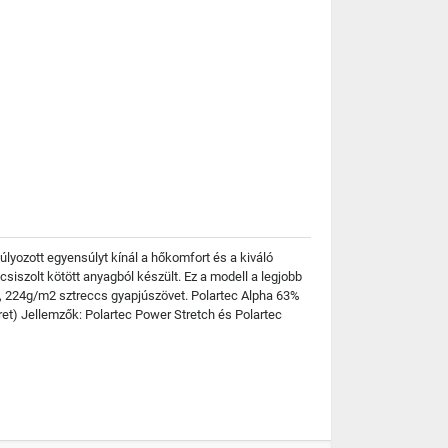
úlyozott egyensúlyt kínál a hőkomfort és a kiváló
csiszolt kötött anyagból készült. Ez a modell a legjobb
án, 224g/m2 sztreccs gyapjúszövet. Polartec Alpha 63%
éret) Jellemzők: Polartec Power Stretch és Polartec