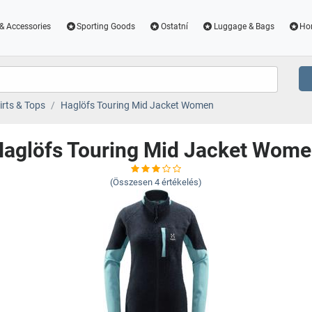
& Accessories
Sporting Goods
Ostatní
Luggage & Bags
Ho
irts & Tops
Haglöfs Touring Mid Jacket Women
aglöfs Touring Mid Jacket Wom
(Összesen
4
értékelés)