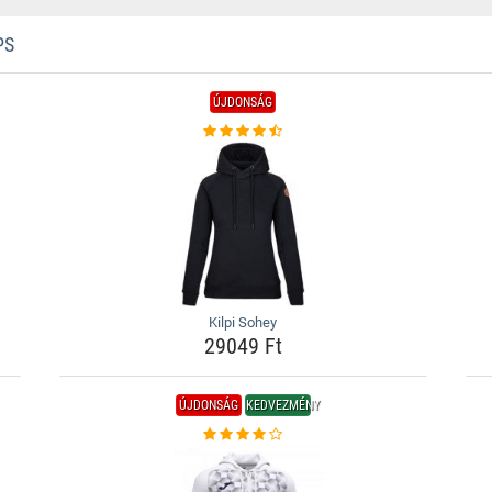
PS
ÚJDONSÁG
Kilpi Sohey
29049 Ft
ÚJDONSÁG
KEDVEZMÉNY