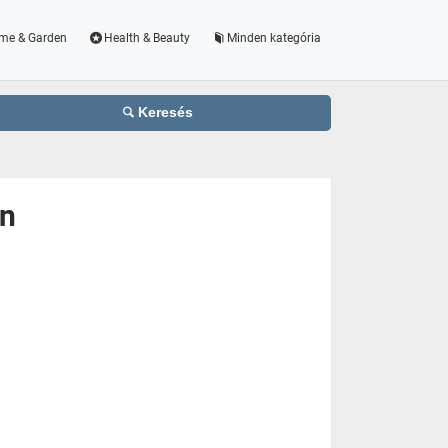
me & Garden
Health & Beauty
Minden kategória
Keresés
en