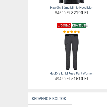
Haglöfs Särna Mimic Hood Men
82190 Ft
84500 Ft
ÚJDONSÁG
KEDVEZMÉNY
Haglöfs L.I.M Fuse Pant Women
51510 Ft
49480 Ft
KEDVENC E-BOLTOK