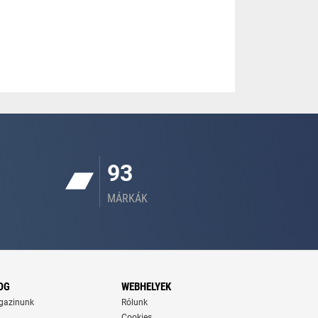
93
MÁRKÁK
OG
WEBHELYEK
gazinunk
Rólunk
Cookies