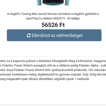
A Haglöfs Touring Mid Jacket Women terméket a Haglöfs gyártótól a
SportTop.hu oldalon 56526 Ft - ért találja.
56526 Ft
Ellenőrizd az elérhetőséget
tni, ez a kapucnis pulóver a tökéletes hőszigetelő réteg a kihíváshoz. Kiegyens
n Polartec Power Stretch anyagból, elöl és a vállakon pedig Polartec Alpha - szál
ndul. Anya Polartec Power Stretch 84% újrahasznosított poliészter, 16% elaszt
 szerkezet, kivételesen meleg, légáteresztő és gyorsan száradó. Súly: 420g (M m
anyag magasabb nyaki állvány állvédőben végződő cipzár 1 mellzseb