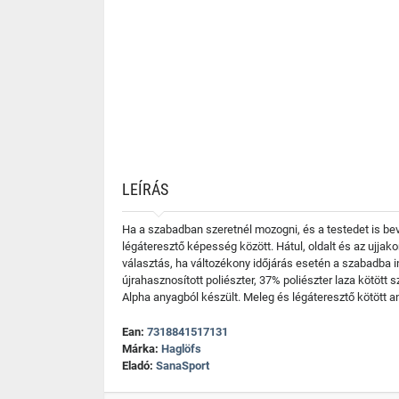
LEÍRÁS
Ha a szabadban szeretnél mozogni, és a testedet is beve
légáteresztő képesség között. Hátul, oldalt és az ujjako
választás, ha változékony időjárás esetén a szabadba i
újrahasznosított poliészter, 37% poliészter laza kötött
Alpha anyagból készült. Meleg és légáteresztő kötött 
Ean:
7318841517131
Márka:
Haglöfs
Eladó:
SanaSport