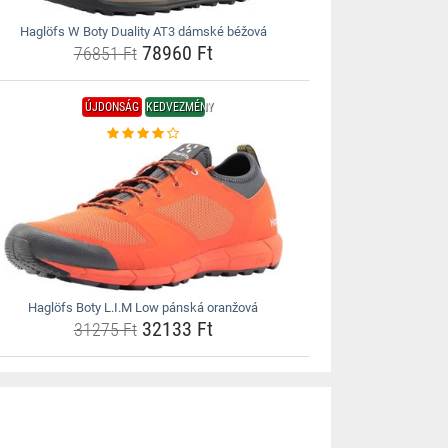
Haglöfs W Boty Duality AT3 dámské béžová
78960 Ft
76851 Ft
ÚJDONSÁG
KEDVEZMÉNY
Haglöfs Boty L.I.M Low pánská oranžová
32133 Ft
31275 Ft