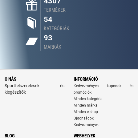
4307
TERMÉKEK
54
KATEGÓRIÁK
93
MÁRKÁK
O NÁS
INFORMÁCIÓ
Sportfelszerelések és
Kedvezményes kuponok és
kiegészítők
promóciók
Minden kategória
Minden márka
Minden e-shop
Újdonságok
Kedvezmények
BLOG
WEBHELYEK