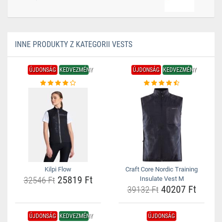
INNE PRODUKTY Z KATEGORII VESTS
ÚJDONSÁG
KEDVEZMÉNY
ÚJDONSÁG
KEDVEZMÉNY
Kilpi Flow
Craft Core Nordic Training
25819 Ft
32546 Ft
Insulate Vest M
40207 Ft
39132 Ft
ÚJDONSÁG
KEDVEZMÉNY
ÚJDONSÁG