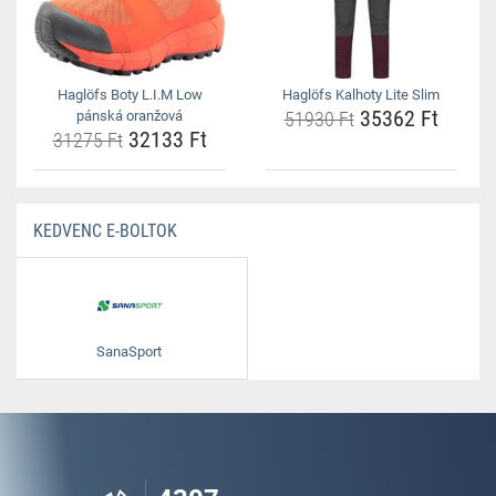
Haglöfs Boty L.I.M Low
Haglöfs Kalhoty Lite Slim
35362 Ft
pánská oranžová
51930 Ft
32133 Ft
31275 Ft
KEDVENC E-BOLTOK
SanaSport