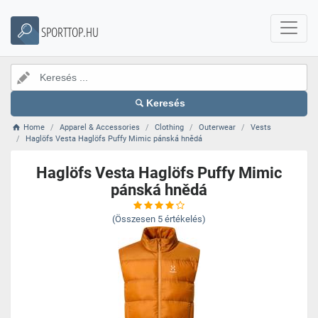
SPORTTOP.HU
Keresés
Home
Apparel & Accessories
Clothing
Outerwear
Vests
Haglöfs Vesta Haglöfs Puffy Mimic pánská hnědá
Haglöfs Vesta Haglöfs Puffy Mimic
pánská hnědá
(Összesen
5
értékelés)