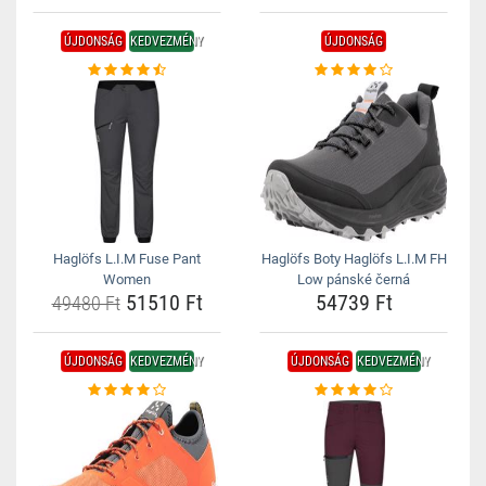
ÚJDONSÁG
KEDVEZMÉNY
ÚJDONSÁG
Haglöfs L.I.M Fuse Pant
Haglöfs Boty Haglöfs L.I.M FH
Women
Low pánské černá
51510 Ft
54739 Ft
49480 Ft
ÚJDONSÁG
KEDVEZMÉNY
ÚJDONSÁG
KEDVEZMÉNY