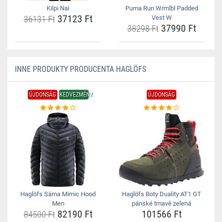
Kilpi Nai
Puma Run Wrmlbl Padded
37123 Ft
36131 Ft
Vest W
37990 Ft
38298 Ft
INNE PRODUKTY PRODUCENTA HAGLÖFS
ÚJDONSÁG
KEDVEZMÉNY
ÚJDONSÁG
Haglöfs Särna Mimic Hood
Haglöfs Boty Duality AT1 GT
Men
pánské tmavě zelená
82190 Ft
101566 Ft
84500 Ft