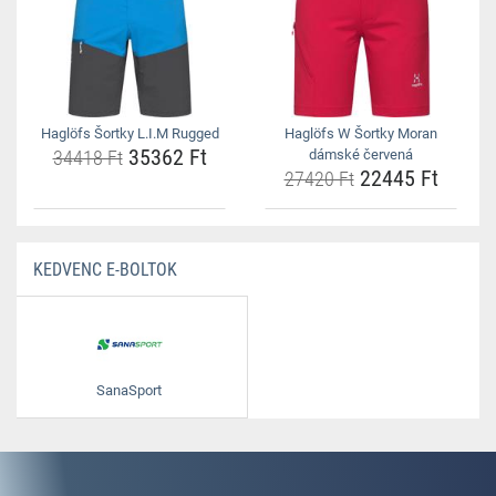
Haglöfs Šortky L.I.M Rugged
Haglöfs W Šortky Moran
35362 Ft
34418 Ft
dámské červená
22445 Ft
27420 Ft
KEDVENC E-BOLTOK
SanaSport