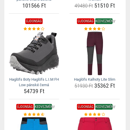
101566 Ft
51510 Ft
49480 Ft
ÚJDONSÁG
ÚJDONSÁG
KEDVEZMÉNY
Haglöfs Boty Haglöfs L.I.M FH
Haglöfs Kalhoty Lite Slim
35362 Ft
Low pánské černá
51930 Ft
54739 Ft
ÚJDONSÁG
KEDVEZMÉNY
ÚJDONSÁG
KEDVEZMÉNY