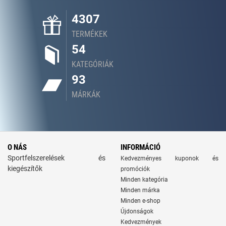
4307
TERMÉKEK
54
KATEGÓRIÁK
93
MÁRKÁK
O NÁS
INFORMÁCIÓ
Sportfelszerelések és
Kedvezményes kuponok és
kiegészítők
promóciók
Minden kategória
Minden márka
Minden e-shop
Újdonságok
Kedvezmények