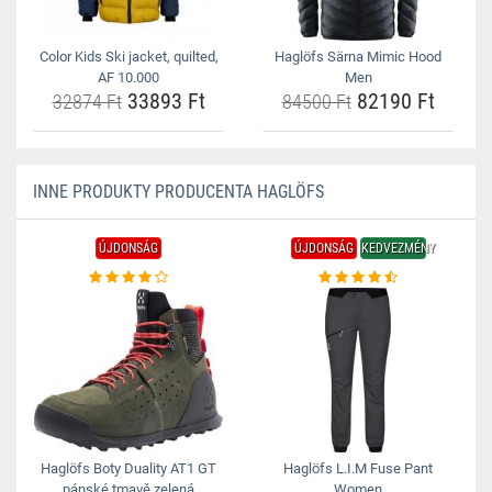
Color Kids Ski jacket, quilted,
Haglöfs Särna Mimic Hood
AF 10.000
Men
33893 Ft
82190 Ft
32874 Ft
84500 Ft
INNE PRODUKTY PRODUCENTA HAGLÖFS
ÚJDONSÁG
ÚJDONSÁG
KEDVEZMÉNY
Haglöfs Boty Duality AT1 GT
Haglöfs L.I.M Fuse Pant
pánské tmavě zelená
Women