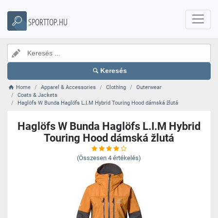
SPORTTOP.HU
Keresés
Home
Apparel & Accessories
Clothing
Outerwear
Coats & Jackets
Haglöfs W Bunda Haglöfs L.I.M Hybrid Touring Hood dámská žlutá
Haglöfs W Bunda Haglöfs L.I.M Hybrid
Touring Hood dámská žlutá
(Összesen
4
értékelés)