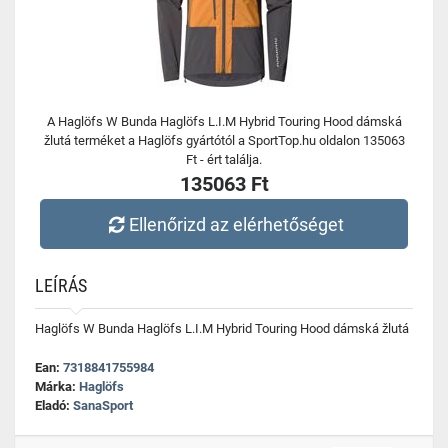
A Haglöfs W Bunda Haglöfs L.I.M Hybrid Touring Hood dámská
žlutá terméket a Haglöfs gyártótól a SportTop.hu oldalon 135063
Ft - ért találja.
135063 Ft
Ellenőrizd az elérhetőséget
LEÍRÁS
Haglöfs W Bunda Haglöfs L.I.M Hybrid Touring Hood dámská žlutá
Ean:
7318841755984
Márka:
Haglöfs
Eladó:
SanaSport