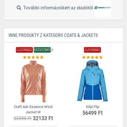
További információkért az eladótól
INNE PRODUKTY Z KATEGORII COATS & JACKETS
ÚJDONSÁG
KEDVEZMÉNY
ÚJDONSÁG
Craft Adv Essence Wind
Kilpi Flip
56499 Ft
Jacket W
32133 Ft
35999 Ft