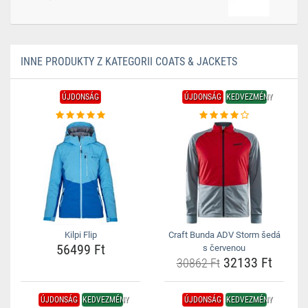
INNE PRODUKTY Z KATEGORII COATS & JACKETS
ÚJDONSÁG
ÚJDONSÁG
KEDVEZMÉNY
Kilpi Flip
Craft Bunda ADV Storm šedá
56499 Ft
s červenou
32133 Ft
30862 Ft
ÚJDONSÁG
KEDVEZMÉNY
ÚJDONSÁG
KEDVEZMÉNY