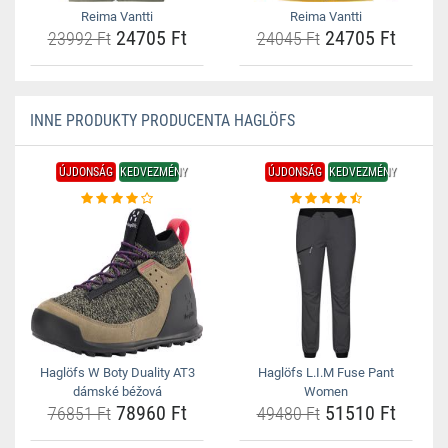
Reima Vantti
Reima Vantti
24705 Ft
24705 Ft
23992 Ft
24045 Ft
INNE PRODUKTY PRODUCENTA HAGLÖFS
ÚJDONSÁG
KEDVEZMÉNY
ÚJDONSÁG
KEDVEZMÉNY
Haglöfs W Boty Duality AT3
Haglöfs L.I.M Fuse Pant
dámské béžová
Women
78960 Ft
51510 Ft
76851 Ft
49480 Ft