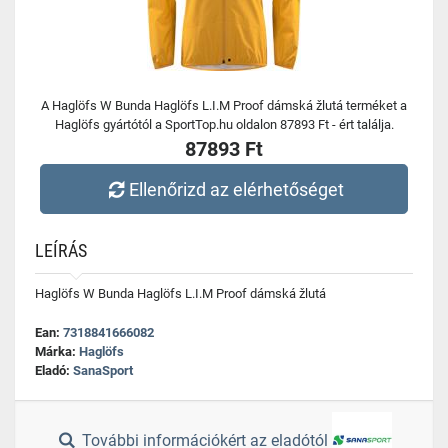
A Haglöfs W Bunda Haglöfs L.I.M Proof dámská žlutá terméket a
Haglöfs gyártótól a SportTop.hu oldalon 87893 Ft - ért találja.
87893 Ft
Ellenőrizd az elérhetőséget
LEÍRÁS
Haglöfs W Bunda Haglöfs L.I.M Proof dámská žlutá
Ean:
7318841666082
Márka:
Haglöfs
Eladó:
SanaSport
További információkért az eladótól