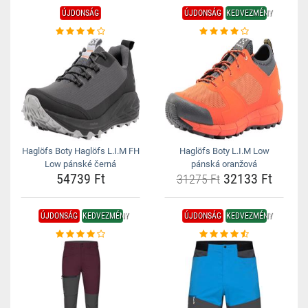
ÚJDONSÁG
ÚJDONSÁG
KEDVEZMÉNY
Haglöfs Boty Haglöfs L.I.M FH
Haglöfs Boty L.I.M Low
Low pánské černá
pánská oranžová
54739 Ft
32133 Ft
31275 Ft
ÚJDONSÁG
KEDVEZMÉNY
ÚJDONSÁG
KEDVEZMÉNY