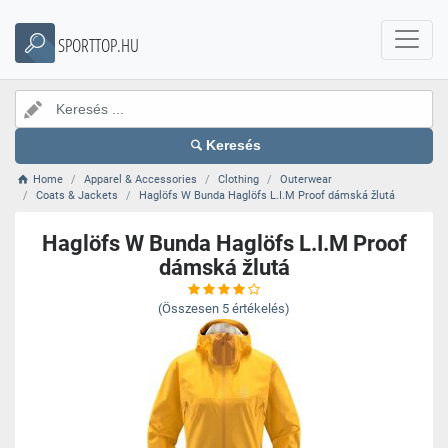
SPORTTOP.HU
Keresés
Home
Apparel & Accessories
Clothing
Outerwear
Coats & Jackets
Haglöfs W Bunda Haglöfs L.I.M Proof dámská žlutá
Haglöfs W Bunda Haglöfs L.I.M Proof
dámská žlutá
(Összesen
5
értékelés)