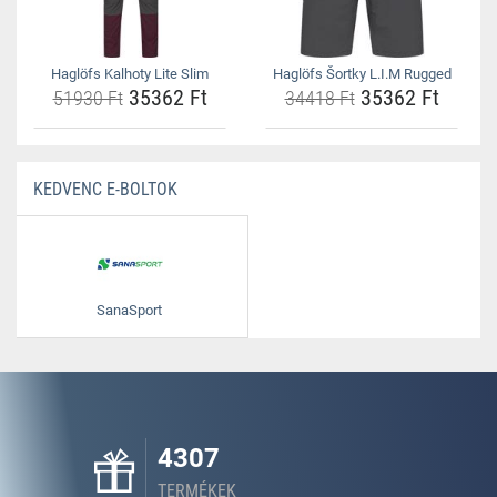
Haglöfs Kalhoty Lite Slim
Haglöfs Šortky L.I.M Rugged
35362 Ft
35362 Ft
51930 Ft
34418 Ft
KEDVENC E-BOLTOK
SanaSport
4307
TERMÉKEK