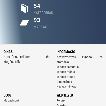
54
KATEGÓRIÁK
93
MÁRKÁK
O NÁS
INFORMÁCIÓ
Sportfelszerelések és
Kedvezményes kuponok és
kiegészítők
promóciók
Minden kategória
Minden márka
Minden e-shop
Újdonságok
Kedvezmények
BLOG
WEBHELYEK
Magazinunk
Rólunk
Cookies