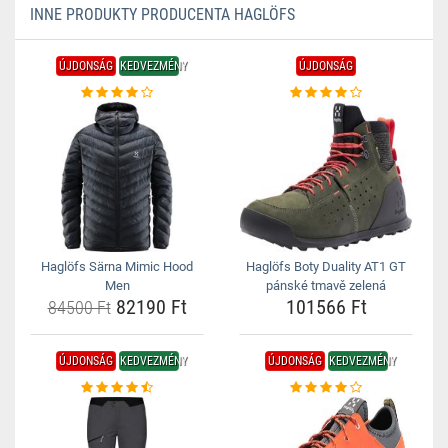
INNE PRODUKTY PRODUCENTA HAGLÖFS
ÚJDONSÁG
KEDVEZMÉNY
ÚJDONSÁG
Haglöfs Särna Mimic Hood
Haglöfs Boty Duality AT1 GT
Men
pánské tmavě zelená
82190 Ft
101566 Ft
84500 Ft
ÚJDONSÁG
KEDVEZMÉNY
ÚJDONSÁG
KEDVEZMÉNY