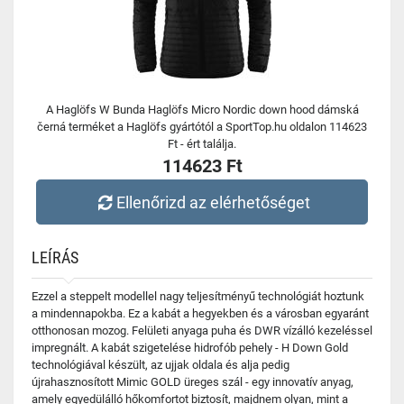
A Haglöfs W Bunda Haglöfs Micro Nordic down hood dámská
černá terméket a Haglöfs gyártótól a SportTop.hu oldalon 114623
Ft - ért találja.
114623 Ft
Ellenőrizd az elérhetőséget
LEÍRÁS
Ezzel a steppelt modellel nagy teljesítményű technológiát hoztunk
a mindennapokba. Ez a kabát a hegyekben és a városban egyaránt
otthonosan mozog. Felületi anyaga puha és DWR vízálló kezeléssel
impregnált. A kabát szigetelése hidrofób pehely - H Down Gold
technológiával készült, az ujjak oldala és alja pedig
újrahasznosított Mimic GOLD üreges szál - egy innovatív anyag,
amely egyedülálló hőkomfortot biztosít, majdnem olyan, mint a