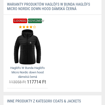
WARIANTY PRODUKTÓW HAGLÖFS W BUNDA HAGLÖFS
MICRO NORDIC DOWN HOOD DÁMSKÁ ČERNÁ
ÚJDONSÁG
KEDVEZMÉNY
Haglöfs W Bunda Haglöfs
Micro Nordic down hood
dámská černá
117714 Ft
113058 Ft
INNE PRODUKTY Z KATEGORII COATS & JACKETS