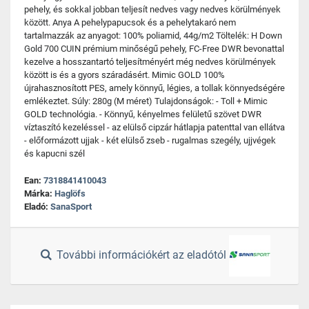
pehely, és sokkal jobban teljesít nedves vagy nedves körülmények
között. Anya A pehelypapucsok és a pehelytakaró nem
tartalmazzák az anyagot: 100% poliamid, 44g/m2 Töltelék: H Down
Gold 700 CUIN prémium minőségű pehely, FC-Free DWR bevonattal
kezelve a hosszantartó teljesítményért még nedves körülmények
között is és a gyors száradásért. Mimic GOLD 100%
újrahasznosított PES, amely könnyű, légies, a tollak könnyedségére
emlékeztet. Súly: 280g (M méret) Tulajdonságok: - Toll + Mimic
GOLD technológia. - Könnyű, kényelmes felületű szövet DWR
víztaszító kezeléssel - az elülső cipzár hátlapja patenttal van ellátva
- előformázott ujjak - két elülső zseb - rugalmas szegély, ujjvégek
és kapucni szél
Ean:
7318841410043
Márka:
Haglöfs
Eladó:
SanaSport
További információkért az eladótól