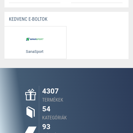
KEDVENC E-BOLTOK
SanaSport
4307
TERMÉKEK
54
KATEGÓRIÁK
93