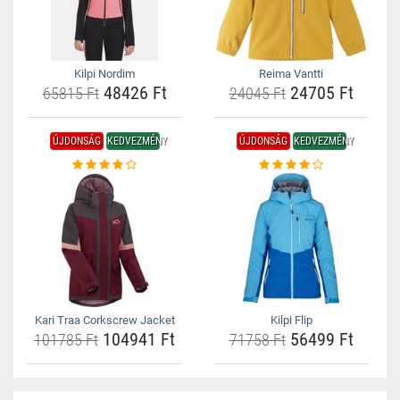
Kilpi Nordim
Reima Vantti
48426 Ft
24705 Ft
65815 Ft
24045 Ft
ÚJDONSÁG
KEDVEZMÉNY
ÚJDONSÁG
KEDVEZMÉNY
Kari Traa Corkscrew Jacket
Kilpi Flip
104941 Ft
56499 Ft
101785 Ft
71758 Ft