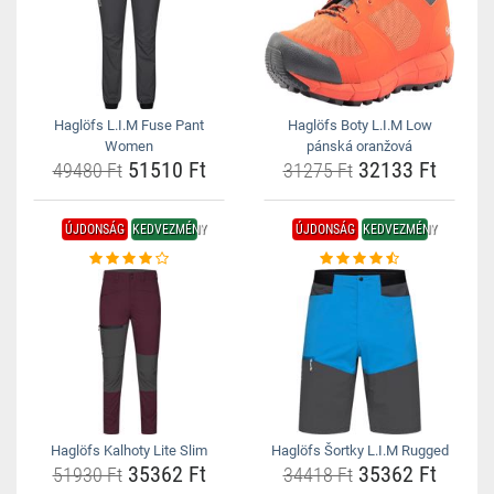
Haglöfs L.I.M Fuse Pant
Haglöfs Boty L.I.M Low
Women
pánská oranžová
51510 Ft
32133 Ft
49480 Ft
31275 Ft
ÚJDONSÁG
KEDVEZMÉNY
ÚJDONSÁG
KEDVEZMÉNY
Haglöfs Kalhoty Lite Slim
Haglöfs Šortky L.I.M Rugged
35362 Ft
35362 Ft
51930 Ft
34418 Ft