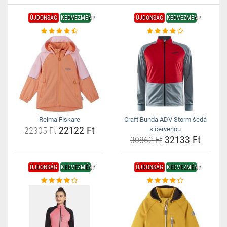
ÚJDONSÁG
KEDVEZMÉNY
ÚJDONSÁG
KEDVEZMÉNY
Reima Fiskare
Craft Bunda ADV Storm šedá
22122 Ft
22305 Ft
s červenou
32133 Ft
30862 Ft
ÚJDONSÁG
KEDVEZMÉNY
ÚJDONSÁG
KEDVEZMÉNY