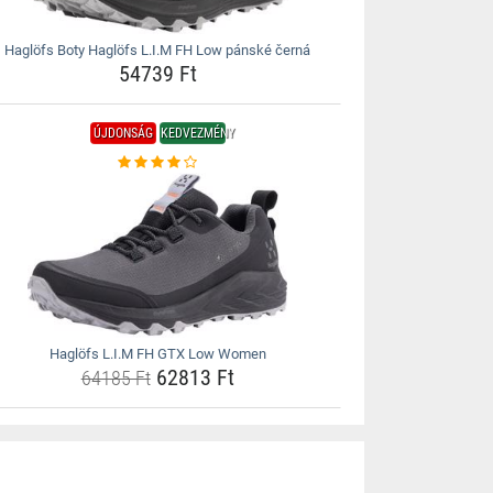
Haglöfs Boty Haglöfs L.I.M FH Low pánské černá
54739 Ft
ÚJDONSÁG
KEDVEZMÉNY
Haglöfs L.I.M FH GTX Low Women
62813 Ft
64185 Ft