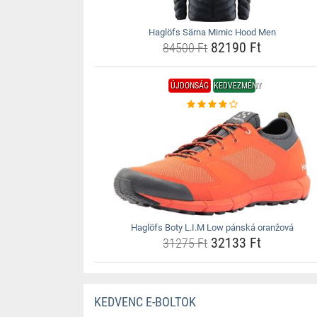
Haglöfs Särna Mimic Hood Men
82190 Ft
84500 Ft
ÚJDONSÁG
KEDVEZMÉNY
Haglöfs Boty L.I.M Low pánská oranžová
32133 Ft
31275 Ft
KEDVENC E-BOLTOK