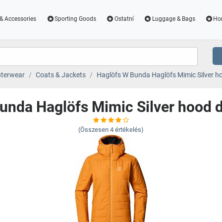
& Accessories
Sporting Goods
Ostatní
Luggage & Bags
Ho
terwear
Coats & Jackets
Haglöfs W Bunda Haglöfs Mimic Silver h
unda Haglöfs Mimic Silver hood 
(Összesen
4
értékelés)