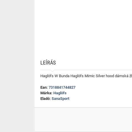
LEÍRÁS
Haglöfs W Bunda Haglöfs Mimic Silver hood dámská žl
Ean:
7318841744827
Márka:
Haglöfs
Eladó:
SanaSport