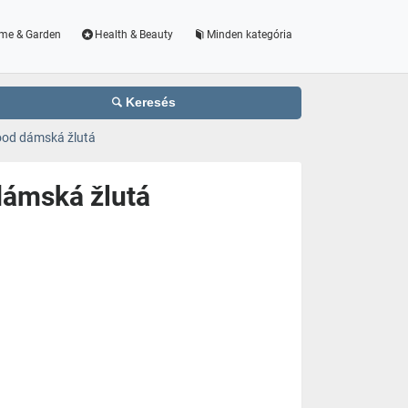
me & Garden
Health & Beauty
Minden kategória
Keresés
ood dámská žlutá
dámská žlutá