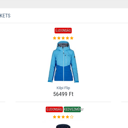
CKETS
ÚJDONSÁG
Kilpi Flip
56499 Ft
ÚJDONSÁG
KEDVEZMÉNY