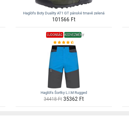
Haglöfs Boty Duality AT1 GT pánské tmavě zelená
101566 Ft
ÚJDONSÁG
KEDVEZMÉNY
Haglöfs Šortky L.I.M Rugged
35362 Ft
34418 Ft