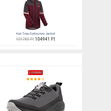
Kari Traa Corkscrew Jacket
104941 Ft
101785 Ft
ÚJDONSÁG