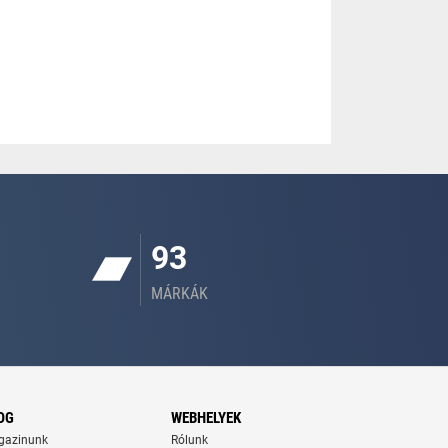
93
MÁRKÁK
OG
WEBHELYEK
gazinunk
Rólunk