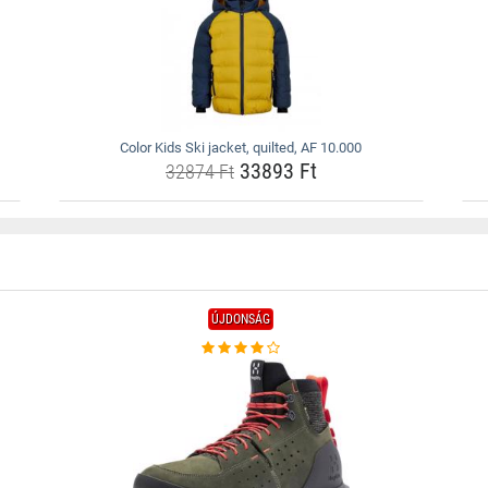
Color Kids Ski jacket, quilted, AF 10.000
33893 Ft
32874 Ft
ÚJDONSÁG