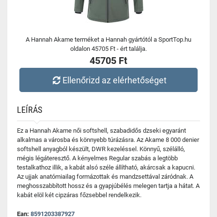
A Hannah Akame terméket a Hannah gyártótól a SportTop.hu
oldalon 45705 Ft - ért találja.
45705 Ft
Ellenőrizd az elérhetőséget
LEÍRÁS
Ez a Hannah Akame női softshell, szabadidős dzseki egyaránt
alkalmas a városba és könnyebb túrázásra. Az Akame 8 000 denier
softshell anyagból készült, DWR kezeléssel. Könnyű, szélálló,
mégis légáteresztő. A kényelmes Regular szabás a legtöbb
testalkathoz illik, a kabát alsó széle állítható, akárcsak a kapucni.
Az ujjak anatómiailag formázottak és mandzsettával záródnak. A
meghosszabbított hossz és a gyapjúbélés melegen tartja a hátat. A
kabát elöl két cipzáras főzsebbel rendelkezik.
Ean:
8591203387927