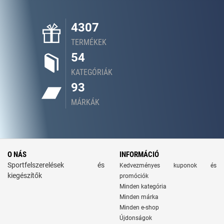
4307
TERMÉKEK
54
KATEGÓRIÁK
93
MÁRKÁK
O NÁS
INFORMÁCIÓ
Sportfelszerelések és
Kedvezményes kuponok és
kiegészítők
promóciók
Minden kategória
Minden márka
Minden e-shop
Újdonságok