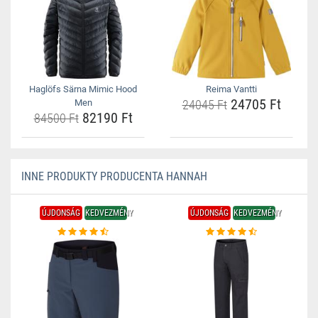
Haglöfs Särna Mimic Hood
Reima Vantti
24705 Ft
Men
24045 Ft
82190 Ft
84500 Ft
INNE PRODUKTY PRODUCENTA HANNAH
ÚJDONSÁG
KEDVEZMÉNY
ÚJDONSÁG
KEDVEZMÉNY