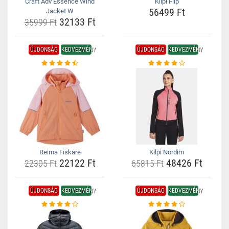
Craft Adv Essence Wind
Kilpi Flip
56499 Ft
Jacket W
32133 Ft
35999 Ft
ÚJDONSÁG
KEDVEZMÉNY
ÚJDONSÁG
KEDVEZMÉNY
Reima Fiskare
Kilpi Nordim
22122 Ft
48426 Ft
22305 Ft
65815 Ft
ÚJDONSÁG
KEDVEZMÉNY
ÚJDONSÁG
KEDVEZMÉNY