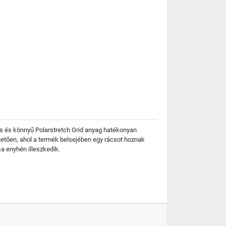
mas és könnyű Polarstretch Grid anyag hatékonyan
hetően, ahol a termék belsejében egy rácsot hoznak
sa enyhén illeszkedik.