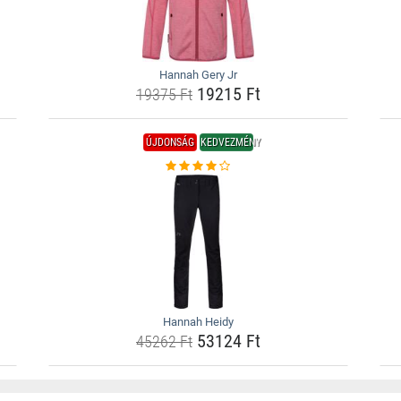
Hannah Gery Jr
19215 Ft
19375 Ft
ÚJDONSÁG
KEDVEZMÉNY
Hannah Heidy
53124 Ft
45262 Ft