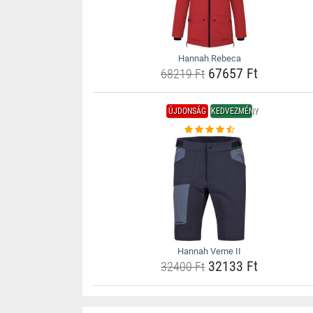
Hannah Rebeca
67657 Ft
68219 Ft
ÚJDONSÁG
KEDVEZMÉNY
Hannah Verne II
32133 Ft
32400 Ft