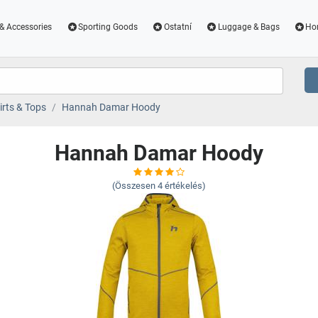
& Accessories
Sporting Goods
Ostatní
Luggage & Bags
Ho
irts & Tops
Hannah Damar Hoody
Hannah Damar Hoody
(Összesen
4
értékelés)