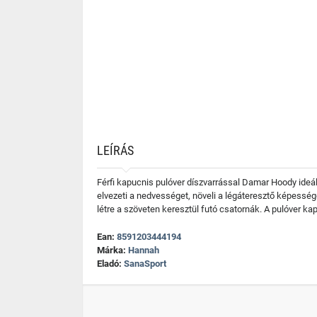
LEÍRÁS
Férfi kapucnis pulóver díszvarrással Damar Hoody ideál
elvezeti a nedvességet, növeli a légáteresztő képesség
létre a szöveten keresztül futó csatornák. A pulóver ka
Ean:
8591203444194
Márka:
Hannah
Eladó:
SanaSport