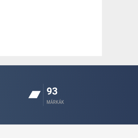
93
MÁRKÁK