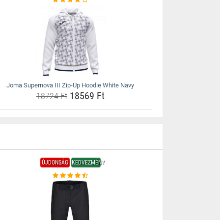
Joma Supernova III Zip-Up Hoodie White Navy
18569 Ft
18724 Ft
ÚJDONSÁG
KEDVEZMÉNY