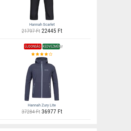
Hannah Scarlet
22445 Ft
21797 Ft
ÚJDONSÁG
KEDVEZMÉNY
Hannah Zury Lite
36977 Ft
37284 Ft