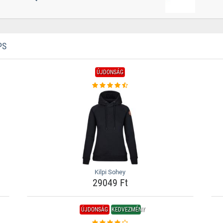
PS
ÚJDONSÁG
Kilpi Sohey
29049 Ft
ÚJDONSÁG
KEDVEZMÉNY