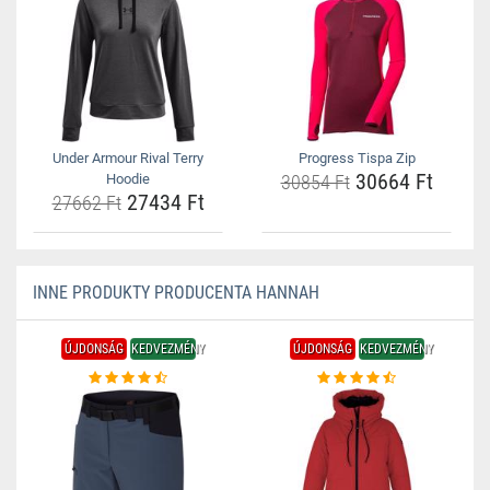
Under Armour Rival Terry
Progress Tispa Zip
30664 Ft
Hoodie
30854 Ft
27434 Ft
27662 Ft
INNE PRODUKTY PRODUCENTA HANNAH
ÚJDONSÁG
KEDVEZMÉNY
ÚJDONSÁG
KEDVEZMÉNY