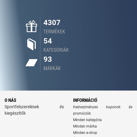
4307
TERMÉKEK
54
KATEGÓRIÁK
93
MÁRKÁK
O NÁS
INFORMÁCIÓ
Sportfelszerelések és
Kedvezményes kuponok és
kiegészítők
promóciók
Minden kategória
Minden márka
Minden e-shop