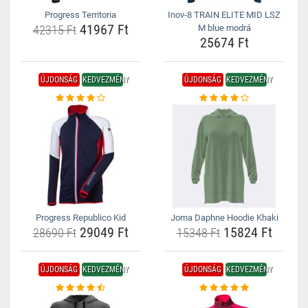
Progress Territoria
Inov-8 TRAIN ELITE MID LSZ
41967 Ft
42315 Ft
M blue modrá
25674 Ft
ÚJDONSÁG
KEDVEZMÉNY
ÚJDONSÁG
KEDVEZMÉNY
Progress Republico Kid
Joma Daphne Hoodie Khaki
29049 Ft
15824 Ft
28690 Ft
15348 Ft
ÚJDONSÁG
KEDVEZMÉNY
ÚJDONSÁG
KEDVEZMÉNY