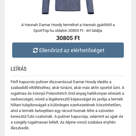
A Hannah Damar Hoody terméket a Hannah gyártótól a
SportTop.hu oldalon 30805 Ft - ért találja.
30805 Ft
Ellenőrizd az elérhetőséget
LEÍRÁS
Férfi kapucnis pulóver díszvarrással Damar Hoody ideális a
szabadidő eltöltéséhez, akár túrázni, akár más aktív sportot űzni. A
rugalmas és könnyű Polarstretch Grid anyag hatékonyan elvezeti a
nedvességet, növeli a légáteresztő képességet és javítja a termék
hőtani tulajdonságait a különleges szerkezetének köszönhetően,
ahol a termék belsejében egy rácsot hoznak létre a szöveten
keresztül futó csatornák. A pulóver kapucnija, valamint az ujjak és
a szegély rugalmasan bélelt. Az Alpine vonzó szabása enyhén
illeszkedik.