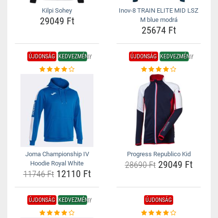
Kilpi Sohey
Inov-8 TRAIN ELITE MID LSZ
29049 Ft
M blue modrá
25674 Ft
ÚJDONSÁG
KEDVEZMÉNY
ÚJDONSÁG
KEDVEZMÉNY
Joma Championship IV
Progress Republico Kid
29049 Ft
Hoodie Royal White
28690 Ft
12110 Ft
11746 Ft
ÚJDONSÁG
KEDVEZMÉNY
ÚJDONSÁG