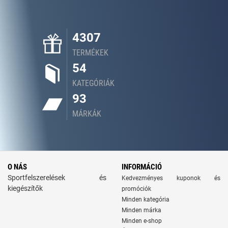
4307
TERMÉKEK
54
KATEGÓRIÁK
93
MÁRKÁK
O NÁS
INFORMÁCIÓ
Sportfelszerelések és
Kedvezményes kuponok és
kiegészítők
promóciók
Minden kategória
Minden márka
Minden e-shop