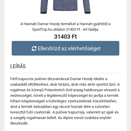
A Hannah Damar Hoody terméket a Hannah gyártótól a
SportTop.hu oldalon 31403 Ft - ért találja.
31403 Ft
Ellenőrizd az elérhetőséget
LEÍRÁS
Férfi kapucnis pulóver díszvarrással Damar Hoody ideális a
szabadidő eltöltéséhez, akár túrázni, akár más aktív sportot űzni. A
rugalmas és könnyű Polarstretch Grid anyag hatékonyan elvezeti a
nedvességet, növeli a légáteresztő képességet és javítja a termék
hőtani tulajdonságait a különleges szerkezetének köszönhetően,
ahol a termék belsejében egy rácsot hoznak létre a szöveten
keresztül futó csatornák. A pulóver kapucnija, valamint az ujjak és
a szegély rugalmasan bélelt. Az Alpine vonzó szabása enyhén
illeszkedik.