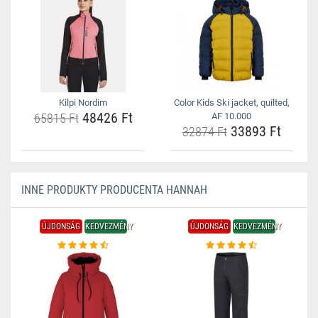
Kilpi Nordim
Color Kids Ski jacket, quilted,
48426 Ft
65815 Ft
AF 10.000
33893 Ft
32874 Ft
INNE PRODUKTY PRODUCENTA HANNAH
ÚJDONSÁG
KEDVEZMÉNY
ÚJDONSÁG
KEDVEZMÉNY