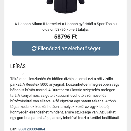
A Hannah Nilana II terméket a Hannah gyártótól a SportTop.hu
oldalon 58796 Ft - ért találja.
58796 Ft
Ellenőrizd az elérhetőséget
LEÍRÁS
Tökéletes illeszkedés és időtlen dizájn jellemzi ezt a női vízálló
parkát. A Resstex 5000 anyagnak köszönhetően még esőben vagy
hóban is hűvös marad. A Duratherm Classic szigetelés melegen
tart. A kényelmes, szigetelt kapucni levehető szőrmével és
húzózsinórral van ellátva. A fő cipzárat egy patent takarja. A több
tágas zsebnek köszönhetően, amelyek közül az egyik belső,
könnyedén elrendezhet mindent, amire szüksége van. Az ujjakat
egy gombos patent zárja, amely lehetővé teszi a kerület beállítását.
Ean:
8591203394864