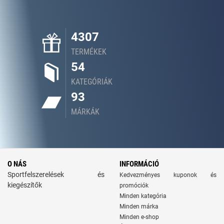
4307
TERMÉKEK
54
KATEGÓRIÁK
93
MÁRKÁK
O NÁS
INFORMÁCIÓ
Sportfelszerelések és
Kedvezményes kuponok és
kiegészítők
promóciók
Minden kategória
Minden márka
Minden e-shop