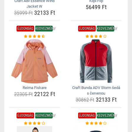
Craft Adv Essence Wind
Kilpi Flip
56499 Ft
Jacket W
32133 Ft
35999 Ft
ÚJDONSÁG
KEDVEZMÉNY
ÚJDONSÁG
KEDVEZMÉNY
Reima Fiskare
Craft Bunda ADV Storm šedá
22122 Ft
22305 Ft
s červenou
32133 Ft
30862 Ft
ÚJDONSÁG
KEDVEZMÉNY
ÚJDONSÁG
KEDVEZMÉNY