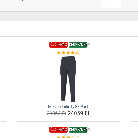
ÚJDONSÁG
KEDVEZMÉNY
Mizuno Inifinity 88 Pant
24059 Ft
23365 Ft
ÚJDONSÁG
KEDVEZMÉNY