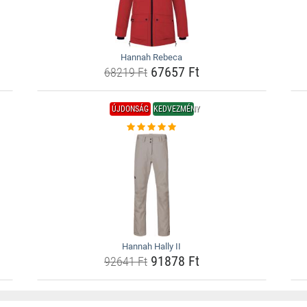
Hannah Rebeca
67657 Ft
68219 Ft
ÚJDONSÁG
KEDVEZMÉNY
Hannah Hally II
91878 Ft
92641 Ft