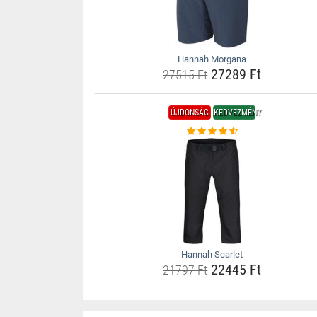
Hannah Morgana
27289 Ft
27515 Ft
ÚJDONSÁG
KEDVEZMÉNY
Hannah Scarlet
22445 Ft
21797 Ft