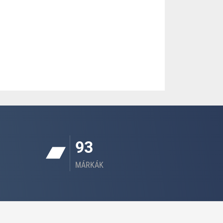
93
MÁRKÁK