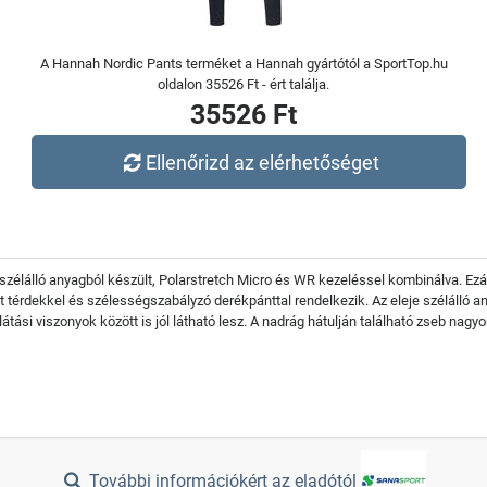
A Hannah Nordic Pants terméket a Hannah gyártótól a SportTop.hu
oldalon 35526 Ft - ért találja.
35526 Ft
Ellenőrizd az elérhetőséget
szélálló anyagból készült, Polarstretch Micro és WR kezeléssel kombinálva. Ezá
tt térdekkel és szélességszabályzó derékpánttal rendelkezik. Az eleje szélálló a
si viszonyok között is jól látható lesz. A nadrág hátulján található zseb nagyo
További információkért az eladótól