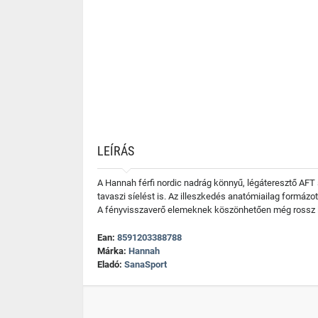
LEÍRÁS
A Hannah férfi nordic nadrág könnyű, légáteresztő AFT 
tavaszi síelést is. Az illeszkedés anatómiailag formázo
A fényvisszaverő elemeknek köszönhetően még rossz látá
Ean:
8591203388788
Márka:
Hannah
Eladó:
SanaSport