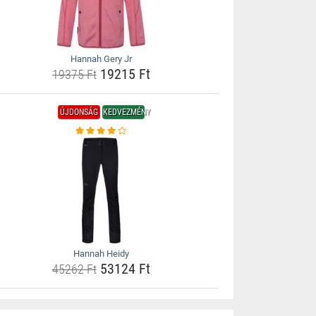
Hannah Gery Jr
19215 Ft
19375 Ft
ÚJDONSÁG
KEDVEZMÉNY
Hannah Heidy
53124 Ft
45262 Ft