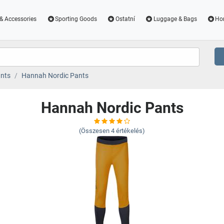
& Accessories
Sporting Goods
Ostatní
Luggage & Bags
Ho
nts
Hannah Nordic Pants
Hannah Nordic Pants
(Összesen
4
értékelés)