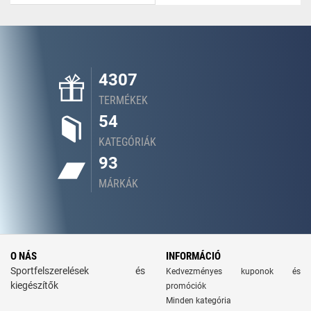
4307
TERMÉKEK
54
KATEGÓRIÁK
93
MÁRKÁK
O NÁS
INFORMÁCIÓ
Sportfelszerelések és
Kedvezményes kuponok és
kiegészítők
promóciók
Minden kategória