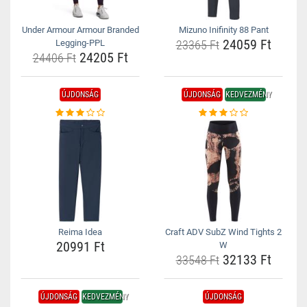
Under Armour Armour Branded
Mizuno Inifinity 88 Pant
24059 Ft
Legging-PPL
23365 Ft
24205 Ft
24406 Ft
ÚJDONSÁG
ÚJDONSÁG
KEDVEZMÉNY
Reima Idea
Craft ADV SubZ Wind Tights 2
20991 Ft
W
32133 Ft
33548 Ft
ÚJDONSÁG
KEDVEZMÉNY
ÚJDONSÁG