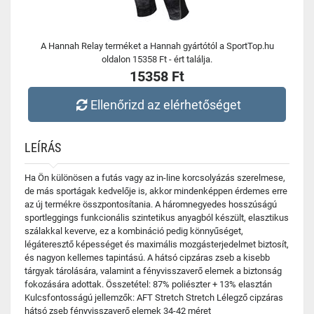
A Hannah Relay terméket a Hannah gyártótól a SportTop.hu
oldalon 15358 Ft - ért találja.
15358 Ft
Ellenőrizd az elérhetőséget
LEÍRÁS
Ha Ön különösen a futás vagy az in-line korcsolyázás szerelmese,
de más sportágak kedvelője is, akkor mindenképpen érdemes erre
az új termékre összpontosítania. A háromnegyedes hosszúságú
sportleggings funkcionális szintetikus anyagból készült, elasztikus
szálakkal keverve, ez a kombináció pedig könnyűséget,
légáteresztő képességet és maximális mozgásterjedelmet biztosít,
és nagyon kellemes tapintású. A hátsó cipzáras zseb a kisebb
tárgyak tárolására, valamint a fényvisszaverő elemek a biztonság
fokozására adottak. Összetétel: 87% poliészter + 13% elasztán
Kulcsfontosságú jellemzők: AFT Stretch Stretch Lélegző cipzáras
hátsó zseb fényvisszaverő elemek 34-42 méret