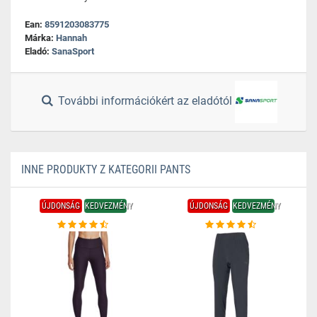
Ean:
8591203083775
Márka:
Hannah
Eladó:
SanaSport
További információkért az eladótól
INNE PRODUKTY Z KATEGORII PANTS
ÚJDONSÁG
KEDVEZMÉNY
ÚJDONSÁG
KEDVEZMÉNY