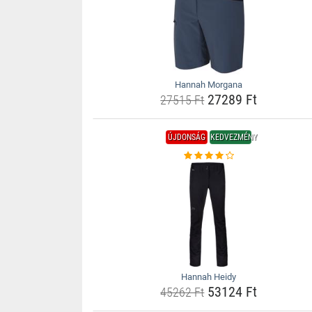
Hannah Morgana
27289 Ft
27515 Ft
ÚJDONSÁG
KEDVEZMÉNY
Hannah Heidy
53124 Ft
45262 Ft