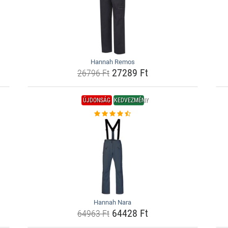
Hannah Remos
27289 Ft
26796 Ft
ÚJDONSÁG
KEDVEZMÉNY
Hannah Nara
64428 Ft
64963 Ft