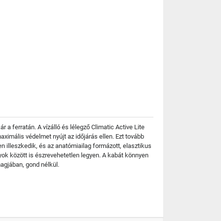
a ferratán. A vízálló és lélegző Climatic Active Lite
ximális védelmet nyújt az időjárás ellen. Ezt tovább
n illeszkedik, és az anatómiailag formázott, elasztikus
nyok között is észrevehetetlen legyen. A kabát könnyen
magjában, gond nélkül.