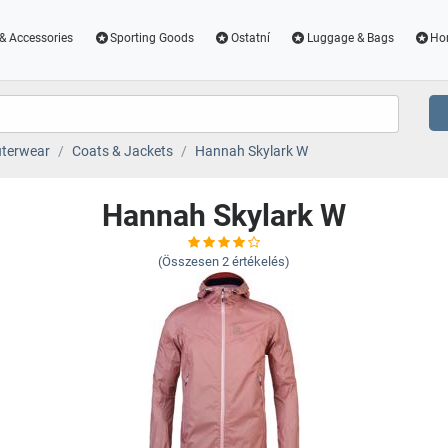
& Accessories
Sporting Goods
Ostatní
Luggage & Bags
Ho
terwear
Coats & Jackets
Hannah Skylark W
Hannah Skylark W
(Összesen
2
értékelés)