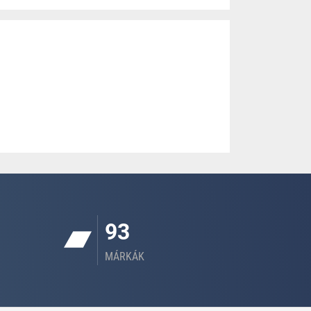
93
MÁRKÁK