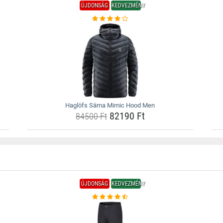
ÚJDONSÁG
KEDVEZMÉNY
Haglöfs Särna Mimic Hood Men
82190 Ft
84500 Ft
ÚJDONSÁG
KEDVEZMÉNY