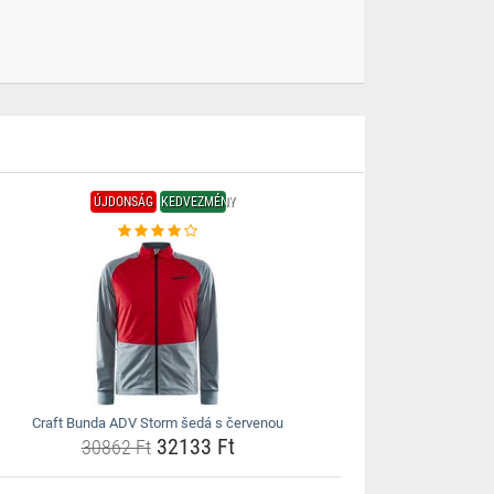
ÚJDONSÁG
KEDVEZMÉNY
Craft Bunda ADV Storm šedá s červenou
32133 Ft
30862 Ft