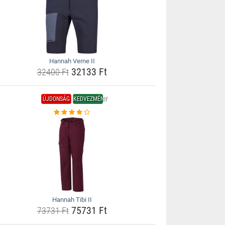
Hannah Verne II
32133 Ft
32400 Ft
ÚJDONSÁG
KEDVEZMÉNY
Hannah Tibi II
75731 Ft
73731 Ft