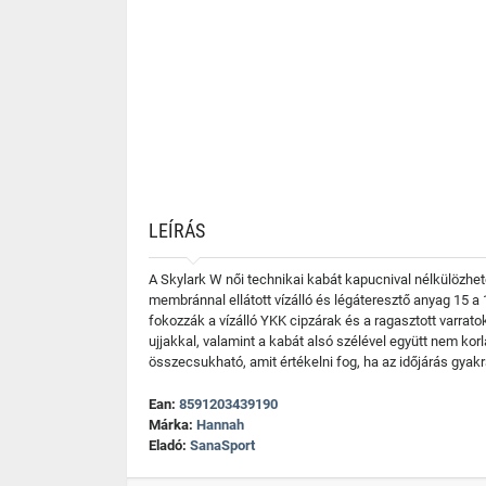
LEÍRÁS
A Skylark W női technikai kabát kapucnival nélkülözhete
membránnal ellátott vízálló és légáteresztő anyag 15 a
fokozzák a vízálló YKK cipzárak és a ragasztott varrato
ujjakkal, valamint a kabát alsó szélével együtt nem kor
összecsukható, amit értékelni fog, ha az időjárás gyakra
Ean:
8591203439190
Márka:
Hannah
Eladó:
SanaSport