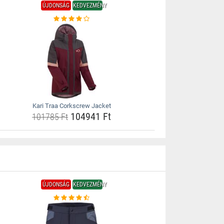
ÚJDONSÁG
KEDVEZMÉNY
Kari Traa Corkscrew Jacket
104941 Ft
101785 Ft
ÚJDONSÁG
KEDVEZMÉNY