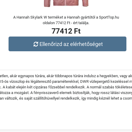
A Hannah Skylark W terméket a Hannah gyártótól a SportTop.hu
oldalon 77412 Ft - ért találja.
77412 Ft
Ellenőrizd az elérhetőséget
tlen, akár egynapos túrára, akár többnapos túrára indulsz a hegyekben, vagy akár 
 15-ös vízoszlop és légáteresztő paraméterekkel, DWR vízlepergető kezeléssel ma
k. A kabát elején két cipzáras főzsebbel rendelkezik. A normál szabás tökéletese
látozza a mozgást. A fényvisszaverő elemek biztosítják, hogy rossz látási viszo
n változik, és saját szállítóhüvellyel rendelkezik, így mindig kéznél lehet a cso