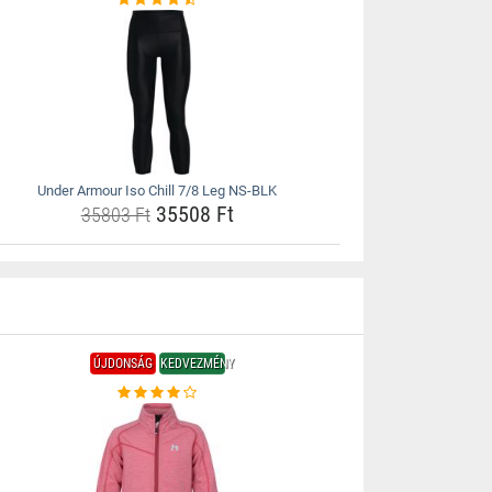
Under Armour Iso Chill 7/8 Leg NS-BLK
35508 Ft
35803 Ft
ÚJDONSÁG
KEDVEZMÉNY