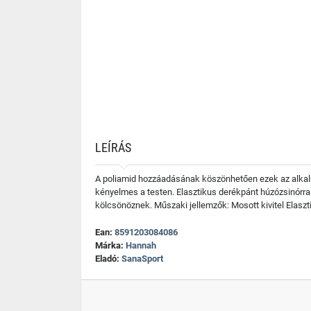
LEÍRÁS
A poliamid hozzáadásának köszönhetően ezek az alkal
kényelmes a testen. Elasztikus derékpánt húzózsinórral 
kölcsönöznek. Műszaki jellemzők: Mosott kivitel Elasz
Ean:
8591203084086
Márka:
Hannah
Eladó:
SanaSport