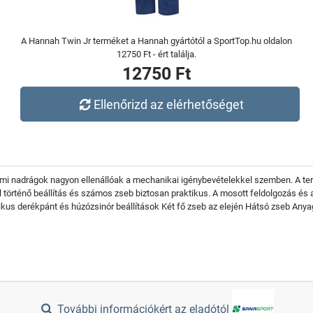
A Hannah Twin Jr terméket a Hannah gyártótól a SportTop.hu oldalon
12750 Ft - ért találja.
12750 Ft
Ellenőrizd az elérhetőséget
mi nadrágok nagyon ellenállóak a mechanikai igénybevételekkel szemben. A te
történő beállítás és számos zseb biztosan praktikus. A mosott feldolgozás és az
tikus derékpánt és húzózsinór beállítások Két fő zseb az elején Hátsó zseb An
További információkért az eladótól