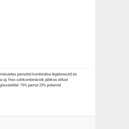
rmészetes pamuttal kombinálva légáteresztő és
 új, friss színkombinációk játékos stílust
yagösszetétel: 75% pamut 25% poliamid