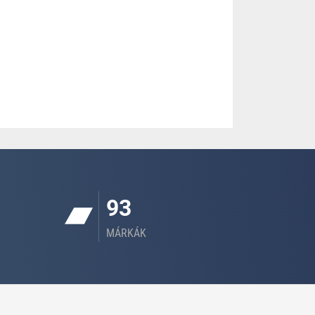
93
MÁRKÁK