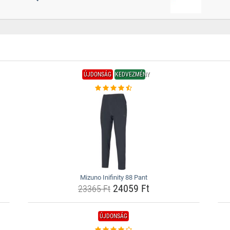
ÚJDONSÁG
KEDVEZMÉNY
Mizuno Inifinity 88 Pant
24059 Ft
23365 Ft
ÚJDONSÁG