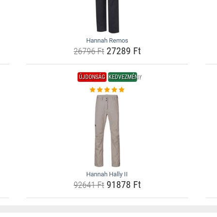
Hannah Remos
27289 Ft
26796 Ft
ÚJDONSÁG
KEDVEZMÉNY
Hannah Hally II
91878 Ft
92641 Ft