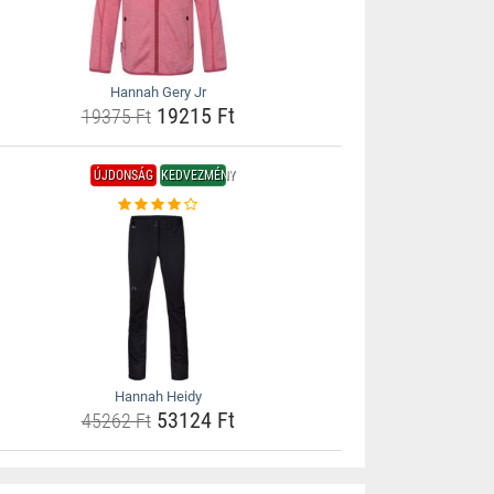
Hannah Gery Jr
19215 Ft
19375 Ft
ÚJDONSÁG
KEDVEZMÉNY
Hannah Heidy
53124 Ft
45262 Ft