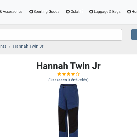
& Accessories
Sporting Goods
Ostatní
Luggage & Bags
Ho
nts
Hannah Twin Jr
Hannah Twin Jr
(Összesen
3
értékelés)