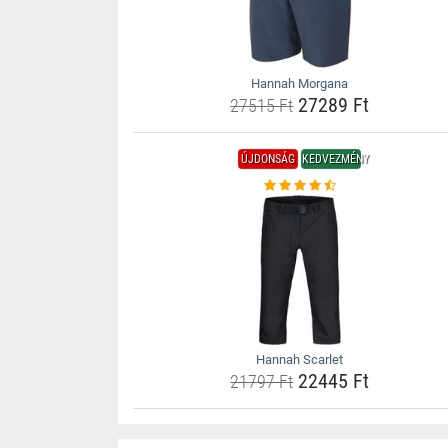
Hannah Morgana
27289 Ft
27515 Ft
ÚJDONSÁG
KEDVEZMÉNY
Hannah Scarlet
22445 Ft
21797 Ft