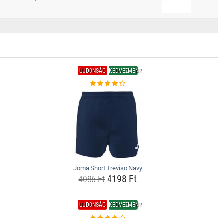
ÚJDONSÁG
KEDVEZMÉNY
Joma Short Treviso Navy
4198 Ft
4086 Ft
ÚJDONSÁG
KEDVEZMÉNY