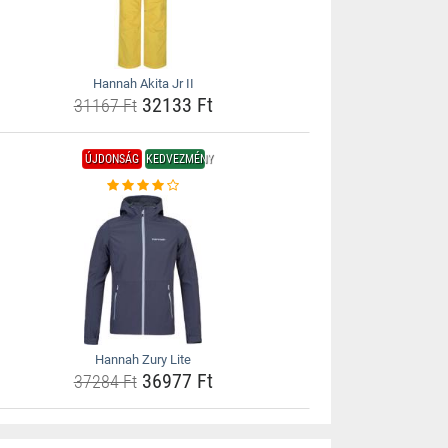
Hannah Akita Jr II
32133 Ft
31167 Ft
ÚJDONSÁG
KEDVEZMÉNY
Hannah Zury Lite
36977 Ft
37284 Ft