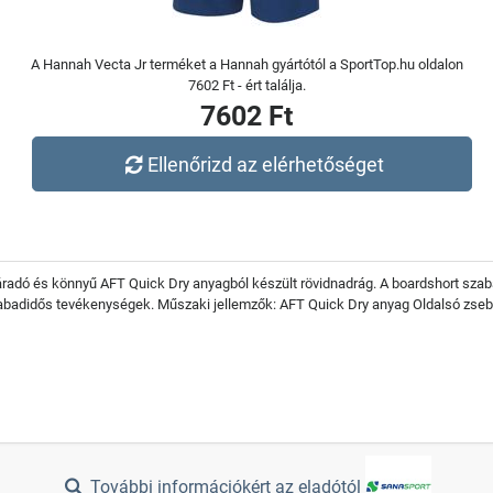
A Hannah Vecta Jr terméket a Hannah gyártótól a SportTop.hu oldalon
7602 Ft - ért találja.
7602 Ft
Ellenőrizd az elérhetőséget
záradó és könnyű AFT Quick Dry anyagból készült rövidnadrág. A boardshort szabá
zabadidős tevékenységek. Műszaki jellemzők: AFT Quick Dry anyag Oldalsó zse
További információkért az eladótól