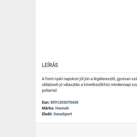
LEÍRÁS
A forró nyári napokon jól jön a légáteresztő, gyorsan s
oldalzseb jó választás a következőkhöz mindennapi s
poliamid
Ean:
8591203070430
Márka:
Hannah
Eladó:
SanaSport