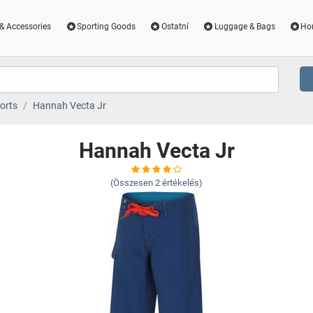
& Accessories
Sporting Goods
Ostatní
Luggage & Bags
Ho
orts
Hannah Vecta Jr
Hannah Vecta Jr
(Összesen
2
értékelés)