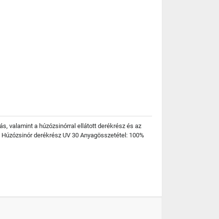
s, valamint a húzózsinórral ellátott derékrész és az
b Húzózsinór derékrész UV 30 Anyagösszetétel: 100%