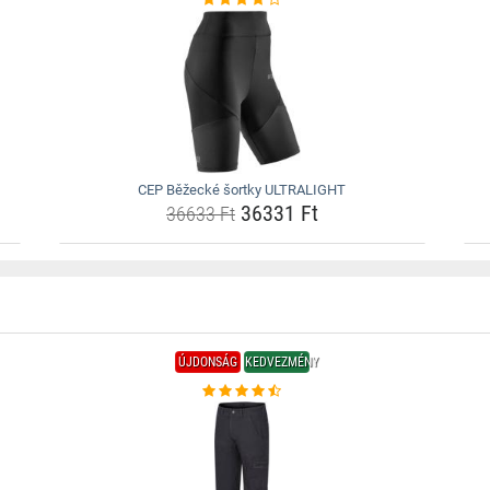
CEP Běžecké šortky ULTRALIGHT
36331 Ft
36633 Ft
ÚJDONSÁG
KEDVEZMÉNY