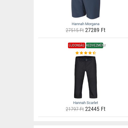
Hannah Morgana
27289 Ft
27515 Ft
ÚJDONSÁG
KEDVEZMÉNY
Hannah Scarlet
22445 Ft
21797 Ft