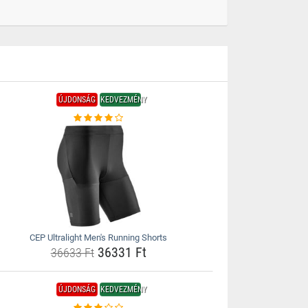
ÚJDONSÁG
KEDVEZMÉNY
CEP Ultralight Men's Running Shorts
36331 Ft
36633 Ft
ÚJDONSÁG
KEDVEZMÉNY