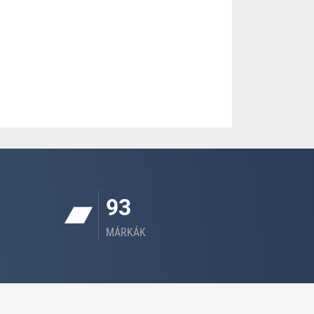
93
MÁRKÁK