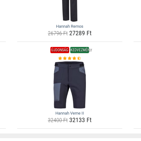
Hannah Remos
27289 Ft
26796 Ft
ÚJDONSÁG
KEDVEZMÉNY
Hannah Verne II
32133 Ft
32400 Ft