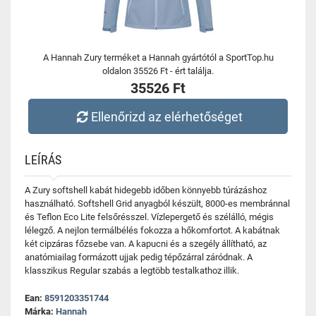
A Hannah Zury terméket a Hannah gyártótól a SportTop.hu
oldalon 35526 Ft - ért találja.
35526 Ft
Ellenőrizd az elérhetőséget
LEÍRÁS
A Zury softshell kabát hidegebb időben könnyebb túrázáshoz
használható. Softshell Grid anyagból készült, 8000-es membránnal
és Teflon Eco Lite felsőrésszel. Vízlepergető és szélálló, mégis
lélegző. A nejlon termálbélés fokozza a hőkomfortot. A kabátnak
két cipzáras főzsebe van. A kapucni és a szegély állítható, az
anatómiailag formázott ujjak pedig tépőzárral záródnak. A
klasszikus Regular szabás a legtöbb testalkathoz illik.
Ean:
8591203351744
Márka:
Hannah