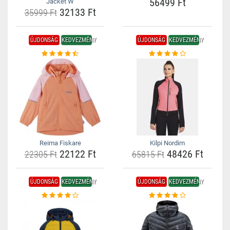
56499 Ft
Jacket W
32133 Ft
35999 Ft
ÚJDONSÁG
KEDVEZMÉNY
ÚJDONSÁG
KEDVEZMÉNY
Reima Fiskare
Kilpi Nordim
22122 Ft
48426 Ft
22305 Ft
65815 Ft
ÚJDONSÁG
KEDVEZMÉNY
ÚJDONSÁG
KEDVEZMÉNY