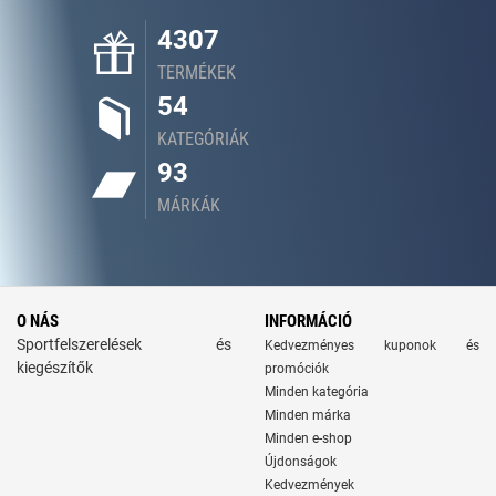
4307
TERMÉKEK
54
KATEGÓRIÁK
93
MÁRKÁK
O NÁS
INFORMÁCIÓ
Sportfelszerelések és
Kedvezményes kuponok és
kiegészítők
promóciók
Minden kategória
Minden márka
Minden e-shop
Újdonságok
Kedvezmények