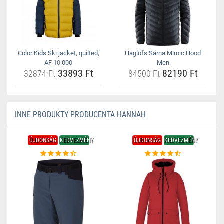
Color Kids Ski jacket, quilted,
Haglöfs Särna Mimic Hood
AF 10.000
Men
33893 Ft
82190 Ft
32874 Ft
84500 Ft
INNE PRODUKTY PRODUCENTA HANNAH
ÚJDONSÁG
KEDVEZMÉNY
ÚJDONSÁG
KEDVEZMÉNY