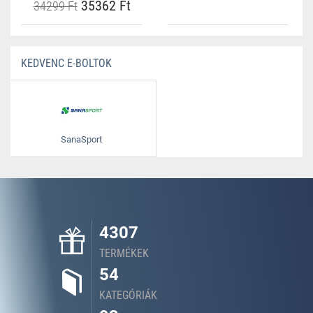
35362 Ft
34299 Ft
KEDVENC E-BOLTOK
SanaSport
4307
TERMÉKEK
54
KATEGÓRIÁK