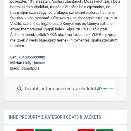
poliészter, 10% elasztán. Ápolási utasítások: Mosás előtt zárja be a
horgokat és hurkolókat, mosás előtt zárja be a cipzárakat, ne
használjon szövetlágyítót, a világos színeknél előfordulhat némi
fakulás, külön mosható. Súly: 426 g Tulajdonságok: YKK ZIPPERS
Vízálló, szélálló és légáteresztő Kényelmes és könnyű softshell
anyag membránnal Gyapjú bélés Teljes YKK® elülső cipzár
Állítható mandzsetták YKK® cipzáras kézzsebek YKK® cipzáras
mellzseb Állvédő bluesign® termék PFC-mentes Újrahasznosított
tartalom
Ean:
7040055999082
Márka:
Helly Hansen
Eladó:
SanaSport
További információkért az eladótól
INNE PRODUKTY Z KATEGORII COATS & JACKETS