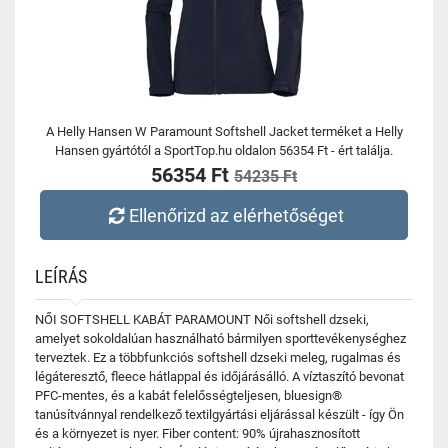
A Helly Hansen W Paramount Softshell Jacket terméket a Helly
Hansen gyártótól a SportTop.hu oldalon 56354 Ft - ért találja.
56354 Ft
54235 Ft
Ellenőrizd az elérhetőséget
LEÍRÁS
NŐI SOFTSHELL KABÁT PARAMOUNT Női softshell dzseki,
amelyet sokoldalúan használható bármilyen sporttevékenységhez
terveztek. Ez a többfunkciós softshell dzseki meleg, rugalmas és
légáteresztő, fleece hátlappal és időjárásálló. A víztaszító bevonat
PFC-mentes, és a kabát felelősségteljesen, bluesign®
tanúsítvánnyal rendelkező textilgyártási eljárással készült - így Ön
és a környezet is nyer. Fiber content: 90% újrahasznosított