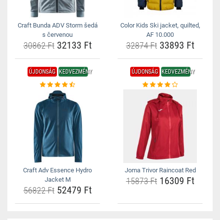
Craft Bunda ADV Storm šedá
Color Kids Ski jacket, quilted,
s červenou
AF 10.000
32133 Ft
33893 Ft
30862 Ft
32874 Ft
ÚJDONSÁG
KEDVEZMÉNY
ÚJDONSÁG
KEDVEZMÉNY
Craft Adv Essence Hydro
Joma Trivor Raincoat Red
16309 Ft
Jacket M
15873 Ft
52479 Ft
56822 Ft