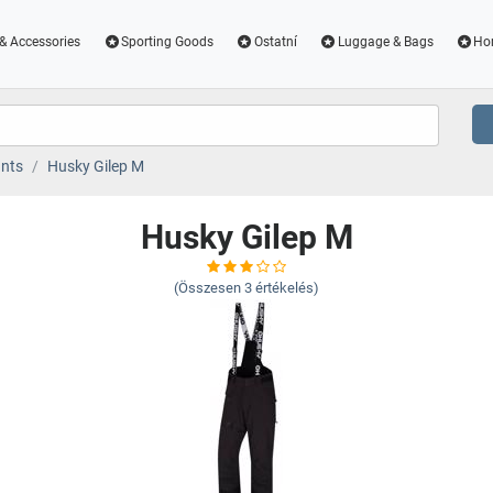
& Accessories
Sporting Goods
Ostatní
Luggage & Bags
Ho
nts
Husky Gilep M
Husky Gilep M
(Összesen
3
értékelés)