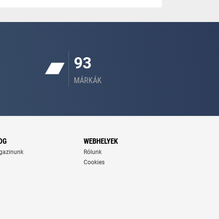
93
MÁRKÁK
OG
WEBHELYEK
gazinunk
Rólunk
Cookies