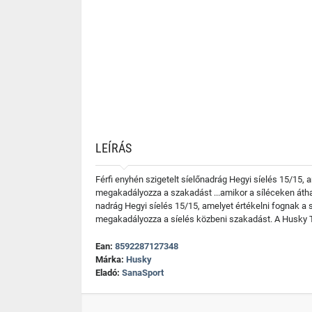
LEÍRÁS
Férfi enyhén szigetelt síelőnadrág Hegyi síelés 15/15
megakadályozza a szakadást ...amikor a síléceken áthaj
nadrág Hegyi síelés 15/15, amelyet értékelni fognak a
megakadályozza a síelés közbeni szakadást. A Husky Te
Ean:
8592287127348
Márka:
Husky
Eladó:
SanaSport