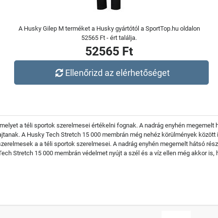
A Husky Gilep M terméket a Husky gyártótól a SportTop.hu oldalon
52565 Ft - ért találja.
52565 Ft
Ellenőrizd az elérhetőséget
, amelyet a téli sportok szerelmesei értékelni fognak. A nadrág enyhén megemel
tanak. A Husky Tech Stretch 15 000 membrán még nehéz körülmények között is véd
 szerelmesek a a téli sportok szerelmesei. A nadrág enyhén megemelt hátsó ré
ch Stretch 15 000 membrán védelmet nyújt a szél és a víz ellen még akkor is, 