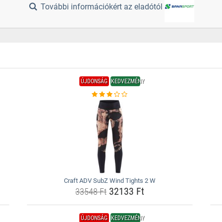
További információkért az eladótól
ÚJDONSÁG
KEDVEZMÉNY
Craft ADV SubZ Wind Tights 2 W
32133 Ft
33548 Ft
ÚJDONSÁG
KEDVEZMÉNY