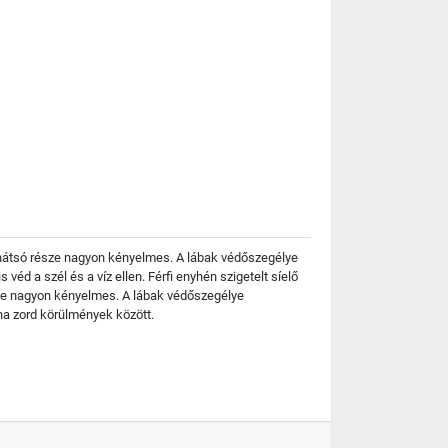
t hátsó része nagyon kényelmes. A lábak védőszegélye
 a szél és a víz ellen. Férfi enyhén szigetelt síelő
sze nagyon kényelmes. A lábak védőszegélye
ha zord körülmények között.