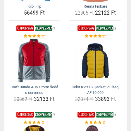
Kilpi Flip
Reima Fiskare
56499 Ft
22122 Ft
22305 Ft
ÚJDONSÁG
KEDVEZMÉNY
ÚJDONSÁG
KEDVEZMÉNY
Craft Bunda ADV Storm šedá
Color Kids Ski jacket, quilted,
s červenou
AF 10.000
32133 Ft
33893 Ft
30862 Ft
32874 Ft
ÚJDONSÁG
KEDVEZMÉNY
ÚJDONSÁG
KEDVEZMÉNY