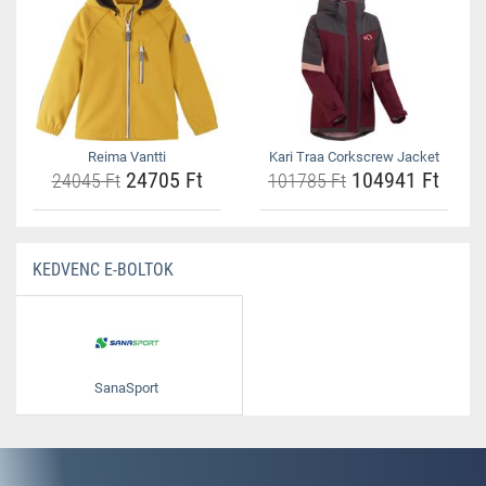
Reima Vantti
Kari Traa Corkscrew Jacket
24705 Ft
104941 Ft
24045 Ft
101785 Ft
KEDVENC E-BOLTOK
SanaSport