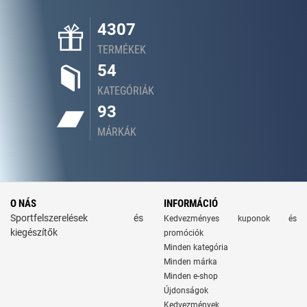
4307
TERMÉKEK
54
KATEGÓRIÁK
93
MÁRKÁK
O NÁS
INFORMÁCIÓ
Sportfelszerelések és
Kedvezményes kuponok és
kiegészítők
promóciók
Minden kategória
Minden márka
Minden e-shop
Újdonságok
Kedvezmények