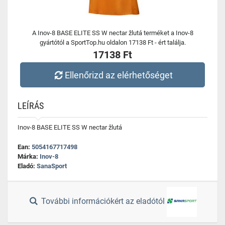
A Inov-8 BASE ELITE SS W nectar žlutá terméket a Inov-8
gyártótól a SportTop.hu oldalon 17138 Ft - ért találja.
17138 Ft
Ellenőrizd az elérhetőséget
LEÍRÁS
Inov-8 BASE ELITE SS W nectar žlutá
Ean:
5054167717498
Márka:
Inov-8
Eladó:
SanaSport
További információkért az eladótól