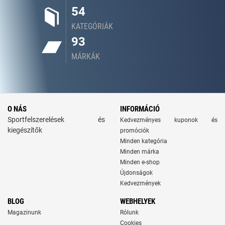
54
KATEGÓRIÁK
93
MÁRKÁK
O NÁS
INFORMÁCIÓ
Sportfelszerelések és
Kedvezményes kuponok és
kiegészítők
promóciók
Minden kategória
Minden márka
Minden e-shop
Újdonságok
Kedvezmények
BLOG
WEBHELYEK
Magazinunk
Rólunk
Cookies