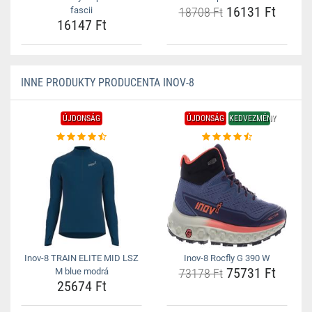
16131 Ft
fascii
18708 Ft
16147 Ft
INNE PRODUKTY PRODUCENTA INOV-8
ÚJDONSÁG
ÚJDONSÁG
KEDVEZMÉNY
Inov-8 TRAIN ELITE MID LSZ
Inov-8 Rocfly G 390 W
75731 Ft
M blue modrá
73178 Ft
25674 Ft