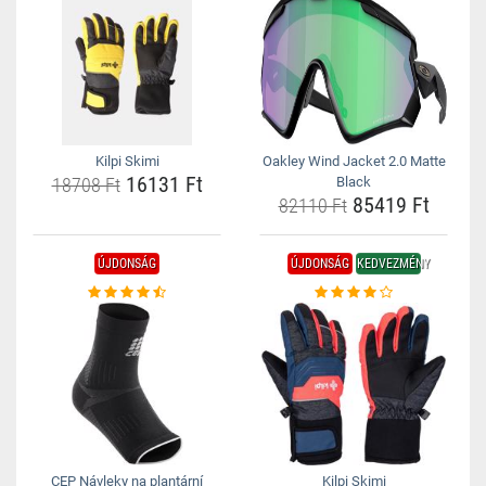
Kilpi Skimi
Oakley Wind Jacket 2.0 Matte
16131 Ft
18708 Ft
Black
85419 Ft
82110 Ft
ÚJDONSÁG
ÚJDONSÁG
KEDVEZMÉNY
CEP Návleky na plantární
Kilpi Skimi