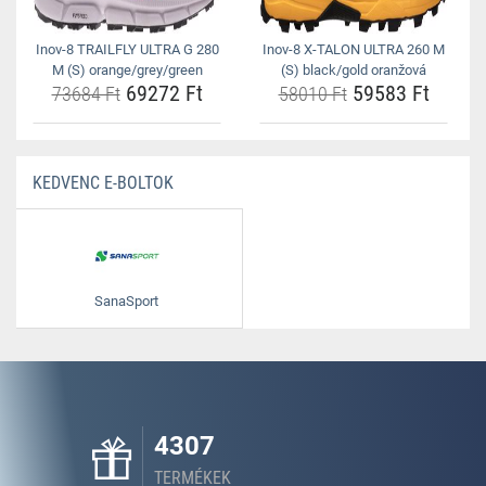
Inov-8 TRAILFLY ULTRA G 280
Inov-8 X-TALON ULTRA 260 M
M (S) orange/grey/green
(S) black/gold oranžová
69272 Ft
59583 Ft
73684 Ft
58010 Ft
KEDVENC E-BOLTOK
SanaSport
4307
TERMÉKEK