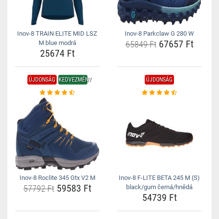
Inov-8 TRAIN ELITE MID LSZ
Inov-8 Parkclaw G 280 W
67657 Ft
M blue modrá
65849 Ft
25674 Ft
ÚJDONSÁG
KEDVEZMÉNY
ÚJDONSÁG
Inov-8 Roclite 345 Gtx V2 M
Inov-8 F-LITE BETA 245 M (S)
59583 Ft
57792 Ft
black/gum černá/hnědá
54739 Ft