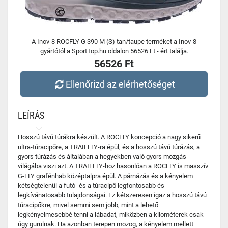
A Inov-8 ROCFLY G 390 M (S) tan/taupe terméket a Inov-8
gyártótól a SportTop.hu oldalon 56526 Ft - ért találja.
56526 Ft
Ellenőrizd az elérhetőséget
LEÍRÁS
Hosszú távú túrákra készült. A ROCFLY koncepció a nagy sikerű
ultra-túracipőre, a TRAILFLY-ra épül, és a hosszú távú túrázás, a
gyors túrázás és általában a hegyekben való gyors mozgás
világába viszi azt. A TRAILFLY-hoz hasonlóan a ROCFLY is masszív
G-FLY grafénhab középtalpra épül. A párnázás és a kényelem
kétségtelenül a futó- és a túracipő legfontosabb és
legkívánatosabb tulajdonságai. Ez kétszeresen igaz a hosszú távú
túracipőkre, mivel semmi sem jobb, mint a lehető
legkényelmesebbé tenni a lábadat, miközben a kilométerek csak
úgy gurulnak. Ha azonban terepen mozog, a kényelem mellett