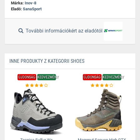
Márka:
Inov-8
Eladó:
SanaSport
További információkért az eladótól
INNE PRODUKTY Z KATEGORII SHOES
ÚJDONSÁG
KEDVEZMÉNY
ÚJDONSÁG
KEDVEZMÉNY
Tecnica Sulfur Ws
Mammut Sapuen High GTX