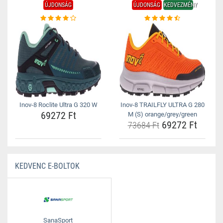
ÚJDONSÁG
ÚJDONSÁG
KEDVEZMÉNY
Inov-8 Roclite Ultra G 320 W
Inov-8 TRAILFLY ULTRA G 280
69272 Ft
M (S) orange/grey/green
69272 Ft
73684 Ft
KEDVENC E-BOLTOK
SanaSport