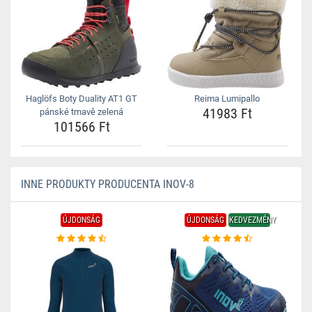
Haglöfs Boty Duality AT1 GT
Reima Lumipallo
41983 Ft
pánské tmavě zelená
101566 Ft
INNE PRODUKTY PRODUCENTA INOV-8
ÚJDONSÁG
ÚJDONSÁG
KEDVEZMÉNY