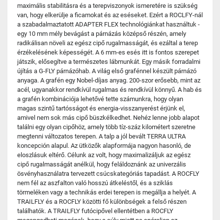
maximális stabilitásra és a terepviszonyok ismeretére is szükség
van, hogy elkerülje a ficamokat és az eséseket. Ezért a ROCLFY-nál
a szabadalmaztatott ADAPTER FLEX technológiánkat használtuk -
egy 10 mm mély bevágást a párnázás középső részén, amely
radikálisan növeli az egész cipő rugalmasságát, és ezáltal a terep
érzékelésének képességét. A 6 mm-es esés itt is fontos szerepet
játszik, elősegítve a természetes lábmunkát. Egy másik forradalmi
újítás a G-FLY párnázóhab. A világ első grafénnel készült párnázó
anyaga. A grafén egy Nobel-díjas anyag. 200-szor erősebb, mint az
acél, ugyanakkor rendkívül rugalmas és rendkívül könnyű. A hab és
a grafén kombinációja lehetővé tette számunkra, hogy olyan
magas szintű tartósságot és energia-visszanyerést érjünk el,
amivel nem sok más cipő büszkélkedhet. Nehéz lenne jobb alapot
találni egy olyan cipőhöz, amely több tíz-száz kilométert szeretne
megtenni változatos terepen. A talp a jól bevált TERRA ULTRA
koncepción alapul. Az ütközők alapformája nagyon hasonló, de
eloszlásuk eltérő. Célunk az volt, hogy maximalizáljuk az egész
cipő rugalmasságát anélkül, hogy feláldoznánk az univerzális
ösvényhasználatra tervezett csúcskategóriás tapadást. A ROCFLY
nem fél az aszfalton való hosszú átkeléstől, és a sziklás
törmeléken vagy a technikás erdei terepen is megállja a helyét. A
TRAILFLY és a ROCFLY közötti fő különbségek a felső részen
találhatók. A TRAILFLY futócipővel ellentétben a ROCFLY