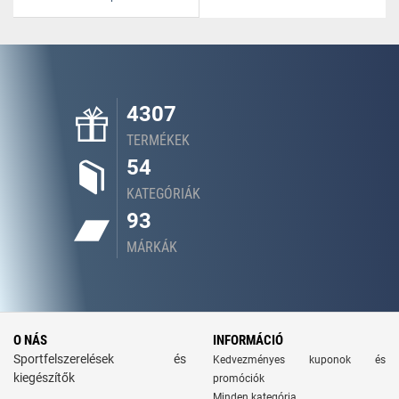
4307
TERMÉKEK
54
KATEGÓRIÁK
93
MÁRKÁK
O NÁS
INFORMÁCIÓ
Sportfelszerelések és
Kedvezményes kuponok és
kiegészítők
promóciók
Minden kategória