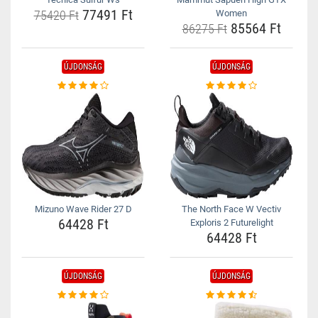
77491 Ft
75420 Ft
Women
85564 Ft
86275 Ft
ÚJDONSÁG
ÚJDONSÁG
Mizuno Wave Rider 27 D
The North Face W Vectiv
64428 Ft
Exploris 2 Futurelight
64428 Ft
ÚJDONSÁG
ÚJDONSÁG