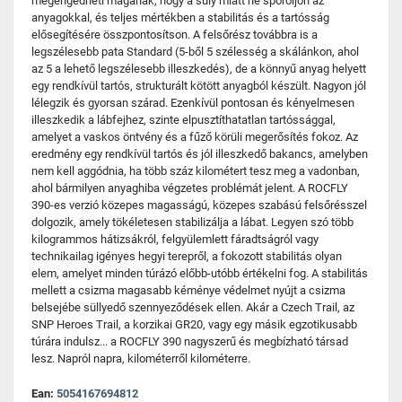
megengedheti magának, hogy a súly miatt ne spóroljon az
anyagokkal, és teljes mértékben a stabilitás és a tartósság
elősegítésére összpontosítson. A felsőrész továbbra is a
legszélesebb pata Standard (5-ből 5 szélesség a skálánkon, ahol
az 5 a lehető legszélesebb illeszkedés), de a könnyű anyag helyett
egy rendkívül tartós, strukturált kötött anyagból készült. Nagyon jól
lélegzik és gyorsan szárad. Ezenkívül pontosan és kényelmesen
illeszkedik a lábfejhez, szinte elpusztíthatatlan tartóssággal,
amelyet a vaskos öntvény és a fűző körüli megerősítés fokoz. Az
eredmény egy rendkívül tartós és jól illeszkedő bakancs, amelyben
nem kell aggódnia, ha több száz kilométert tesz meg a vadonban,
ahol bármilyen anyaghiba végzetes problémát jelent. A ROCFLY
390-es verzió közepes magasságú, közepes szabású felsőrésszel
dolgozik, amely tökéletesen stabilizálja a lábat. Legyen szó több
kilogrammos hátizsákról, felgyülemlett fáradtságról vagy
technikailag igényes hegyi terepről, a fokozott stabilitás olyan
elem, amelyet minden túrázó előbb-utóbb értékelni fog. A stabilitás
mellett a csizma magasabb kéménye védelmet nyújt a csizma
belsejébe süllyedő szennyeződések ellen. Akár a Czech Trail, az
SNP Heroes Trail, a korzikai GR20, vagy egy másik egzotikusabb
túrára indulsz... a ROCFLY 390 nagyszerű és megbízható társad
lesz. Napról napra, kilométerről kilométerre.
Ean:
5054167694812