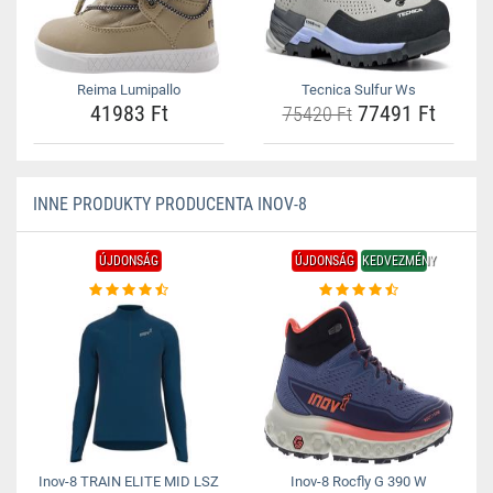
Reima Lumipallo
Tecnica Sulfur Ws
41983 Ft
77491 Ft
75420 Ft
INNE PRODUKTY PRODUCENTA INOV-8
ÚJDONSÁG
ÚJDONSÁG
KEDVEZMÉNY
Inov-8 TRAIN ELITE MID LSZ
Inov-8 Rocfly G 390 W