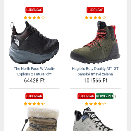
ÚJDONSÁG
ÚJDONSÁG
The North Face W Vectiv
Haglöfs Boty Duality AT1 GT
Exploris 2 Futurelight
pánské tmavě zelená
64428 Ft
101566 Ft
ÚJDONSÁG
ÚJDONSÁG
KEDVEZMÉNY