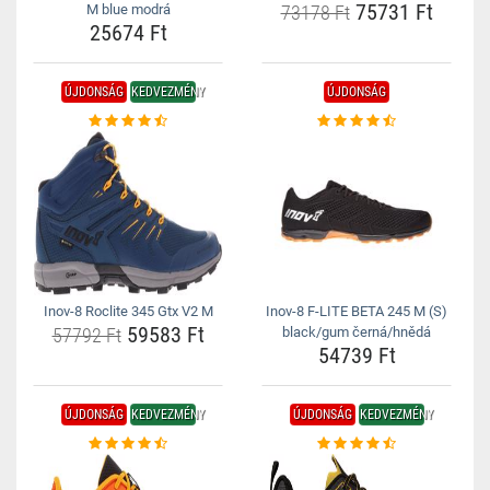
75731 Ft
M blue modrá
73178 Ft
25674 Ft
ÚJDONSÁG
KEDVEZMÉNY
ÚJDONSÁG
Inov-8 Roclite 345 Gtx V2 M
Inov-8 F-LITE BETA 245 M (S)
59583 Ft
57792 Ft
black/gum černá/hnědá
54739 Ft
ÚJDONSÁG
KEDVEZMÉNY
ÚJDONSÁG
KEDVEZMÉNY