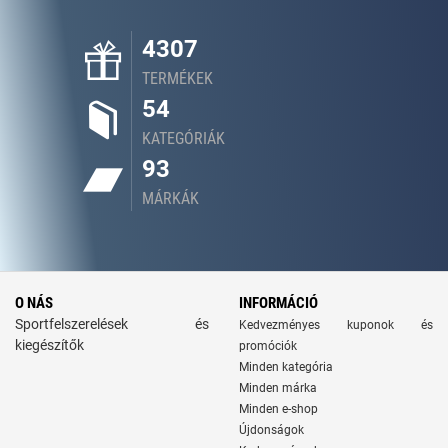
4307
TERMÉKEK
54
KATEGÓRIÁK
93
MÁRKÁK
O NÁS
INFORMÁCIÓ
Sportfelszerelések és
Kedvezményes kuponok és
kiegészítők
promóciók
Minden kategória
Minden márka
Minden e-shop
Újdonságok