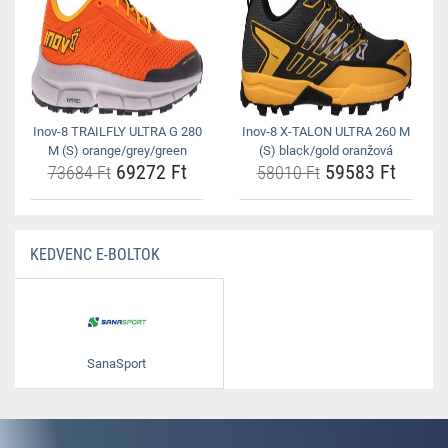
Inov-8 TRAILFLY ULTRA G 280
Inov-8 X-TALON ULTRA 260 M
M (S) orange/grey/green
(S) black/gold oranžová
69272 Ft
59583 Ft
73684 Ft
58010 Ft
KEDVENC E-BOLTOK
SanaSport