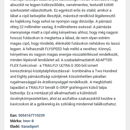
abszolút ne legyen kidörzsölődés, varratmentes, texturált kötött
szerkezetet választottunk. Ez egyrészt erős és stabil, amikor a
lábat a cipő belsejébe illesztjük, másrészt rendkívül légáteresztő
és hajlékony, hogy sehol ne nyomjon vagy dörzsölje. A párnázó
réteg 22 milliméter vastag, 8 milliméteres eséssel. A párnázás
mennyisége miatt a cipő elég kényelmes ahhoz, hogy még nagyon
hosszú futásokon is megtartsa a lábad, de nem olyan extrém
magas cipő, hogy rövidebb, élénkebb futásokon nehézkes és lassú
legyen. A felhasznált FLYSPEED hab méltó a nevéhez. Könnyű,
kényelmes és nagyon magas energia-visszatérítéssel rendelkezik,
minden lépésnél lendületet ad. A szabadalmaztatott ADAPTER-
FLEX funkcióval - a TRAILFLY ULTRA G 300-ból ismert
keresztirányú középtalpfelosztással - kombinálva a Two Hundred
and Eighty párnázottsági szintjének köszönhetően páratlan
rugalmassággal és érzékenységgel rendelkezik. A megbízható
tapadást a TRAILFLY bevált G-GRIP graféngumi külső talpa
biztosítja. Ez a mintázat jól alkalmazható a különböző
ösvénykörnyezetekben, ahol az aszfaltos szakaszoktól kezdve a
kavicsokon át a gyökerekig és sziklákig mindennel találkozhatsz.
Ean:
5054167710239
Márka:
Inov-8
Eladó:
SanaSport