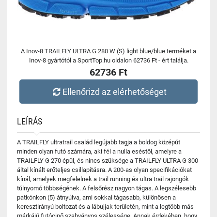
A Inov-8 TRAILFLY ULTRA G 280 W (S) light blue/blue terméket a
Inov-8 gyártótól a SportTop.hu oldalon 62736 Ft - ért találja.
62736 Ft
Ellenőrizd az elérhetőséget
LEÍRÁS
A TRAILFLY ultratrail család legújabb tagja a boldog középút
minden olyan futó számára, aki fél a nulla eséstől, amelyre a
TRAILFLY G 270 épül, és nincs szüksége a TRAILFLY ULTRA G 300
által kínált erőteljes csillapításra. A 200-as olyan specifikációkat
kínál, amelyek megfelelnek a trail running és ultra trail rajongók
túlnyomó többségének. A felsőrész nagyon tágas. A legszélesebb
patkónkon (5) átnyúlva, ami sokkal tágasabb, különösen a
keresztirányú boltozat és a lábujjak területén, mint a legtöbb más
márkájú futócipő szabványos szélessége. Annak érdekében, hogy