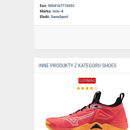
Ean:
5054167710253
Márka:
Inov-8
Eladó:
SanaSport
INNE PRODUKTY Z KATEGORII SHOES
ÚJDONSÁG