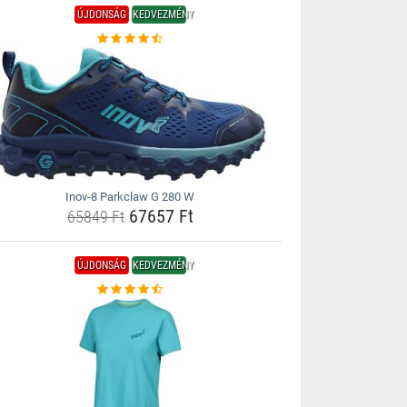
ÚJDONSÁG
KEDVEZMÉNY
Inov-8 Parkclaw G 280 W
67657 Ft
65849 Ft
ÚJDONSÁG
KEDVEZMÉNY