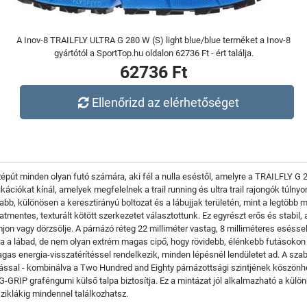
A Inov-8 TRAILFLY ULTRA G 280 W (S) light blue/blue terméket a Inov-8
gyártótól a SportTop.hu oldalon 62736 Ft - ért találja.
62736 Ft
Ellenőrizd az elérhetőséget
özépút minden olyan futó számára, aki fél a nulla eséstől, amelyre a TRAILFLY 
cifikációkat kínál, amelyek megfelelnek a trail running és ultra trail rajongók tú
abb, különösen a keresztirányú boltozat és a lábujjak területén, mint a legtöb
mentes, texturált kötött szerkezetet választottunk. Ez egyrészt erős és stabil, 
mjon vagy dörzsölje. A párnázó réteg 22 milliméter vastag, 8 milliméteres esés
 a lábad, de nem olyan extrém magas cipő, hogy rövidebb, élénkebb futásokon
as energia-visszatérítéssel rendelkezik, minden lépésnél lendületet ad. A sz
tással - kombinálva a Two Hundred and Eighty párnázottsági szintjének köszön
G-GRIP graféngumi külső talpa biztosítja. Ez a mintázat jól alkalmazható a kül
ziklákig mindennel találkozhatsz.