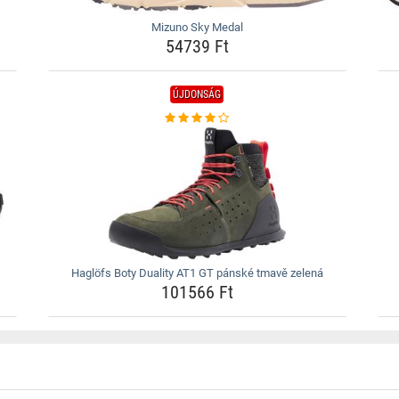
Mizuno Sky Medal
54739 Ft
ÚJDONSÁG
Haglöfs Boty Duality AT1 GT pánské tmavě zelená
101566 Ft