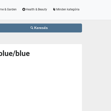
me & Garden
Health & Beauty
Minden kategória
Keresés
blue/blue