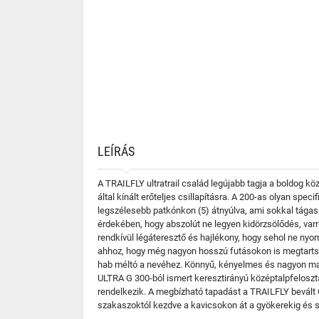
LEÍRÁS
A TRAILFLY ultratrail család legújabb tagja a boldog k
által kínált erőteljes csillapításra. A 200-as olyan spe
legszélesebb patkónkon (5) átnyúlva, ami sokkal tágas
érdekében, hogy abszolút ne legyen kidörzsölődés, varrat
rendkívül légáteresztő és hajlékony, hogy sehol ne nyo
ahhoz, hogy még nagyon hosszú futásokon is megtartsa
hab méltó a nevéhez. Könnyű, kényelmes és nagyon mag
ULTRA G 300-ból ismert keresztirányú középtalpfelosz
rendelkezik. A megbízható tapadást a TRAILFLY bevált 
szakaszoktól kezdve a kavicsokon át a gyökerekig és s