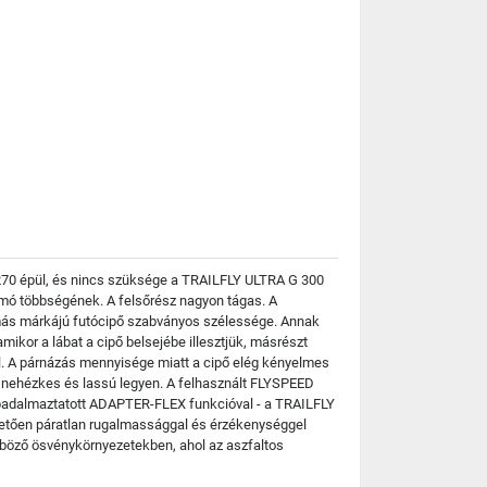
G 270 épül, és nincs szüksége a TRAILFLY ULTRA G 300
lnyomó többségének. A felsőrész nagyon tágas. A
b más márkájú futócipő szabványos szélessége. Annak
amikor a lábat a cipő belsejébe illesztjük, másrészt
sel. A párnázás mennyisége miatt a cipő elég kényelmes
 nehézkes és lassú legyen. A felhasznált FLYSPEED
abadalmaztatott ADAPTER-FLEX funkcióval - a TRAILFLY
hetően páratlan rugalmassággal és érzékenységgel
önböző ösvénykörnyezetekben, ahol az aszfaltos