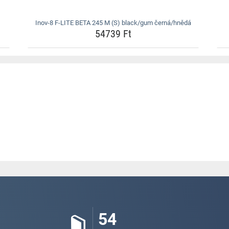
Inov-8 F-LITE BETA 245 M (S) black/gum černá/hnědá
54739 Ft
54