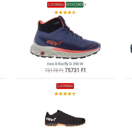
ÚJDONSÁG
KEDVEZMÉNY
Inov-8 Rocfly G 390 W
75731 Ft
73178 Ft
ÚJDONSÁG