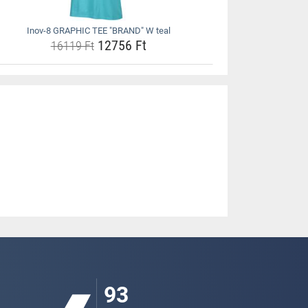
Inov-8 GRAPHIC TEE "BRAND" W teal
12756 Ft
16119 Ft
93