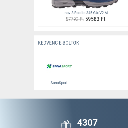
Inov-8 Roclite 345 Gtx V2 M
59583 Ft
57792 Ft
KEDVENC E-BOLTOK
SanaSport
4307