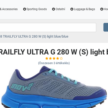
& Accessories
Sporting Goods
Ostatní
Luggage & Bags
Ho
-8 TRAILFLY ULTRA G 280 W (S) light blue/blue
RAILFLY ULTRA G 280 W (S) light 
(Összesen
3
értékelés)