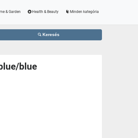
me & Garden
Health & Beauty
Minden kategória
Keresés
blue/blue