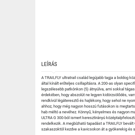
LEÍRÁS
A TRAILFLY ultratrail család legújabb tagja a boldog k
által kínált erőteljes csillapításra. A 200-as olyan spe
legszélesebb patkónkon (5) átnyúlva, ami sokkal tágas
érdekében, hogy abszolút ne legyen kidörzsölődés, varrat
rendkívül légáteresztő és hajlékony, hogy sehol ne nyo
ahhoz, hogy még nagyon hosszú futásokon is megtartsa
hab méltó a nevéhez. Könnyű, kényelmes és nagyon mag
ULTRA G 300-ból ismert keresztirányú középtalpfelosz
rendelkezik. A megbízható tapadást a TRAILFLY bevált 
szakaszoktól kezdve a kavicsokon át a gyökerekig és s