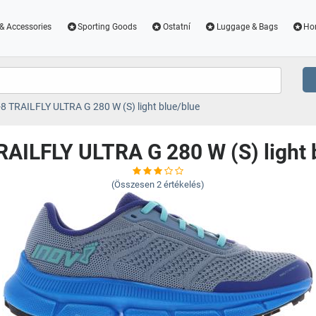
& Accessories
Sporting Goods
Ostatní
Luggage & Bags
Ho
-8 TRAILFLY ULTRA G 280 W (S) light blue/blue
RAILFLY ULTRA G 280 W (S) light 
(Összesen
2
értékelés)