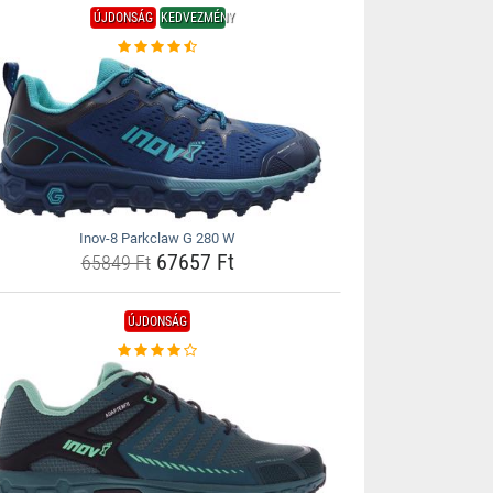
ÚJDONSÁG
KEDVEZMÉNY
Inov-8 Parkclaw G 280 W
67657 Ft
65849 Ft
ÚJDONSÁG