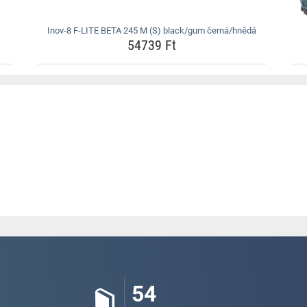
Inov-8 F-LITE BETA 245 M (S) black/gum černá/hnědá
54739 Ft
54