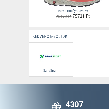
Inov-8 Rocfly G 390 W
75731 Ft
73178 Ft
KEDVENC E-BOLTOK
SanaSport
4307