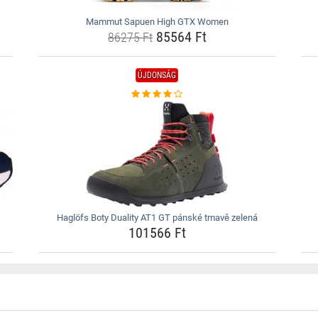
Mammut Sapuen High GTX Women
85564 Ft
86275 Ft
ÚJDONSÁG
Haglöfs Boty Duality AT1 GT pánské tmavě zelená
101566 Ft