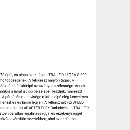
G 270 épül, és nincs szüksége a TRAILFLY ULTRA G 300
lnyomó többségének. A felsőrész nagyon tágas. A
b más márkájú futócipő szabványos szélessége. Annak
amikor a lábat a cipő belsejébe illesztjük, másrészt
sel. A párnázás mennyisége miatt a cipő elég kényelmes
 nehézkes és lassú legyen. A felhasznált FLYSPEED
abadalmaztatott ADAPTER-FLEX funkcióval - a TRAILFLY
hetően páratlan rugalmassággal és érzékenységgel
önböző ösvénykörnyezetekben, ahol az aszfaltos