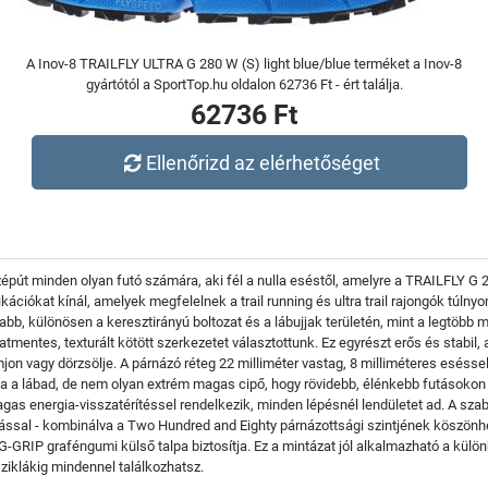
A Inov-8 TRAILFLY ULTRA G 280 W (S) light blue/blue terméket a Inov-8
gyártótól a SportTop.hu oldalon 62736 Ft - ért találja.
62736 Ft
Ellenőrizd az elérhetőséget
özépút minden olyan futó számára, aki fél a nulla eséstől, amelyre a TRAILFLY 
cifikációkat kínál, amelyek megfelelnek a trail running és ultra trail rajongók tú
abb, különösen a keresztirányú boltozat és a lábujjak területén, mint a legtöb
mentes, texturált kötött szerkezetet választottunk. Ez egyrészt erős és stabil, 
mjon vagy dörzsölje. A párnázó réteg 22 milliméter vastag, 8 milliméteres esés
 a lábad, de nem olyan extrém magas cipő, hogy rövidebb, élénkebb futásokon
as energia-visszatérítéssel rendelkezik, minden lépésnél lendületet ad. A sz
tással - kombinálva a Two Hundred and Eighty párnázottsági szintjének köszön
G-GRIP graféngumi külső talpa biztosítja. Ez a mintázat jól alkalmazható a kül
ziklákig mindennel találkozhatsz.