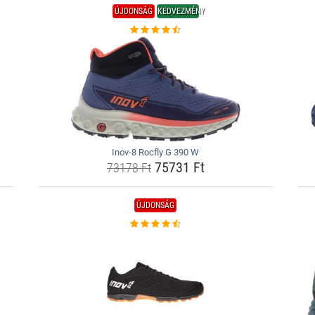
ÚJDONSÁG
KEDVEZMÉNY
Inov-8 Rocfly G 390 W
75731 Ft
73178 Ft
ÚJDONSÁG