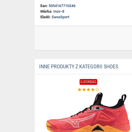
Ean:
5054167710246
Márka:
Inov-8
Eladó:
SanaSport
INNE PRODUKTY Z KATEGORII SHOES
ÚJDONSÁG