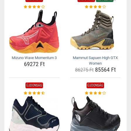
Mizuno Wave Momentum 3
Mammut Sapuen High GTX
69272 Ft
Women
85564 Ft
86275 Ft
ÚJDONSÁG
ÚJDONSÁG