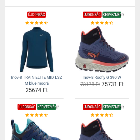
ÚJDONSÁG
ÚJDONSÁG
KEDVEZMÉNY
Inov-8 TRAIN ELITE MID LSZ
Inov-8 Rocfly G 390 W
75731 Ft
M blue modrá
73178 Ft
25674 Ft
ÚJDONSÁG
KEDVEZMÉNY
ÚJDONSÁG
KEDVEZMÉNY