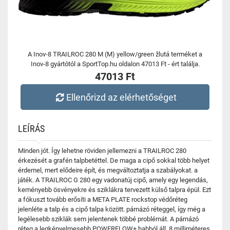
A Inov-8 TRAILROC 280 M (M) yellow/green žlutá terméket a
Inov-8 gyártótól a SportTop.hu oldalon 47013 Ft - ért találja.
47013 Ft
Ellenőrizd az elérhetőséget
LEÍRÁS
Minden jót. Így lehetne röviden jellemezni a TRAILROC 280
érkezését a grafén talpbetéttel. De maga a cipő sokkal több helyet
érdemel, mert elődeire épít, és megváltoztatja a szabályokat. a
játék. A TRAILROC G 280 egy vadonatúj cipő, amely egy legendás,
keményebb ösvényekre és sziklákra tervezett külső talpra épül. Ezt
a fókuszt tovább erősíti a META PLATE rockstop védőréteg
jelenléte a talp és a cipő talpa között. párnázó réteggel, így még a
legélesebb sziklák sem jelentenek többé problémát. A párnázó
réteg a legkényelmesebb POWERFLOW+ habból áll, 8 milliméteres