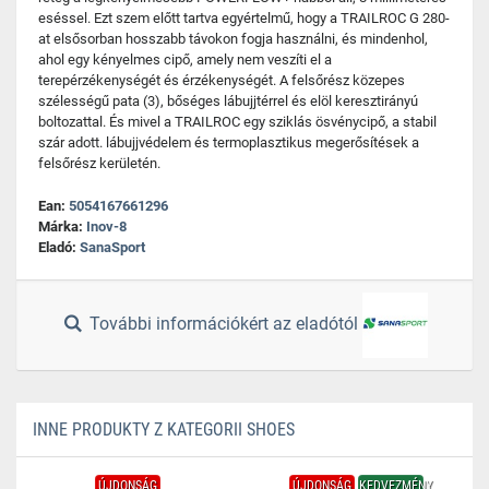
eséssel. Ezt szem előtt tartva egyértelmű, hogy a TRAILROC G 280-
at elsősorban hosszabb távokon fogja használni, és mindenhol,
ahol egy kényelmes cipő, amely nem veszíti el a
terepérzékenységét és érzékenységét. A felsőrész közepes
szélességű pata (3), bőséges lábujjtérrel és elöl keresztirányú
boltozattal. És mivel a TRAILROC egy sziklás ösvénycipő, a stabil
szár adott. lábujjvédelem és termoplasztikus megerősítések a
felsőrész kerületén.
Ean:
5054167661296
Márka:
Inov-8
Eladó:
SanaSport
További információkért az eladótól
INNE PRODUKTY Z KATEGORII SHOES
ÚJDONSÁG
ÚJDONSÁG
KEDVEZMÉNY