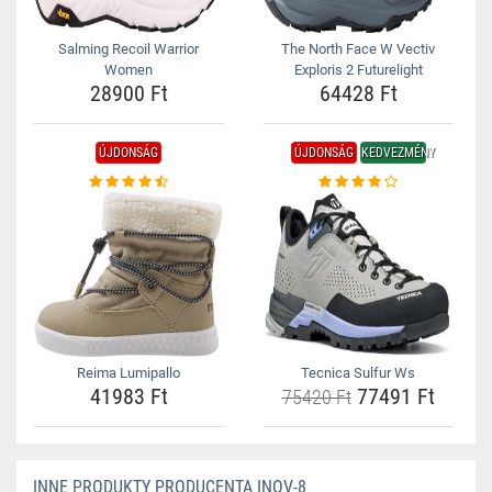
Salming Recoil Warrior
The North Face W Vectiv
Women
Exploris 2 Futurelight
28900 Ft
64428 Ft
ÚJDONSÁG
ÚJDONSÁG
KEDVEZMÉNY
Reima Lumipallo
Tecnica Sulfur Ws
41983 Ft
77491 Ft
75420 Ft
INNE PRODUKTY PRODUCENTA INOV-8