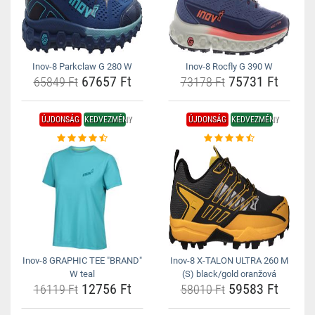
Inov-8 Parkclaw G 280 W
Inov-8 Rocfly G 390 W
67657 Ft
75731 Ft
65849 Ft
73178 Ft
ÚJDONSÁG
KEDVEZMÉNY
ÚJDONSÁG
KEDVEZMÉNY
Inov-8 GRAPHIC TEE "BRAND"
Inov-8 X-TALON ULTRA 260 M
W teal
(S) black/gold oranžová
12756 Ft
59583 Ft
16119 Ft
58010 Ft