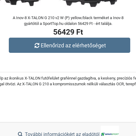
A Inov-8 X-TALON G 210 v2 W (P) yellow/black terméket a Inov-8
gyártótól a SportTop.hu oldalon 56429 Ft - ért találja.
56429 Ft
Ellenőrizd az elérhetőséget
talp az ikonikus X-TALON futófelület grafénnel gazdagítva, a keskeny, precíziós 
gal ötvözi. Az X-TALON G 210 a kompromisszumok nélküli választás OCR, terepfu
További információkért az eladótól