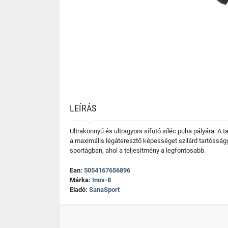
LEÍRÁS
Ultrakönnyű és ultragyors sífutó síléc puha pályára. A 
a maximális légáteresztő képességet szilárd tartósság
sportágban, ahol a teljesítmény a legfontosabb.
Ean:
5054167656896
Márka:
Inov-8
Eladó:
SanaSport