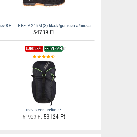
nov-8 F-LITE BETA 245 M (S) black/gum černá/hnědá
54739 Ft
ÚJDONSÁG
KEDVEZMÉNY
Inov-8 Venturelite 25
53124 Ft
61923 Ft