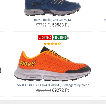
Inov-8 Roclite 345 Gtx V2 M
I
59583 Ft
57792 Ft
ÚJDONSÁG
KEDVEZMÉNY
Inov-8 TRAILFLY ULTRA G 280 M (S) orange/grey/green
69272 Ft
73684 Ft