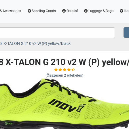
& Accessories
Sporting Goods
Ostatní
Luggage & Bags
Ho
-8 X-TALON G 210 v2 W (P) yellow/black
8 X-TALON G 210 v2 W (P) yellow
(Összesen
2
értékelés)