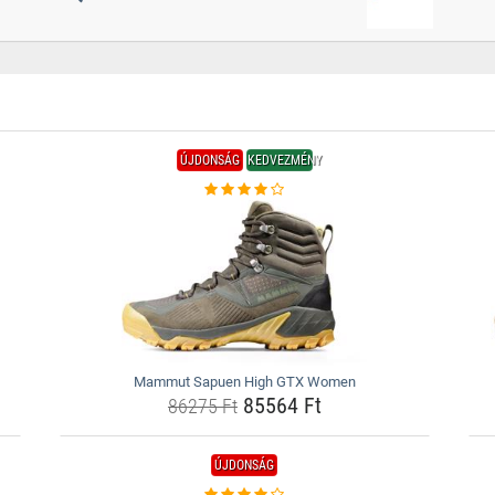
ÚJDONSÁG
KEDVEZMÉNY
Mammut Sapuen High GTX Women
85564 Ft
86275 Ft
ÚJDONSÁG