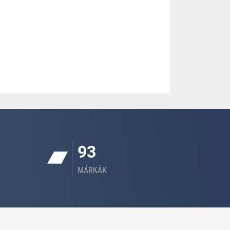
93
MÁRKÁK