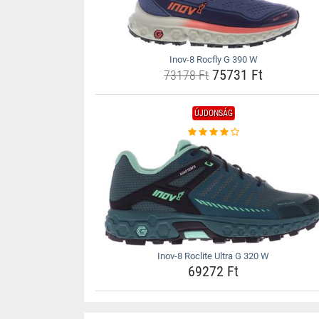
Inov-8 Rocfly G 390 W
75731 Ft
73178 Ft
ÚJDONSÁG
Inov-8 Roclite Ultra G 320 W
69272 Ft