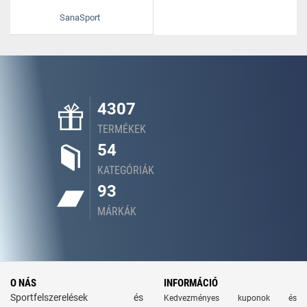
SanaSport
4307
TERMÉKEK
54
KATEGÓRIÁK
93
MÁRKÁK
O NÁS
INFORMÁCIÓ
Sportfelszerelések és
Kedvezményes kuponok és