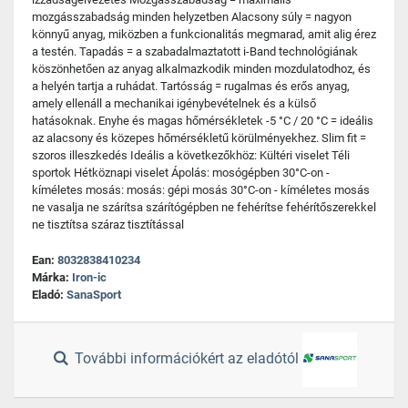
mozgásszabadság minden helyzetben Alacsony súly = nagyon
könnyű anyag, miközben a funkcionalitás megmarad, amit alig érez
a testén. Tapadás = a szabadalmaztatott i-Band technológiának
köszönhetően az anyag alkalmazkodik minden mozdulatodhoz, és
a helyén tartja a ruhádat. Tartósság = rugalmas és erős anyag,
amely ellenáll a mechanikai igénybevételnek és a külső
hatásoknak. Enyhe és magas hőmérsékletek -5 °C / 20 °C = ideális
az alacsony és közepes hőmérsékletű körülményekhez. Slim fit =
szoros illeszkedés Ideális a következőkhöz: Kültéri viselet Téli
sportok Hétköznapi viselet Ápolás: mosógépben 30°C-on -
kíméletes mosás: mosás: gépi mosás 30°C-on - kíméletes mosás
ne vasalja ne szárítsa szárítógépben ne fehérítse fehérítőszerekkel
ne tisztítsa száraz tisztítással
Ean:
8032838410234
Márka:
Iron-ic
Eladó:
SanaSport
További információkért az eladótól