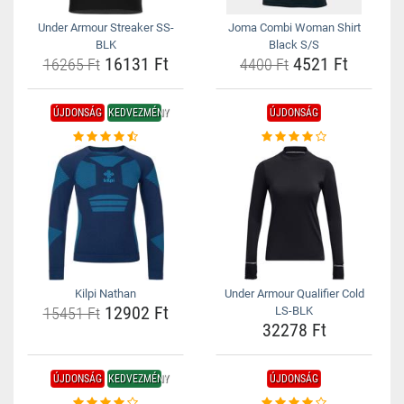
Under Armour Streaker SS-
Joma Combi Woman Shirt
BLK
Black S/S
16131 Ft
4521 Ft
16265 Ft
4400 Ft
ÚJDONSÁG
KEDVEZMÉNY
ÚJDONSÁG
Kilpi Nathan
Under Armour Qualifier Cold
12902 Ft
15451 Ft
LS-BLK
32278 Ft
ÚJDONSÁG
KEDVEZMÉNY
ÚJDONSÁG