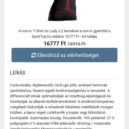
A Iron-ic T-Shirt Ss Lady 3.2 terméket a Iron-ic gyártótól a
SportTop.hu oldalon 16777 Ft - ért találja.
16777 Ft
16916 Ft
Ellenőrizd az elérhetőséget
LEÍRÁS
Funkcionális, légáteresztő, rövid ujjú póló, amelyet nemcsak
sportoláshoz, hanem egyéb tevékenységekhez is terveztek. A
differenciált zónák optimalizálják az izzadtság elpárolgását és
fenntartják az állandó testhőmérsékletet. A rendkívül kényelmes
szegélyek biztosítják a ruhadarab tökéletes stabilitását mozgás
közben, a lapos végek csökkentik a kopás vagy bőrirritáció
kockázatát. Származási ország. Összetevők: 70% poliamid. 27 %
polipropilén 3 % elasztán Főbb jellemzők: Wicking = maximális
izzadságelvezetés Mozgásszabadság = maximális