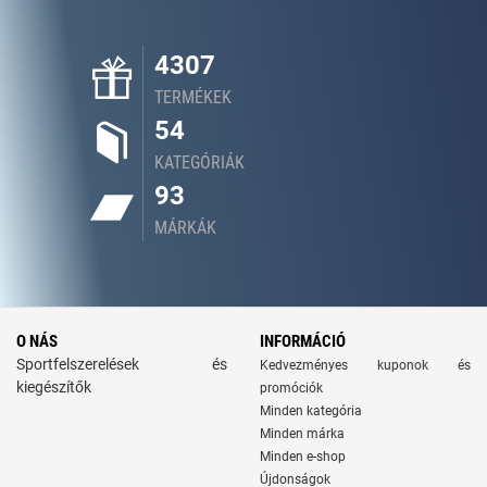
4307
TERMÉKEK
54
KATEGÓRIÁK
93
MÁRKÁK
O NÁS
INFORMÁCIÓ
Sportfelszerelések és
Kedvezményes kuponok és
kiegészítők
promóciók
Minden kategória
Minden márka
Minden e-shop
Újdonságok