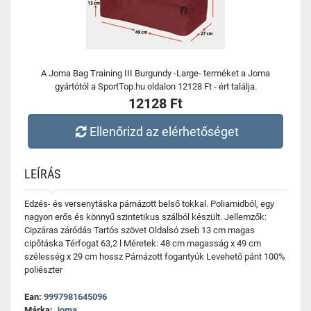
A Joma Bag Training III Burgundy -Large- terméket a Joma
gyártótól a SportTop.hu oldalon 12128 Ft - ért találja.
12128 Ft
Ellenőrizd az elérhetőséget
LEÍRÁS
Edzés- és versenytáska párnázott belső tokkal. Poliamidból, egy
nagyon erős és könnyű szintetikus szálból készült. Jellemzők:
Cipzáras záródás Tartós szövet Oldalsó zseb 13 cm magas
cipőtáska Térfogat 63,2 l Méretek: 48 cm magasság x 49 cm
szélesség x 29 cm hossz Párnázott fogantyúk Levehető pánt 100%
poliészter
Ean:
9997981645096
Márka:
Joma