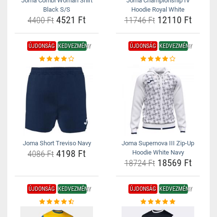
Joma Combi Woman Shirt
Joma Championship IV
Black S/S
Hoodie Royal White
4521 Ft
12110 Ft
4400 Ft
11746 Ft
ÚJDONSÁG
KEDVEZMÉNY
ÚJDONSÁG
KEDVEZMÉNY
Joma Short Treviso Navy
Joma Supernova III Zip-Up
4198 Ft
4086 Ft
Hoodie White Navy
18569 Ft
18724 Ft
ÚJDONSÁG
KEDVEZMÉNY
ÚJDONSÁG
KEDVEZMÉNY