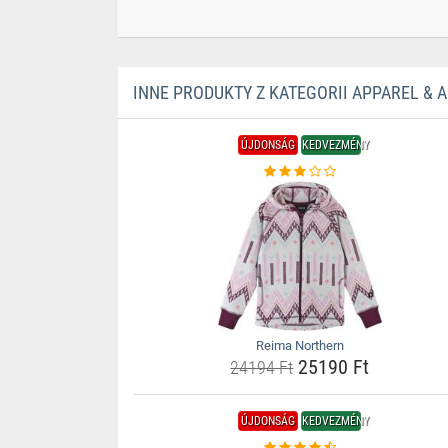
INNE PRODUKTY Z KATEGORII APPAREL & 
ÚJDONSÁG
KEDVEZMÉNY
Reima Northern
25190 Ft
24194 Ft
ÚJDONSÁG
KEDVEZMÉNY