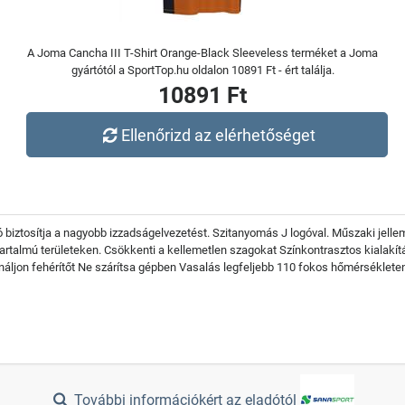
A Joma Cancha III T-Shirt Orange-Black Sleeveless terméket a Joma
gyártótól a SportTop.hu oldalon 10891 Ft - ért találja.
10891 Ft
Ellenőrizd az elérhetőséget
áló biztosítja a nagyobb izzadságelvezetést. Szitanyomás J logóval. Műszaki jel
artalmú területeken. Csökkenti a kellemetlen szagokat Színkontrasztos kiala
áljon fehérítőt Ne szárítsa gépben Vasalás legfeljebb 110 fokos hőmérséklete
További információkért az eladótól