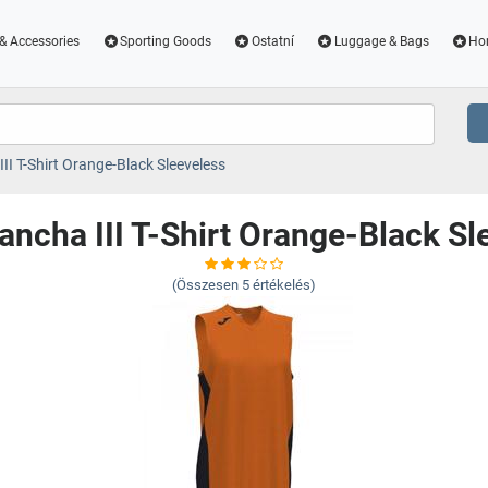
& Accessories
Sporting Goods
Ostatní
Luggage & Bags
Ho
I T-Shirt Orange-Black Sleeveless
ncha III T-Shirt Orange-Black Sl
(Összesen
5
értékelés)