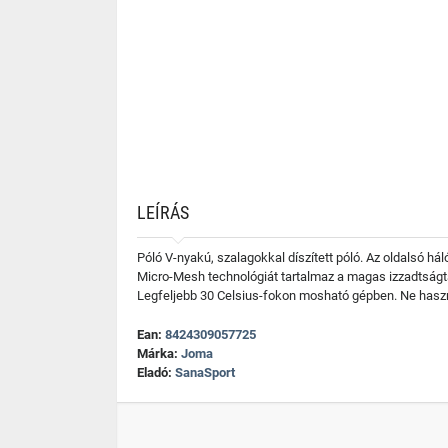
LEÍRÁS
Póló V-nyakú, szalagokkal díszített póló. Az oldalsó h
Micro-Mesh technológiát tartalmaz a magas izzadtságt
Legfeljebb 30 Celsius-fokon mosható gépben. Ne haszn
Ean:
8424309057725
Márka:
Joma
Eladó:
SanaSport