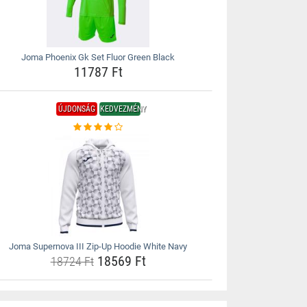
Joma Phoenix Gk Set Fluor Green Black
11787 Ft
ÚJDONSÁG
KEDVEZMÉNY
Joma Supernova III Zip-Up Hoodie White Navy
18569 Ft
18724 Ft