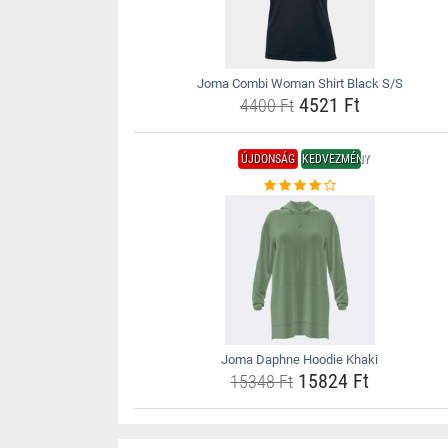
Joma Combi Woman Shirt Black S/S
4521 Ft
4400 Ft
ÚJDONSÁG
KEDVEZMÉNY
Joma Daphne Hoodie Khaki
15824 Ft
15348 Ft