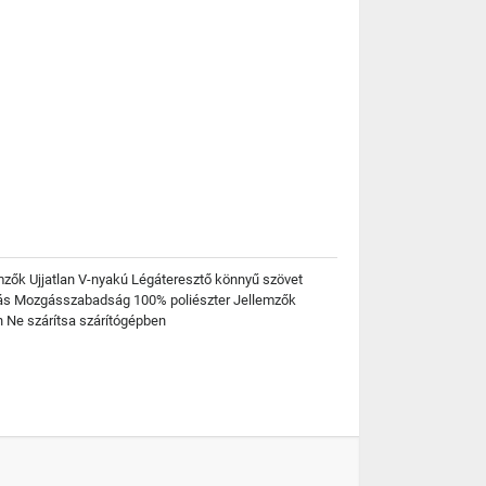
lemzők Ujjatlan V-nyakú Légáteresztő könnyű szövet
kítás Mozgásszabadság 100% poliészter Jellemzők
n Ne szárítsa szárítógépben