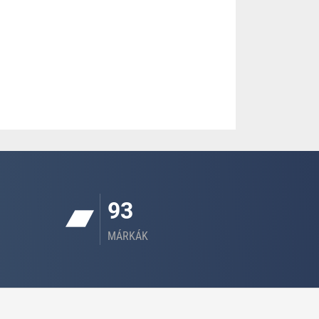
93
MÁRKÁK