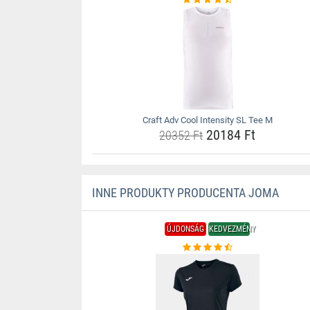
Craft Adv Cool Intensity SL Tee M
20184 Ft
20352 Ft
INNE PRODUKTY PRODUCENTA JOMA
ÚJDONSÁG
KEDVEZMÉNY