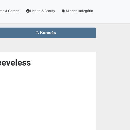
me & Garden
Health & Beauty
Minden kategória
Keresés
eeveless