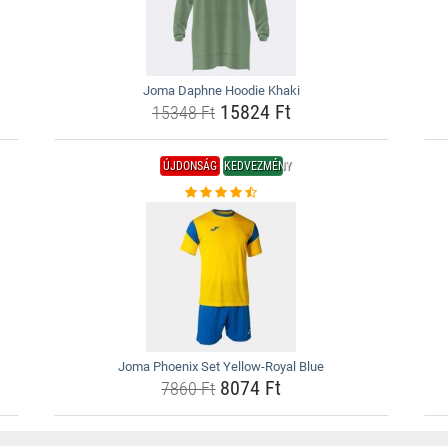
Joma Daphne Hoodie Khaki
15824 Ft
15348 Ft
ÚJDONSÁG
KEDVEZMÉNY
Joma Phoenix Set Yellow-Royal Blue
8074 Ft
7860 Ft