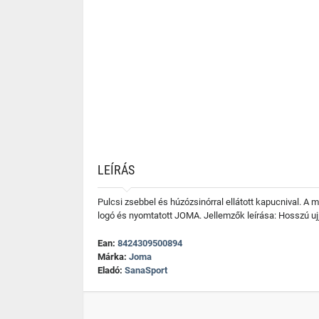
LEÍRÁS
Pulcsi zsebbel és húzózsinórral ellátott kapucnival. A
logó és nyomtatott JOMA. Jellemzők leírása: Hosszú u
Ean:
8424309500894
Márka:
Joma
Eladó:
SanaSport