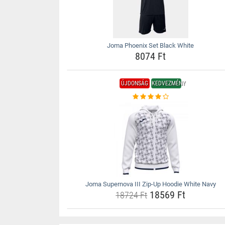
Joma Phoenix Set Black White
8074 Ft
ÚJDONSÁG
KEDVEZMÉNY
Joma Supernova III Zip-Up Hoodie White Navy
18569 Ft
18724 Ft