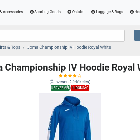
& Accessories
Sporting Goods
Ostatní
Luggage & Bags
Ho
irts & Tops
Joma Championship IV Hoodie Royal White
 Championship IV Hoodie Royal 
(Összesen
2
értékelés)
KEDVEZMÉNY
ÚJDONSÁG