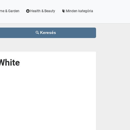
me & Garden
Health & Beauty
Minden kategória
Keresés
White