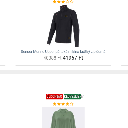
Sensor Merino Upper pánská mikina krátký zip černá
41967 Ft
40388 Ft
ÚJDONSÁG
KEDVEZMÉNY