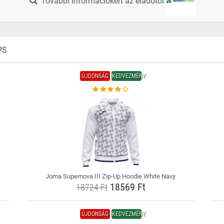
További információkért az eladótól
PS
ÚJDONSÁG
KEDVEZMÉNY
Joma Supernova III Zip-Up Hoodie White Navy
18569 Ft
18724 Ft
ÚJDONSÁG
KEDVEZMÉNY