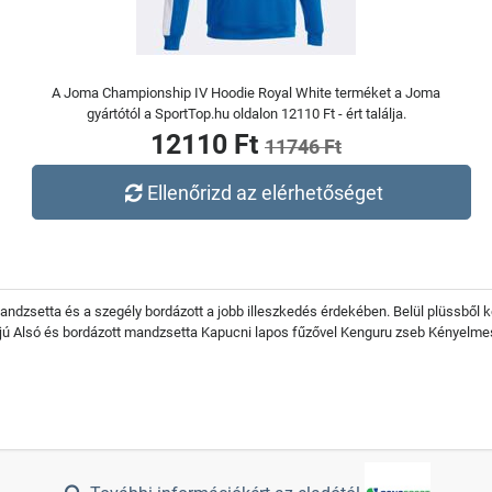
A Joma Championship IV Hoodie Royal White terméket a Joma
gyártótól a SportTop.hu oldalon 12110 Ft - ért találja.
12110 Ft
11746 Ft
Ellenőrizd az elérhetőséget
 mandzsetta és a szegély bordázott a jobb illeszkedés érdekében. Belül plüssbő
jjú Alsó és bordázott mandzsetta Kapucni lapos fűzővel Kenguru zseb Kényelm