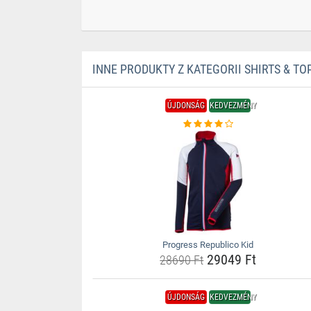
INNE PRODUKTY Z KATEGORII SHIRTS & TO
ÚJDONSÁG
KEDVEZMÉNY
Progress Republico Kid
29049 Ft
28690 Ft
ÚJDONSÁG
KEDVEZMÉNY