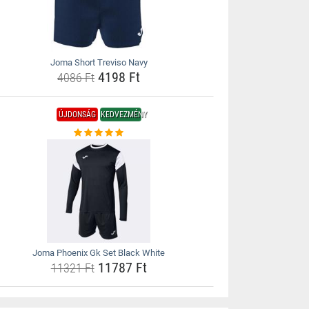
Joma Short Treviso Navy
4198 Ft
4086 Ft
ÚJDONSÁG
KEDVEZMÉNY
Joma Phoenix Gk Set Black White
11787 Ft
11321 Ft