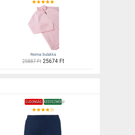
Reima Sulakka
25674 Ft
25887 Ft
ÚJDONSÁG
KEDVEZMÉNY