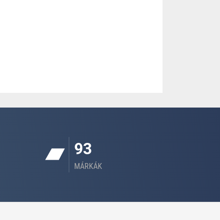
93
MÁRKÁK