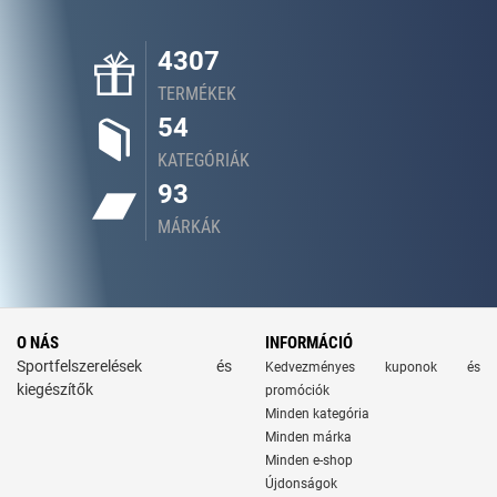
4307
TERMÉKEK
54
KATEGÓRIÁK
93
MÁRKÁK
O NÁS
INFORMÁCIÓ
Sportfelszerelések és
Kedvezményes kuponok és
kiegészítők
promóciók
Minden kategória
Minden márka
Minden e-shop
Újdonságok