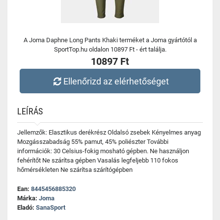
A Joma Daphne Long Pants Khaki terméket a Joma gyártótól a
SportTop.hu oldalon 10897 Ft - ért találja.
10897 Ft
Ellenőrizd az elérhetőséget
LEÍRÁS
Jellemzők: Elasztikus derékrész Oldalsó zsebek Kényelmes anyag
Mozgásszabadság 55% pamut, 45% poliészter További
információk: 30 Celsius-fokig mosható gépben. Ne használjon
fehérítőt Ne szárítsa gépben Vasalás legfeljebb 110 fokos
hőmérsékleten Ne szárítsa szárítógépben
Ean:
8445456885320
Márka:
Joma
Eladó:
SanaSport