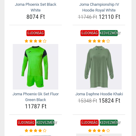
Joma Phoenix Set Black
Joma Championship IV
White
Hoodie Royal White
8074 Ft
12110 Ft
11746 Ft
ÚJDONSÁG
ÚJDONSÁG
KEDVEZMÉNY
Joma Phoenix Gk Set Fluor
Joma Daphne Hoodie Khaki
15824 Ft
Green Black
15348 Ft
11787 Ft
ÚJDONSÁG
KEDVEZMÉNY
ÚJDONSÁG
KEDVEZMÉNY