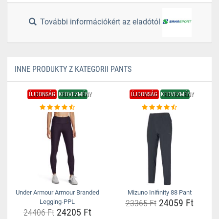
További információkért az eladótól
INNE PRODUKTY Z KATEGORII PANTS
ÚJDONSÁG
KEDVEZMÉNY
ÚJDONSÁG
KEDVEZMÉNY
Under Armour Armour Branded
Mizuno Inifinity 88 Pant
24059 Ft
Legging-PPL
23365 Ft
24205 Ft
24406 Ft