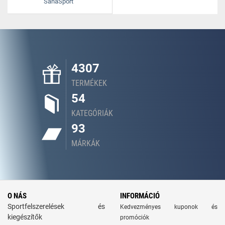
SanaSport
4307
TERMÉKEK
54
KATEGÓRIÁK
93
MÁRKÁK
O NÁS
INFORMÁCIÓ
Sportfelszerelések és
Kedvezményes kuponok és
kiegészítők
promóciók