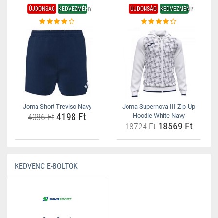
ÚJDONSÁG
KEDVEZMÉNY
ÚJDONSÁG
KEDVEZMÉNY
Joma Short Treviso Navy
Joma Supernova III Zip-Up
4198 Ft
4086 Ft
Hoodie White Navy
18569 Ft
18724 Ft
KEDVENC E-BOLTOK