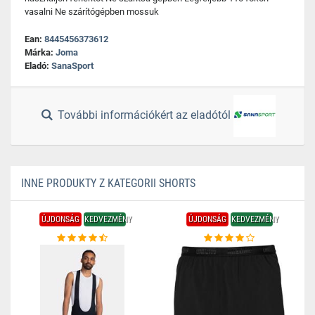
vasalni Ne szárítógépben mossuk
Ean:
8445456373612
Márka:
Joma
Eladó:
SanaSport
További információkért az eladótól
INNE PRODUKTY Z KATEGORII SHORTS
ÚJDONSÁG
KEDVEZMÉNY
ÚJDONSÁG
KEDVEZMÉNY