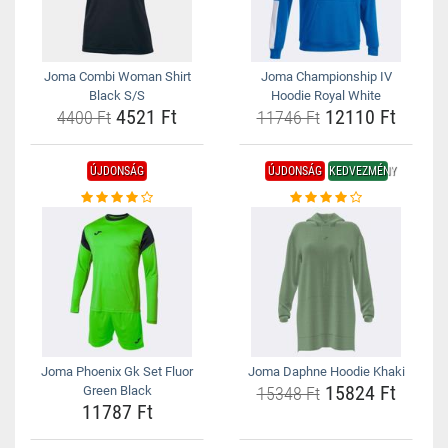
Joma Combi Woman Shirt
Joma Championship IV
Black S/S
Hoodie Royal White
4521 Ft
12110 Ft
4400 Ft
11746 Ft
ÚJDONSÁG
ÚJDONSÁG
KEDVEZMÉNY
Joma Phoenix Gk Set Fluor
Joma Daphne Hoodie Khaki
15824 Ft
Green Black
15348 Ft
11787 Ft