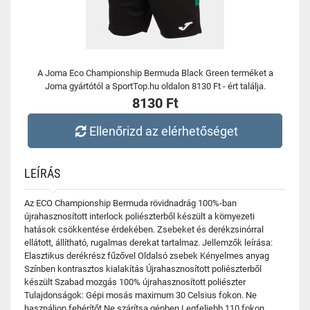
A Joma Eco Championship Bermuda Black Green terméket a
Joma gyártótól a SportTop.hu oldalon 8130 Ft - ért találja.
8130 Ft
Ellenőrizd az elérhetőséget
LEÍRÁS
Az ECO Championship Bermuda rövidnadrág 100%-ban
újrahasznosított interlock poliészterből készült a környezeti
hatások csökkentése érdekében. Zsebeket és derékzsinórral
ellátott, állítható, rugalmas derekat tartalmaz. Jellemzők leírása:
Elasztikus derékrész fűzővel Oldalsó zsebek Kényelmes anyag
Színben kontrasztos kialakítás Újrahasznosított poliészterből
készült Szabad mozgás 100% újrahasznosított poliészter
Tulajdonságok: Gépi mosás maximum 30 Celsius fokon. Ne
használjon fehérítőt Ne szárítsa gépben Legfeljebb 110 fokon