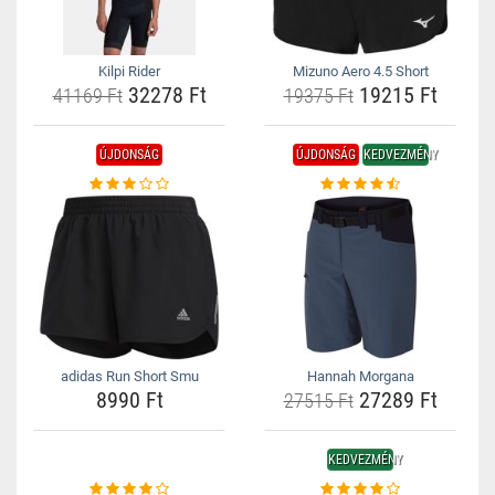
Kilpi Rider
Mizuno Aero 4.5 Short
32278 Ft
19215 Ft
41169 Ft
19375 Ft
ÚJDONSÁG
ÚJDONSÁG
KEDVEZMÉNY
adidas Run Short Smu
Hannah Morgana
8990 Ft
27289 Ft
27515 Ft
KEDVEZMÉNY