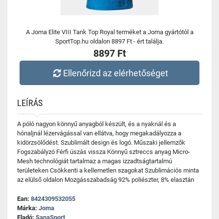
A Joma Elite VIII Tank Top Royal terméket a Joma gyártótól a
SportTop.hu oldalon 8897 Ft - ért találja.
8897 Ft
Ellenőrizd az elérhetőséget
LEÍRÁS
A póló nagyon könnyű anyagból készült, és a nyaknál és a
hónaljnál lézervágással van ellátva, hogy megakadályozza a
kidörzsölődést. Szublimált design és logó. Műszaki jellemzők
Fogszabályzó Férfi úszás vissza Könnyű sztreccs anyag Micro-
Mesh technológiát tartalmaz a magas izzadtságtartalmú
területeken Csökkenti a kellemetlen szagokat Szublimációs minta
az elülső oldalon Mozgásszabadság 92% poliészter, 8% elasztán
Ean:
8424309532055
Márka:
Joma
Eladó:
SanaSport