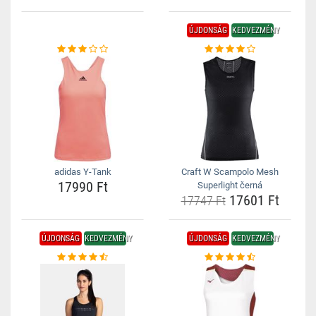
ÚJDONSÁG
KEDVEZMÉNY
adidas Y-Tank
Craft W Scampolo Mesh
17990 Ft
Superlight černá
17601 Ft
17747 Ft
ÚJDONSÁG
KEDVEZMÉNY
ÚJDONSÁG
KEDVEZMÉNY