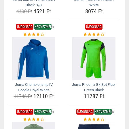
Black S/S
White
4521 Ft
8074 Ft
4400 Ft
ÚJDONSÁG
KEDVEZMÉNY
ÚJDONSÁG
Joma Championship IV
Joma Phoenix Gk Set Fluor
Hoodie Royal White
Green Black
12110 Ft
11787 Ft
11746 Ft
ÚJDONSÁG
KEDVEZMÉNY
ÚJDONSÁG
KEDVEZMÉNY