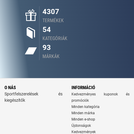
4307
TERMÉKEK
54
KATEGÓRIÁK
93
MÁRKÁK
O NÁS
INFORMÁCIÓ
Sportfelszerelések és
Kedvezményes kuponok és
kiegészítők
promóciók
Minden kategória
Minden márka
Minden e-shop
Újdonságok
Kedvezmények