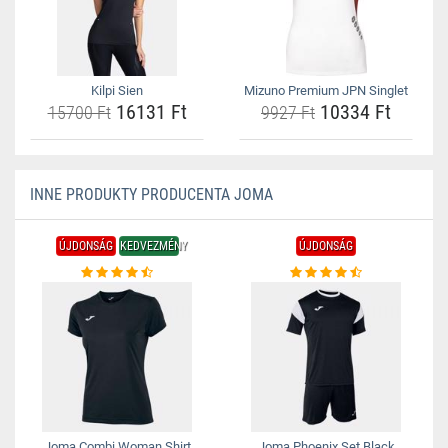
Kilpi Sien
Mizuno Premium JPN Singlet
16131 Ft
10334 Ft
15700 Ft
9927 Ft
INNE PRODUKTY PRODUCENTA JOMA
ÚJDONSÁG
KEDVEZMÉNY
ÚJDONSÁG
Joma Combi Woman Shirt
Joma Phoenix Set Black