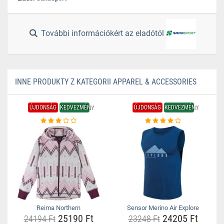
További információkért az eladótól
INNE PRODUKTY Z KATEGORII APPAREL & ACCESSORIES
ÚJDONSÁG
KEDVEZMÉNY
ÚJDONSÁG
KEDVEZMÉNY
Reima Northern
Sensor Merino Air Explore
25190 Ft
24205 Ft
24194 Ft
23248 Ft