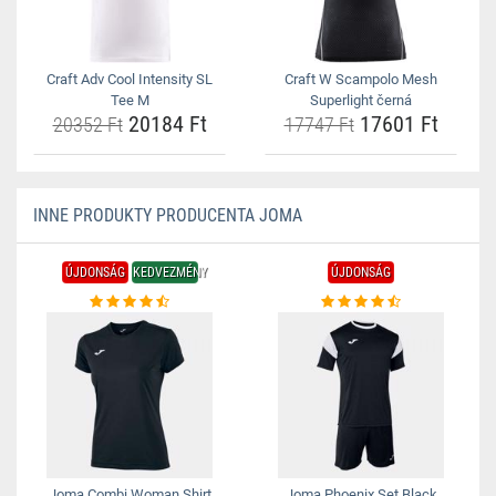
Craft Adv Cool Intensity SL
Craft W Scampolo Mesh
Tee M
Superlight černá
20184 Ft
17601 Ft
20352 Ft
17747 Ft
INNE PRODUKTY PRODUCENTA JOMA
ÚJDONSÁG
KEDVEZMÉNY
ÚJDONSÁG
Joma Combi Woman Shirt
Joma Phoenix Set Black