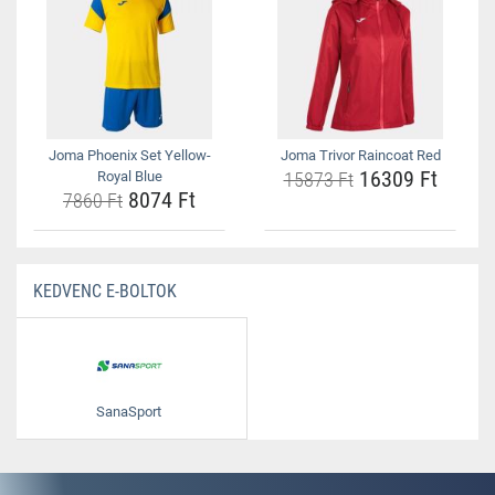
Joma Phoenix Set Yellow-
Joma Trivor Raincoat Red
16309 Ft
Royal Blue
15873 Ft
8074 Ft
7860 Ft
KEDVENC E-BOLTOK
SanaSport