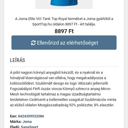
A Joma Elite VIII Tank Top Royal terméket a Joma gyártótól a
SportTop.hu oldalon 8897 Ft - ért találja.
8897 Ft
Ellenőrizd az elérhetőséget
LEÍRÁS
A póló nagyon könnyű anyagból készült, és a nyaknál és a
hónaljnál lézervágással van ellátva, hogy megakadályozza a
kidörzsölődést. Szublimált design és logó. Műszaki jellemzők
Fogszabályzó Férfi úszás vissza Könnyű sztreccs anyag Micro-
Mesh technológiát tartalmaz a magas izzadtságtartalmú
területeken Csökkenti a kellemetlen szagokat Szublimációs minta
az elülső oldalon Mozgásszabadság 92% poliészter, 8% elasztán
Ean:
8424309532086
Márka:
Joma
Eladó:
SanaSport