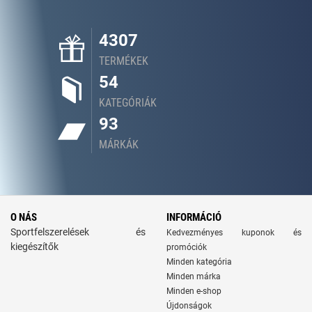
4307
TERMÉKEK
54
KATEGÓRIÁK
93
MÁRKÁK
O NÁS
INFORMÁCIÓ
Sportfelszerelések és
Kedvezményes kuponok és
kiegészítők
promóciók
Minden kategória
Minden márka
Minden e-shop
Újdonságok