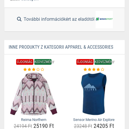
További információkért az eladótól
INNE PRODUKTY Z KATEGORII APPAREL & ACCESSORIES
ÚJDONSÁG
KEDVEZMÉNY
ÚJDONSÁG
KEDVEZMÉNY
Reima Northern
Sensor Merino Air Explore
25190 Ft
24205 Ft
24194 Ft
23248 Ft