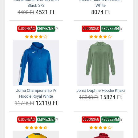
Black S/S
White
4521 Ft
8074 Ft
4400 Ft
ÚJDONSÁG
KEDVEZMÉNY
ÚJDONSÁG
KEDVEZMÉNY
Joma Championship IV
Joma Daphne Hoodie Khaki
15824 Ft
Hoodie Royal White
15348 Ft
12110 Ft
11746 Ft
ÚJDONSÁG
KEDVEZMÉNY
ÚJDONSÁG
KEDVEZMÉNY