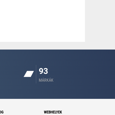
93
MÁRKÁK
OG
WEBHELYEK