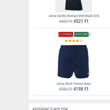
Joma Combi Woman Shirt Black S/S
4521 Ft
4400 Ft
ÚJDONSÁG
KEDVEZMÉNY
Joma Short Treviso Navy
4198 Ft
4086 Ft
KEDVENC E-BOLTOK