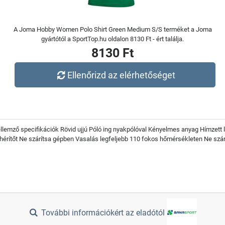
A Joma Hobby Women Polo Shirt Green Medium S/S terméket a Joma
gyártótól a SportTop.hu oldalon 8130 Ft - ért találja.
8130 Ft
Ellenőrizd az elérhetőséget
llemző specifikációk Rövid ujjú Póló ing nyakpólóval Kényelmes anyag Hímzett 
rítőt Ne szárítsa gépben Vasalás legfeljebb 110 fokos hőmérsékleten Ne szár
További információkért az eladótól