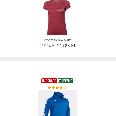
Progress Mw Nkrz
21783 Ft
21964 Ft
ÚJDONSÁG
KEDVEZMÉNY