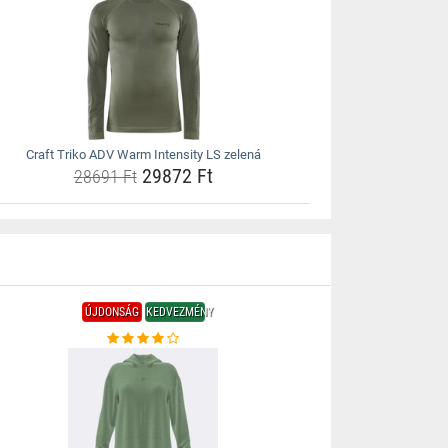
Craft Triko ADV Warm Intensity LS zelená
29872 Ft
28691 Ft
ÚJDONSÁG
KEDVEZMÉNY