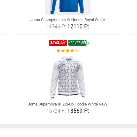
Joma Championship IV Hoodie Royal White
12110 Ft
11746 Ft
ÚJDONSÁG
KEDVEZMÉNY
Joma Supernova III Zip-Up Hoodie White Navy
18569 Ft
18724 Ft