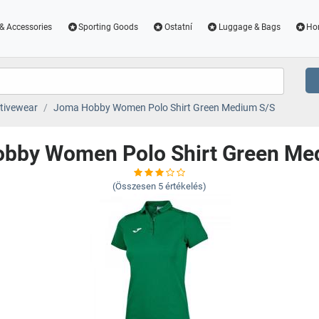
& Accessories
Sporting Goods
Ostatní
Luggage & Bags
Ho
tivewear
Joma Hobby Women Polo Shirt Green Medium S/S
bby Women Polo Shirt Green Me
(Összesen
5
értékelés)