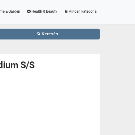
me & Garden
Health & Beauty
Minden kategória
Keresés
dium S/S