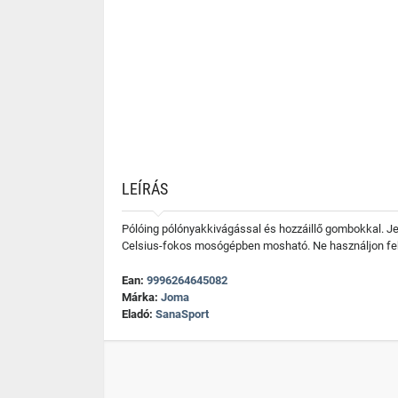
LEÍRÁS
Pólóing pólónyakkivágással és hozzáillő gombokkal. Je
Celsius-fokos mosógépben mosható. Ne használjon fehé
Ean:
9996264645082
Márka:
Joma
Eladó:
SanaSport