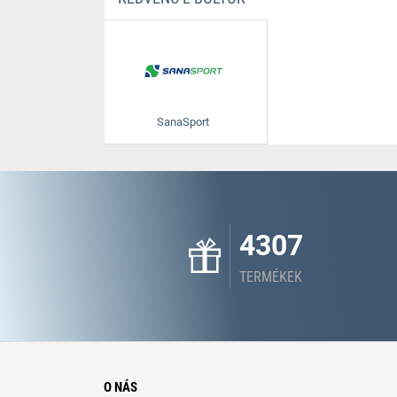
SanaSport
4307
TERMÉKEK
O NÁS