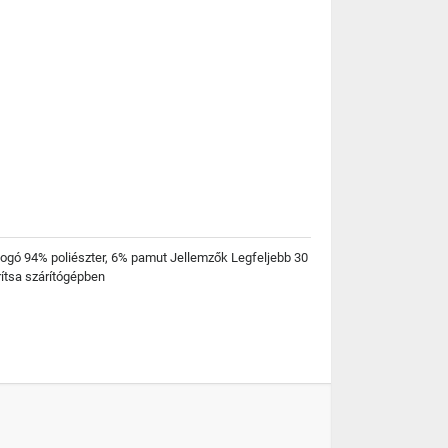
logó 94% poliészter, 6% pamut Jellemzők Legfeljebb 30
ítsa szárítógépben