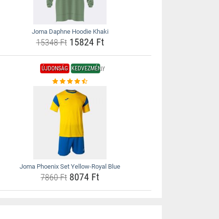
Joma Daphne Hoodie Khaki
15824 Ft
15348 Ft
ÚJDONSÁG
KEDVEZMÉNY
Joma Phoenix Set Yellow-Royal Blue
8074 Ft
7860 Ft