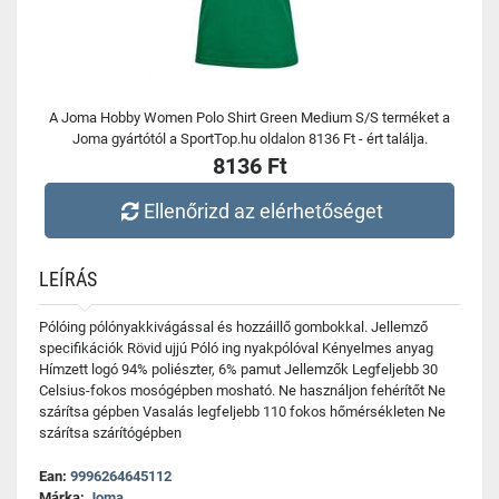
A Joma Hobby Women Polo Shirt Green Medium S/S terméket a
Joma gyártótól a SportTop.hu oldalon 8136 Ft - ért találja.
8136 Ft
Ellenőrizd az elérhetőséget
LEÍRÁS
Pólóing pólónyakkivágással és hozzáillő gombokkal. Jellemző
specifikációk Rövid ujjú Póló ing nyakpólóval Kényelmes anyag
Hímzett logó 94% poliészter, 6% pamut Jellemzők Legfeljebb 30
Celsius-fokos mosógépben mosható. Ne használjon fehérítőt Ne
szárítsa gépben Vasalás legfeljebb 110 fokos hőmérsékleten Ne
szárítsa szárítógépben
Ean:
9996264645112
Márka:
Joma