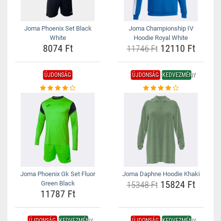
Joma Phoenix Set Black
Joma Championship IV
White
Hoodie Royal White
8074 Ft
12110 Ft
11746 Ft
ÚJDONSÁG
ÚJDONSÁG
KEDVEZMÉNY
Joma Phoenix Gk Set Fluor
Joma Daphne Hoodie Khaki
15824 Ft
Green Black
15348 Ft
11787 Ft
ÚJDONSÁG
KEDVEZMÉNY
ÚJDONSÁG
KEDVEZMÉNY