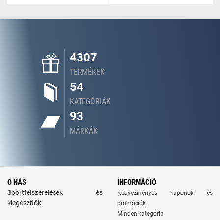
4307
TERMÉKEK
54
KATEGÓRIÁK
93
MÁRKÁK
O NÁS
INFORMÁCIÓ
Sportfelszerelések és
Kedvezményes kuponok és
kiegészítők
promóciók
Minden kategória