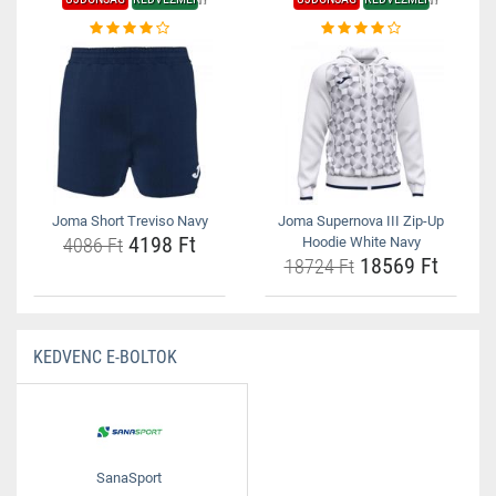
Joma Short Treviso Navy
Joma Supernova III Zip-Up
4198 Ft
4086 Ft
Hoodie White Navy
18569 Ft
18724 Ft
KEDVENC E-BOLTOK
SanaSport