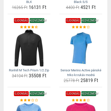
BLK
Black S/S
16131 Ft
4521 Ft
16265 Ft
4400 Ft
ÚJDONSÁG
KEDVEZMÉNY
ÚJDONSÁG
KEDVEZMÉNY
Ronhill M Tech Prism 1/2 Zip
Sensor Merino Active pánské
35508 Ft
34104 Ft
triko kr.rukáv modrá
25819 Ft
25778 Ft
ÚJDONSÁG
KEDVEZMÉNY
ÚJDONSÁG
KEDVEZMÉNY