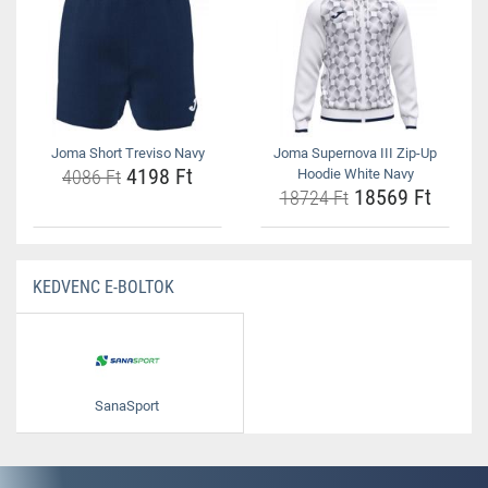
Joma Short Treviso Navy
Joma Supernova III Zip-Up
4198 Ft
4086 Ft
Hoodie White Navy
18569 Ft
18724 Ft
KEDVENC E-BOLTOK
SanaSport