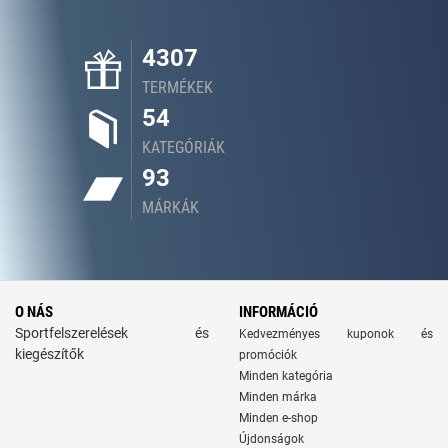
4307
TERMÉKEK
54
KATEGÓRIÁK
93
MÁRKÁK
O NÁS
INFORMÁCIÓ
Sportfelszerelések és
Kedvezményes kuponok és
kiegészítők
promóciók
Minden kategória
Minden márka
Minden e-shop
Újdonságok