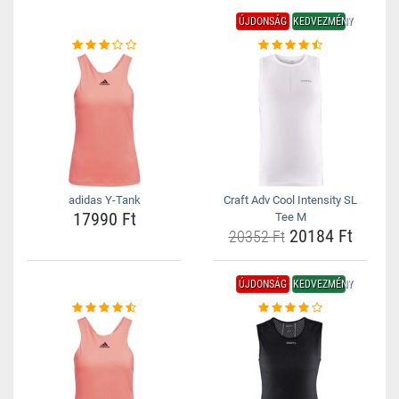
ÚJDONSÁG
KEDVEZMÉNY
adidas Y-Tank
Craft Adv Cool Intensity SL
17990 Ft
Tee M
20184 Ft
20352 Ft
ÚJDONSÁG
KEDVEZMÉNY