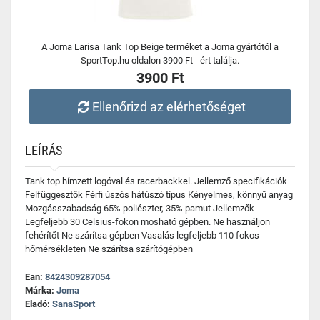
A Joma Larisa Tank Top Beige terméket a Joma gyártótól a
SportTop.hu oldalon 3900 Ft - ért találja.
3900 Ft
Ellenőrizd az elérhetőséget
LEÍRÁS
Tank top hímzett logóval és racerbackkel. Jellemző specifikációk
Felfüggesztők Férfi úszós hátúszó típus Kényelmes, könnyű anyag
Mozgásszabadság 65% poliészter, 35% pamut Jellemzők
Legfeljebb 30 Celsius-fokon mosható gépben. Ne használjon
fehérítőt Ne szárítsa gépben Vasalás legfeljebb 110 fokos
hőmérsékleten Ne szárítsa szárítógépben
Ean:
8424309287054
Márka:
Joma
Eladó:
SanaSport