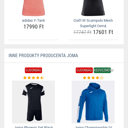
adidas Y-Tank
Craft W Scampolo Mesh
17990 Ft
Superlight černá
17601 Ft
17747 Ft
INNE PRODUKTY PRODUCENTA JOMA
ÚJDONSÁG
ÚJDONSÁG
KEDVEZMÉNY
Joma Phoenix Set Black
Joma Championship IV