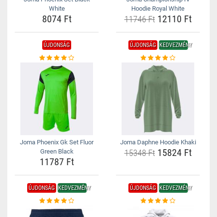
White
Hoodie Royal White
8074 Ft
12110 Ft
11746 Ft
ÚJDONSÁG
ÚJDONSÁG
KEDVEZMÉNY
Joma Phoenix Gk Set Fluor
Joma Daphne Hoodie Khaki
15824 Ft
Green Black
15348 Ft
11787 Ft
ÚJDONSÁG
KEDVEZMÉNY
ÚJDONSÁG
KEDVEZMÉNY