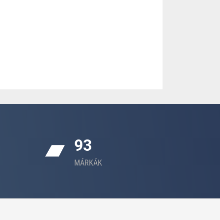
93
MÁRKÁK