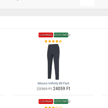
ÚJDONSÁG
KEDVEZMÉNY
Mizuno Inifinity 88 Pant
24059 Ft
23365 Ft
ÚJDONSÁG
KEDVEZMÉNY