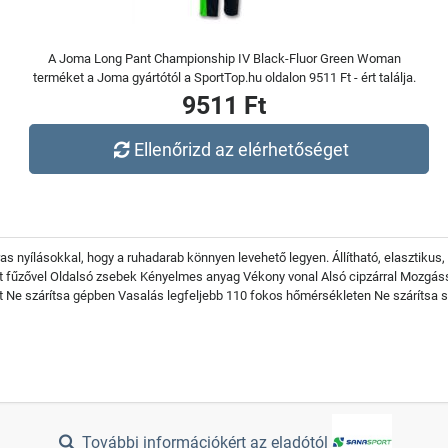
A Joma Long Pant Championship IV Black-Fluor Green Woman
terméket a Joma gyártótól a SportTop.hu oldalon 9511 Ft - ért találja.
9511 Ft
Ellenőrizd az elérhetőséget
s nyílásokkal, hogy a ruhadarab könnyen levehető legyen. Állítható, elasztikus,
ánt fűzővel Oldalsó zsebek Kényelmes anyag Vékony vonal Alsó cipzárral Mozgá
t Ne szárítsa gépben Vasalás legfeljebb 110 fokos hőmérsékleten Ne szárítsa 
További információkért az eladótól