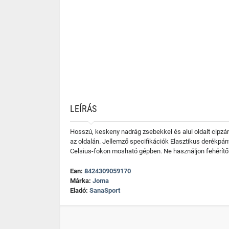
LEÍRÁS
Hosszú, keskeny nadrág zsebekkel és alul oldalt cipzára
az oldalán. Jellemző specifikációk Elasztikus derékp
Celsius-fokon mosható gépben. Ne használjon fehérítő
Ean:
8424309059170
Márka:
Joma
Eladó:
SanaSport