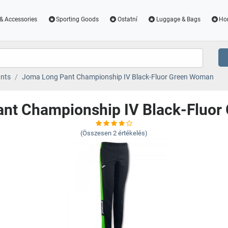
& Accessories
Sporting Goods
Ostatní
Luggage & Bags
Ho
nts
Joma Long Pant Championship IV Black-Fluor Green Woman
nt Championship IV Black-Fluo
(Összesen
2
értékelés)