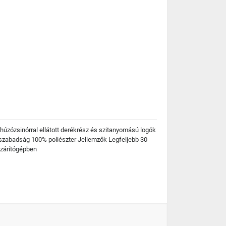
 húzózsinórral ellátott derékrész és szitanyomású logók
sszabadság 100% poliészter Jellemzők Legfeljebb 30
szárítógépben