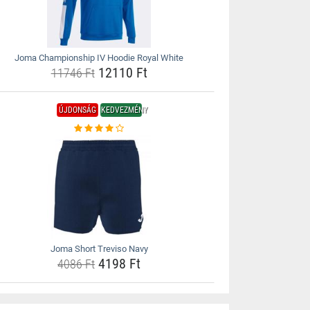
Joma Championship IV Hoodie Royal White
12110 Ft
11746 Ft
ÚJDONSÁG
KEDVEZMÉNY
Joma Short Treviso Navy
4198 Ft
4086 Ft