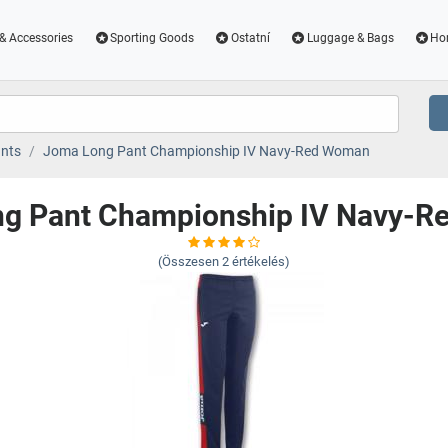
& Accessories
Sporting Goods
Ostatní
Luggage & Bags
Ho
nts
Joma Long Pant Championship IV Navy-Red Woman
g Pant Championship IV Navy-
(Összesen
2
értékelés)