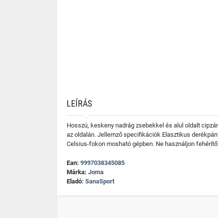
LEÍRÁS
Hosszú, keskeny nadrág zsebekkel és alul oldalt cipzára
az oldalán. Jellemző specifikációk Elasztikus derékp
Celsius-fokon mosható gépben. Ne használjon fehérítő
Ean:
9997038345085
Márka:
Joma
Eladó:
SanaSport