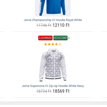
Joma Championship IV Hoodie Royal White
12110 Ft
11746 Ft
ÚJDONSÁG
KEDVEZMÉNY
Joma Supernova III Zip-Up Hoodie White Navy
18569 Ft
18724 Ft