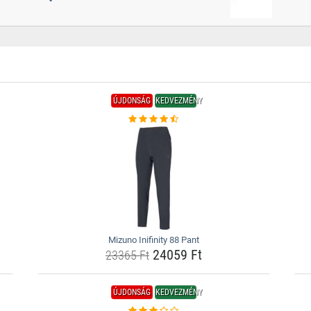
ÚJDONSÁG
KEDVEZMÉNY
Mizuno Inifinity 88 Pant
24059 Ft
23365 Ft
ÚJDONSÁG
KEDVEZMÉNY