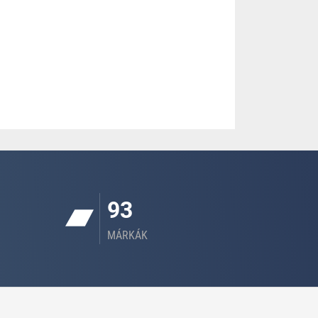
93
MÁRKÁK