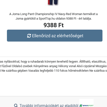
A Joma Long Pant Championship IV Navy-Red Woman terméket a
Joma gyártótól a SportTop.hu oldalon 9388 Ft - ért találja.
9388 Ft
Ellenőrizd az elérhetőséget
s nyílásokkal, hogy a ruhadarab könnyen levehető legyen. Állítható, elasztikus,
ánt fűzővel Oldalsó zsebek Kényelmes anyag Vékony vonal Alsó cipzárral Mozgá
t Ne szárítsa gépben Vasalás legfeljebb 110 fokos hőmérsékleten Ne szárítsa 
További információkért az eladótól