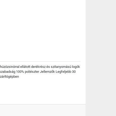
 húzózsinórral ellátott derékrész és szitanyomású logók
sszabadság 100% poliészter Jellemzők Legfeljebb 30
szárítógépben